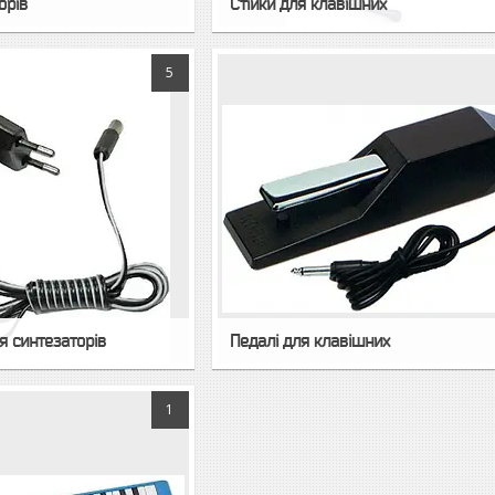
орів
Стійки для клавішних
5
я синтезаторів
Педалі для клавішних
1