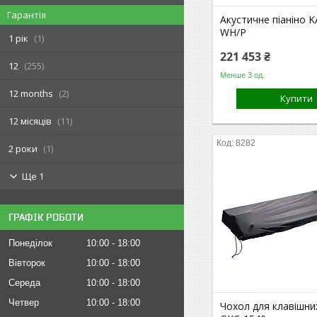
Гарантія
Акустичне піаніно 
WH/P
1 рік
1
221 453 ₴
12
255
Менше 3 од.
12 months
2
Купити
12 місяців
11
8282
2 роки
1
Ще 1
ГРАФІК РОБОТИ
Понеділок
10:00
18:00
Вівторок
10:00
18:00
Середа
10:00
18:00
Четвер
10:00
18:00
Чохол для клавішн