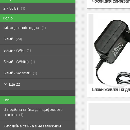
Чохли для синтезат
2 × 80 Вт
1
Колір
Імітація палісандра
1
Білий
24
Білий - (WH)
1
Білий - (White)
1
Білий / жовтий
1
Ще 22
Блоки живлення дл
Тип
U-подібна стійка для цифрового
піаніно
1
X-подібна стійка з незалежним