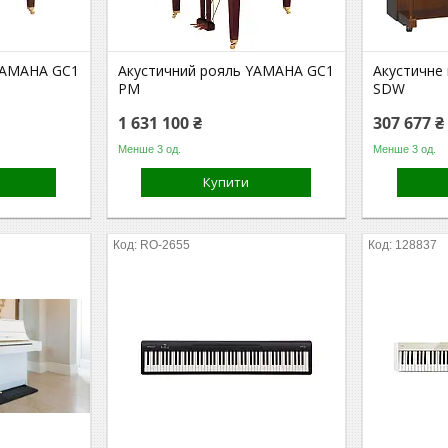
YAMAHA GC1
Акустичний рояль YAMAHA GC1
Акустичне
PM
SDW
1 631 100 ₴
307 677 ₴
Менше 3 од.
Менше 3 од.
Купити
RO-2655
128837