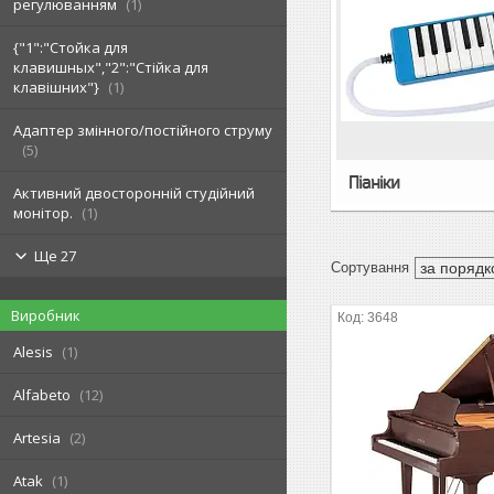
регулюванням
1
{"1":"Стойка для
клавишных","2":"Стійка для
клавішних"}
1
Адаптер змінного/постійного струму
5
Піаніки
Активний двосторонній студійний
монітор.
1
Ще 27
Виробник
3648
Alesis
1
Alfabeto
12
Artesia
2
Atak
1