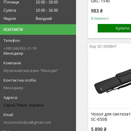
GKC-1540
Пʼятниця
10:00
18:00
983 ₴
Субота
10:00
16:00
Неділя
Вихідний
В наявності
Купити
КОНТАКТИ
SC-650BH7
+380 (66) 652-31-19
Менеджер
Музичний магазин "Мелодія"
Менеджер
Сарни, Рівне, Україна
Чохол для синтеза
SC-650B
musicmelodiya@gmail.com
5 890 ₴