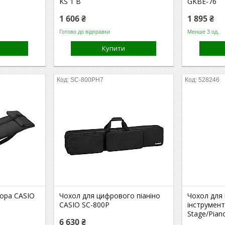
KS 1 B
GKBE-76
1 606 ₴
1 895 ₴
Готово до відправки
Менше 3 од.
Купити
SC-800PH7
528246
тора CASIO
Чохол для цифрового піаніно
Чохол для
CASIO SC-800P
інструмент
Stage/Pian
6 630 ₴