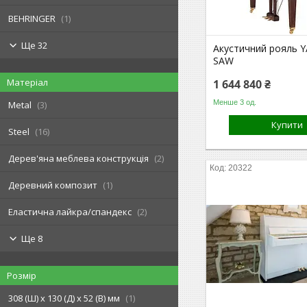
BEHRINGER
1
Ще 32
Акустичний рояль 
SAW
Матеріал
1 644 840 ₴
Менше 3 од.
Metal
3
Купити
Steel
16
Дерев'яна меблева конструкція
2
20322
Деревний композит
1
Еластична лайкра/спандекс
2
Ще 8
Розмір
308 (Ш) х 130 (Д) х 52 (В) мм
1