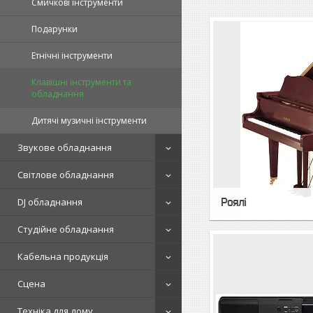
Смичкові інструменти
Подарунки
Етнічні інструменти
Клавішні інструменти та
обладнання
Дитячі музичні інструменти
Звукове обладнання
Світлове обладнання
DJ обладнання
Роялі
Студійне обладнання
Кабельна продукція
Сцена
Техніка для дому