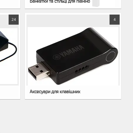
Банкетки та стільці для піаніно
24
4
Аксесуари для клавішних