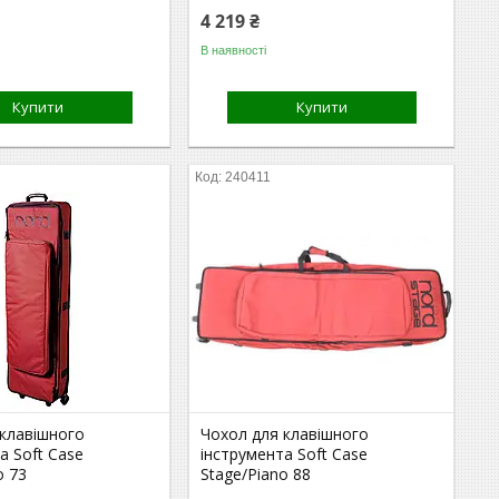
4 219 ₴
В наявності
Купити
Купити
240411
 клавішного
Чохол для клавішного
а Soft Case
інструмента Soft Case
o 73
Stage/Piano 88