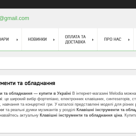
a@gmail.com
ОПЛАТА ТА
ВАРИ
НОВИНКИ
ПРО НАС
ДОСТАВКА
ументи та обладнання
и та обладнання — купити в Україні
В інтернет-магазині Melodia можна
і
: це широкий вибір фортепіано, електронних клавішних, синтезаторів, ст
 навчання та концертної гри. У каталозі представлені моделі для різних
ог
та реальні думки музикантів у розділі
Клавішні інструменти та обл
знавайтесь актуальну
Клавішні інструменти та обладнання ціна
. Купит