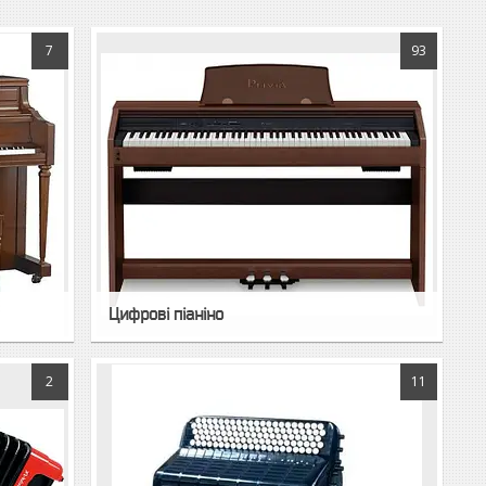
7
93
Цифрові піаніно
2
11