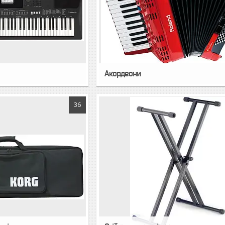
Акордеони
36