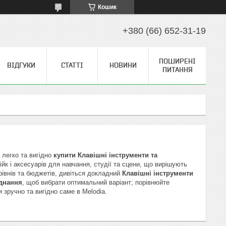
Кошик
+380 (66) 652-31-19
ПОШИРЕНІ
ВІДГУКИ
СТАТТІ
НОВИНИ
ПИТАННЯ
 легко та вигідно
купити Клавішні інструменти та
ійк і аксесуарів для навчання, студії та сцени, що вирішують
 рівнів та бюджетів, дивіться докладний
Клавішні інструменти
аднання
, щоб вибрати оптимальний варіант; порівнюйте
и зручно та вигідно саме в Melodia.