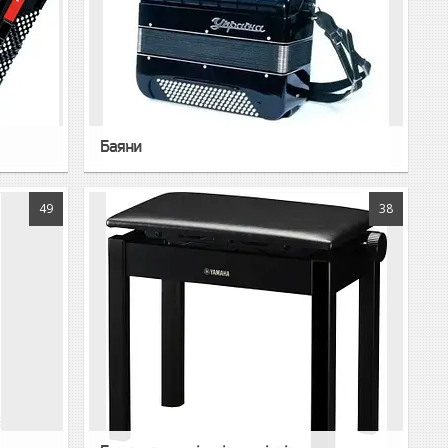
Баяни
49
38