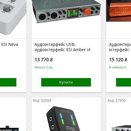
 ESI Neva
Аудіоінтерфейс USB-
Аудіоінтер
аудіоінтерфейс ESI Amber i4
інтерфейс 
13 770 ₴
15 120 ₴
Менше 3 од.
В наявності
Купити
32509
27850