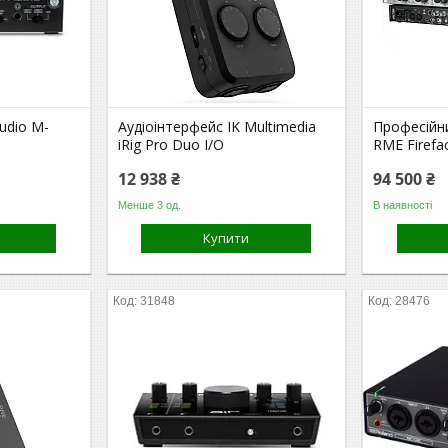
udio M-
Аудіоінтерфейс IK Multimedia
Професійн
iRig Pro Duo I/O
RME Firefa
12 938 ₴
94 500 ₴
Менше 3 од.
В наявності
Купити
31848
28476