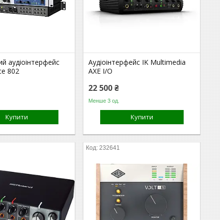
ий аудіоінтерфейс
Аудіоінтерфейс IK Multimedia
ce 802
AXE I/O
22 500 ₴
Менше 3 од.
Купити
Купити
232641