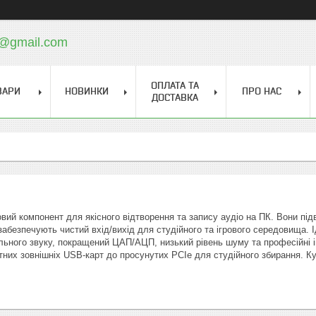
a@gmail.com
ОПЛАТА ТА
ВАРИ
НОВИНКИ
ПРО НАС
ДОСТАВКА
овий компонент для якісного відтворення та запису аудіо на ПК. Вони пі
абезпечують чистий вхід/вихід для студійного та ігрового середовища. Ід
льного звуку, покращений ЦАП/АЦП, низький рівень шуму та професійні і
них зовнішніх USB-карт до просунутих PCIe для студійного збирання. Купи