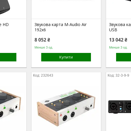
re HD
Звукова карта M-Audio Air
Звукова ка
192x6
USB
8 052 ₴
13 042 ₴
Менше 3 од.
Менше 3 од.
Купити
232643
32-3-9-9