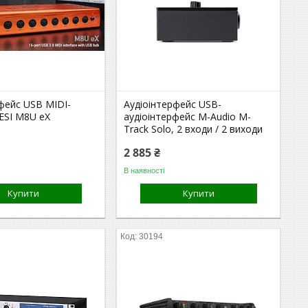
фейс USB MIDI-
Аудіоінтерфейс USB-
ESI M8U eX
аудіоінтерфейс M-Audio M-
Track Solo, 2 входи / 2 виходи
2 885 ₴
В наявності
Купити
Купити
30194