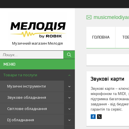
musicmelodiy
ГОЛОВНА
ТО
Музичний магазин Мелодія
Товари та послуги
Звукові карти
Музичні інструменти
Звукові карти – ключ
мікрофоном та MIDI, з
Звукове обладнання
підтримка багатокана
завдання - від бюджет
Світлове обладнання
гарантія та сервіс.
DJ обладнання