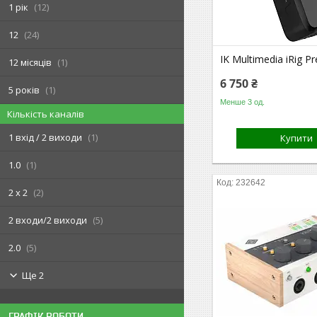
1 рік
12
12
24
IK Multimedia iRig P
12 місяців
1
6 750 ₴
5 років
1
Менше 3 од.
Кількість каналів
1 вхід / 2 виходи
1
Купити
1.0
1
232642
2 x 2
2
2 входи/2 виходи
5
2.0
5
Ще 2
ГРАФІК РОБОТИ