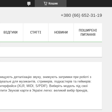
Кошик
+380 (66) 652-31-19
ПОШИРЕНІ
ВІДГУКИ
СТАТТІ
НОВИНИ
ПИТАННЯ
двищують деталізацію звуку, знижують затримки при роботі з
еальні для музикантів, стримерів, подкастерів та геймерів:
нтерфейси (XLR, MIDI, S/PDIF). Виберіть модель під свої
ти Звукові карти в Україні легко: великий вибір брендів,