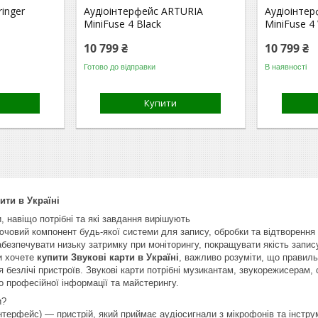
inger
Аудіоінтерфейс ARTURIA
Аудіоінте
MiniFuse 4 Black
MiniFuse 4
10 799 ₴
10 799 ₴
Готово до відправки
В наявності
Купити
ити в Україні
, навіщо потрібні та які завдання вирішують
лючовий компонент будь-якої системи для запису, обробки та відтворенн
забезпечувати низьку затримку при моніторингу, покращувати якість запи
и хочете
купити Звукові карти в Україні
, важливо розуміти, що правиль
я безлічі пристроїв. Звукові карти потрібні музикантам, звукорежисерам,
 професійної інформації та майстерингу.
и?
інтерфейс) — пристрій, який приймає аудіосигнали з мікрофонів та інстр