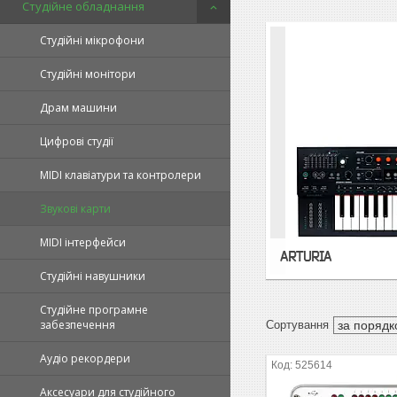
Студійне обладнання
Студійні мікрофони
Студійні монітори
Драм машини
Цифрові студії
MIDI клавіатури та контролери
Звукові карти
MIDI інтерфейси
ARTURIA
Студійні навушники
Студійне програмне
забезпечення
Аудіо рекордери
525614
Аксесуари для студійного