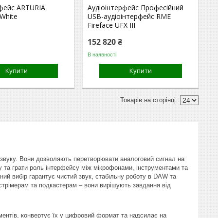
рфейс ARTURIA
Аудіоінтерфейс Професійний
 White
USB-аудіоінтерфейс RME
Fireface UFX III
152 820 ₴
В наявності
Купити
Купити
я звуку. Вони дозволяють перетворювати аналоговий сигнал на
су та грати роль інтерфейсу між мікрофонами, інструментами та
ний вибір гарантує чистий звук, стабільну роботу в DAW та
 стрімерам та подкастерам – вони вирішують завдання від
ументів, конвертує їх у цифровий формат та надсилає на