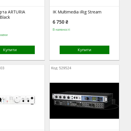
арта ARTURIA
IK Multimedia iRig Stream
 Black
6 750 ₴
В наявності
равки
Купити
Купити
-03
529524