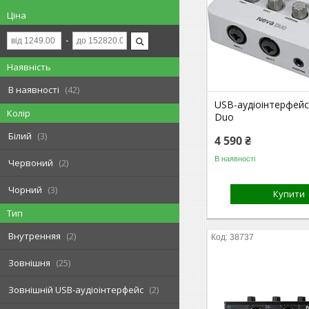
Ціна
Наявність
В наявності
42
USB-аудіоінтерфейс
Колір
Duo
Білий
3
4 590 ₴
В наявності
Червоний
2
Чорний
3
Купити
Тип
Внутренняя
2
38737
Зовнішня
25
Зовнішній USB-аудіоінтерфейс
2