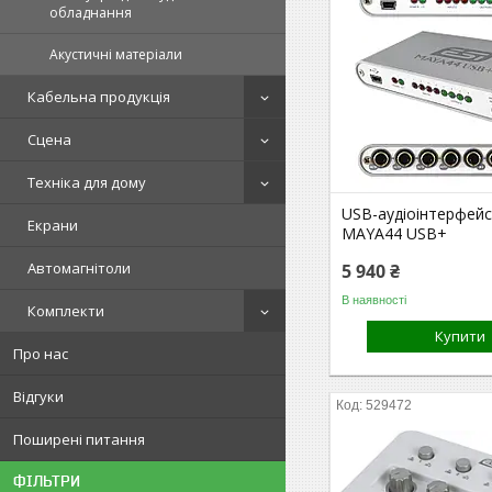
обладнання
Акустичні матеріали
Кабельна продукція
Сцена
Техніка для дому
USB-аудіоінтерфейс
Екрани
MAYA44 USB+
Автомагнітоли
5 940 ₴
В наявності
Комплекти
Купити
Про нас
Відгуки
529472
Поширені питання
ФІЛЬТРИ