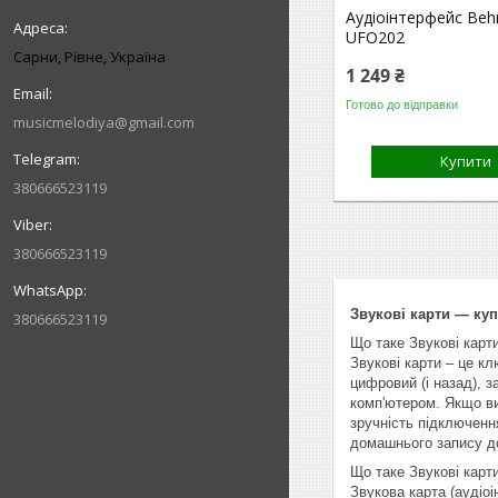
Аудіоінтерфейс Behr
UFO202
Сарни, Рівне, Україна
1 249 ₴
Готово до відправки
musicmelodiya@gmail.com
Купити
380666523119
380666523119
Звукові карти — куп
380666523119
Що таке Звукові карти
Звукові карти – це к
цифровий (і назад), 
комп'ютером. Якщо в
зручність підключенн
домашнього запису до
Що таке Звукові карт
Звукова карта (аудіо