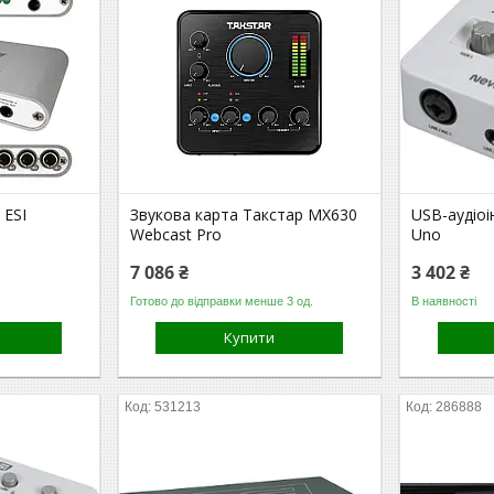
 ESI
Звукова карта Такстар MX630
USB-аудіоі
Webcast Pro
Uno
7 086 ₴
3 402 ₴
Готово до відправки менше 3 од.
В наявності
Купити
531213
286888