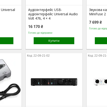
Universal
Аудіоінтерфейс USB-
Звукова к
аудіоінтерфейс Universal Audio
MiniFuse 2
Volt 476, 4 × 4
7 699 ₴
16 170 ₴
Готово до відп
Готово до відправки
Купити
22-09-21-02
22-09-21