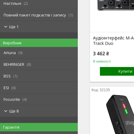
Настільні
2
Повний пакет подкастів і запису
1
Ще 1
Аудіоінтерфейс M-A
Виробник
Track Duo
Arturia
9
3 462 ₴
В наявності
BEHRINGER
8
Купити
BSS
1
ESI
6
32135
Focusrite
4
Ще 8
Гарантія