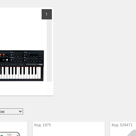
1
1975
529471