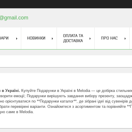
a@gmail.com
ОПЛАТА ТА
ВАРИ
НОВИНКИ
ПРО НАС
ДОСТАВКА
в Україні.
Купуйте Подарунки в Україні в Melodia — це добірка стильних
творити емоції; Подарунки вирішують завдання вибору презенту, заощадж
о орієнтуватися по **Подарунки каталог**, де зібрані ідеї від сувенірів
ібрати перевірені варіанти. Ознайомтеся з асортиментом та порівняйте **
дно саме в Melodia.