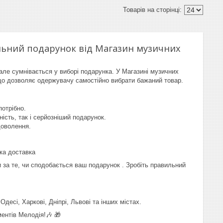
еальний подарунок від Магазин музичних
 але сумнівається у виборі подарунка. У Магазині музичних
, що дозволяє одержувачу самостійно вибрати бажаний товар.
потрібно.
сть, так і серйозніший подарунок.
доволення.
дка доставка
 за те, чи сподобається ваш подарунок . Зробіть правильний
десі, Харкові, Дніпрі, Львові та інших містах.
ентів Мелодія!🎶 🎁