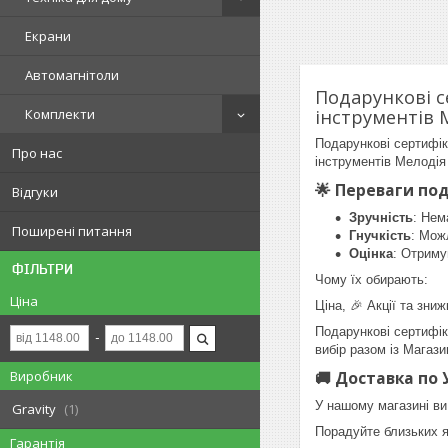
Екрани
Автомагнітоли
Подарункові с
Комплекти
інструментів 
Подарункові сертифік
Про нас
інструментів Мелодія
🌟 Переваги по
Відгуки
Зручність
: Нем
Поширені питання
Гнучкість
: Мож
Оцінка
: Отриму
ФІЛЬТРИ
Чому їх обирають:
Ціна
Ціна, 🎉 Акції та зни
Подарункові сертифік
вибір разом із Магаз
Виробник
🚚 Доставка по У
У нашому магазині ви 
Gravity
1
Порадуйте близьких я
Гарантія