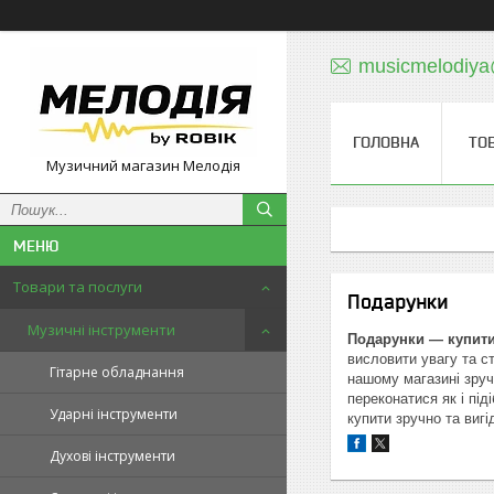
musicmelodiy
ГОЛОВНА
ТО
Музичний магазин Мелодія
Товари та послуги
Подарунки
Музичні інструменти
Подарунки — купити 
висловити увагу та с
Гітарне обладнання
нашому магазині зручн
переконатися як і під
Ударні інструменти
купити зручно та вигі
Духові інструменти