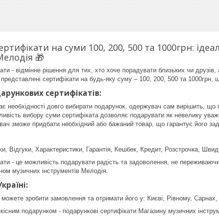
ертифікати на суми 100, 200, 500 та 1000грн: ід
Мелодія 🎁
ати - відмінне рішення для тих, хто хоче порадувати близьких чи друзів,
 представлені сертифікати на будь-яку суму – 100, 200, 500 та 1000грн
дарункових сертифікатів:
ає необхідності довго вибирати подарунок, одержувач сам вирішить, що 
ливість вибору суми сертифіката дозволяє подарувати як невелику уважні
вач зможе придбати необхідний або бажаний товар, що гарантує його за
жки, Відгуки, Характеристики, Гарантія, Кешбек, Кредит, Розстрочка, Шви
ати - це можливість подарувати радість та задоволення, не переживаючи
ином музичних інструментів Мелодія.
країні:
можете зробити замовлення та отримати його у: Києві, Рівному, Сарнах, О
кісним подарунком - подарункові сертифікати Магазину музичних інструм