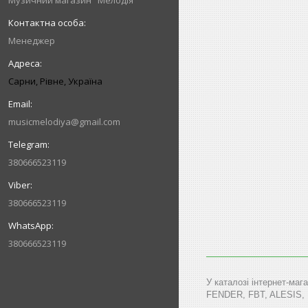
Музичний магазин "Мелодія"
Менеджер
Сарни, Рівне, Україна
musicmelodiya@gmail.com
380666523119
380666523119
380666523119
У каталозі інтернет-маг
FENDER, FBT, ALESIS,