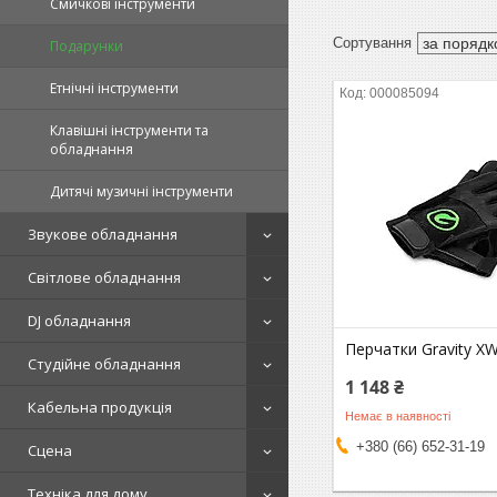
Смичкові інструменти
Подарунки
Етнічні інструменти
000085094
Клавішні інструменти та
обладнання
Дитячі музичні інструменти
Звукове обладнання
Світлове обладнання
DJ обладнання
Перчатки Gravity X
Студійне обладнання
1 148 ₴
Кабельна продукція
Немає в наявності
+380 (66) 652-31-19
Сцена
Техніка для дому