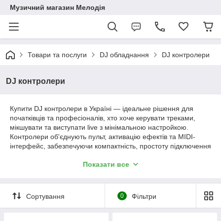
Музичний магазин Мелодія
Товари та послуги
DJ обладнання
DJ контролери
DJ контролери
Купити DJ контролери в Україні — ідеальне рішення для
початківців та професіоналів, хто хоче керувати треками,
мікшувати та виступати live з мінімальною настройкою.
Контролери об'єднують пульт, активацію ефектів та MIDI-
інтерфейс, забезпечуючи компактність, простоту підключення
до ПК або планшета та широкий набір фейдерів, енкодерів
Показати все
та падів. Переваги: мобільність, гнучкість в налаштуваннях,
інтеграція з популярним ПЗ та доступна ціна – відмінний
вибір для клубів, заходів та домашньої студії.
Сортування
0
Фільтри