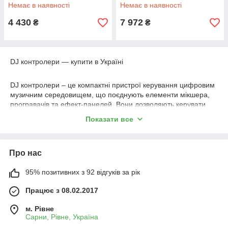
Немає в наявності
Немає в наявності
4 430
7 972
₴
₴
DJ контролери — купити в Україні
DJ контролери – це компактні пристрої керування цифровим
музичним середовищем, що поєднують елементи мікшера,
програвачів та ефект-панелей. Вони дозволяють керувати
треками в DJ-софті (Serato, Rekordbox, Traktor та ін.),
Показати все
виконувати зведення, скретч, застосовувати фільтри та лупи,
синхронізувати темп та створювати живі мережі. Головні
завдання: швидкий доступ до бібліотеки, зручне приготування
Про нас
переходів, контроль ефектів та зовнішніх джерел звуку,
виконання творчих прийомів для клубів, радіостанцій,
стримувань та заходів.
95% позитивних з 92 відгуків за рік
Що таке контролери DJ?
Працює з 08.02.2017
Апаратні контролери для управління програмним
м. Рівне
забезпеченням для діджеїв
Сарни, Рівне, Україна
Набір jog-колес, фейдерів, енкодерів, падів та кнопок