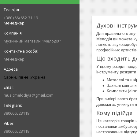
+380 (66) 652-31-19
Менеджер
Духові інстру
Для правильного звуч
Мелодія ви можете куп
Музичний магазин "Мелодія"
легкість звуковидобув
професійних артистів-
Що входить до
Менеджер
У цьому розділі пред
інструменту розкрити
Сарни, Рівне, Україна
Металеві та шкі
Захисні ковпачк
Комплекти (ліга
musicmelodiya@gmail.com
При виборі варто брат
допомагає уникнути н
Кому підійде
380666523119
Ця категорія товарів
постановки амбушюру,
380666523119
настроювання відгуку