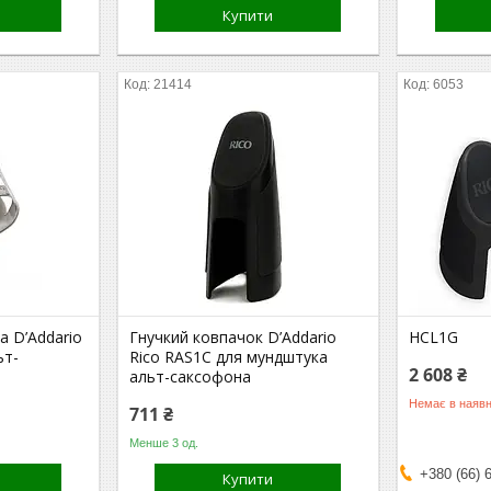
Купити
21414
6053
а D’Addario
Гнучкий ковпачок D’Addario
HCL1G
ьт-
Rico RAS1C для мундштука
2 608 ₴
альт-саксофона
Немає в наявн
711 ₴
Менше 3 од.
+380 (66) 
Купити