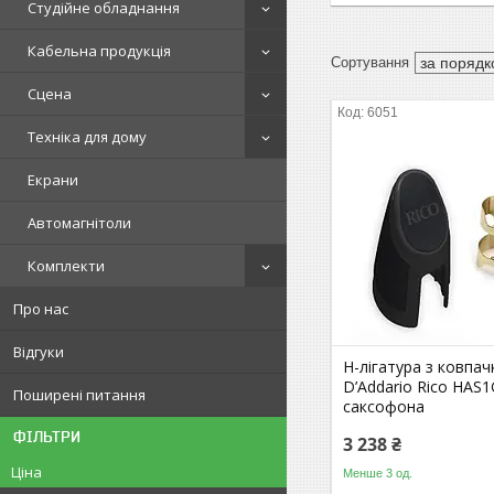
Студійне обладнання
Кабельна продукція
Сцена
6051
Техніка для дому
Екрани
Автомагнітоли
Комплекти
Про нас
Відгуки
H-лігатура з ковпа
D’Addario Rico HAS1
Поширені питання
саксофона
ФІЛЬТРИ
3 238 ₴
Ціна
Менше 3 од.