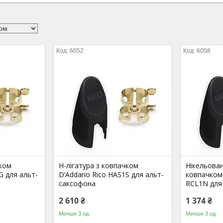
6052
6058
чком
H-лігатура з ковпачком
Нікельован
G для альт-
D’Addario Rico HAS1S для альт-
ковпачком 
саксофона
RCL1N для
2 610 ₴
1 374 ₴
Менше 3 од.
Менше 3 од.