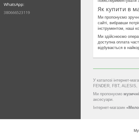
поекспериментувати з
Як купити в м
380666523119
Ми пропонуємо зручни
сайті, вибравши потр
інструментом, наші к
Ми здійснюємо операт
доступна оплата час
відбувається в найко
У каталозі інтернет-маг
FENDER, FBT, ALESIS,
Ми пропонуємо
музичні
аксесуари.
Інтернет-магазин
«Мело