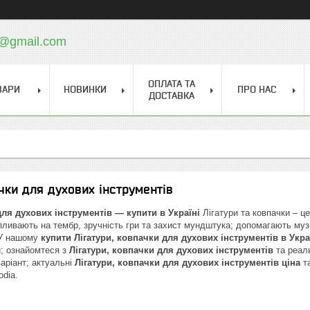
a@gmail.com
ОПЛАТА ТА
ВАРИ
НОВИНКИ
ПРО НАС
ДОСТАВКА
ачки для духових інструментів
для духових інструментів — купити в Україні
Лігатури та ковпачки – ц
пливають на тембр, зручність гри та захист мундштука; допомагають муз
 У нашому
купити Лігатури, ковпачки для духових інструментів в Укра
; ознайомтеся з
Лігатури, ковпачки для духових інструментів
та реа
варіант; актуальні
Лігатури, ковпачки для духових інструментів ціна
та
odia.