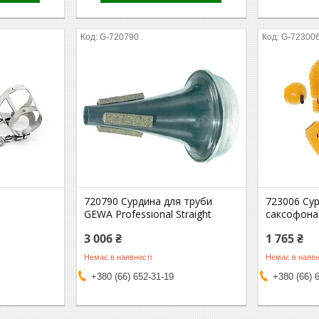
G-720790
G-72300
720790 Сурдина для труби
723006 Сур
GEWA Professional Straight
саксофона
3 006 ₴
1 765 ₴
Немає в наявності
Немає в наявн
+380 (66) 652-31-19
+380 (66) 