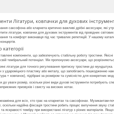
менти Лігатури, ковпачки для духових інструмент
ання саксофона або кларнета критично важливі дрібні аксесуари, які ут
ити лігатури, ковпачки для духових інструментів від провідних світових
ання та комфорт виконавця під час тривалих репетицій. У нашому каталозі
концертів.
 категорії
ставлені компоненти, що забезпечують стабільну роботу тростини. Якісні
 свій тембральний потенціал. Ми пропонуємо аксесуари, що розрізняються
ряні лігатури для точного регулювання притиску тростини до мундштука.
и з удароміцного пластику або металу, що запобігають пошкодженню нак
тура + ковпачок), підібрані за розміром та сумісністю для конкретних мо
и до уваги розмір, оскільки різні види духові інструменти потребують с
еприємних призвуків і свисту на високих нотах.
 незамінна для всіх, хто грає на кларнетах та саксофонах. Музикантам-п
 оскільки надійна фіксація тростини робить процес вилучення звуку ста
 та яскравості тембру при використанні лігатур з різних матеріалів. Як