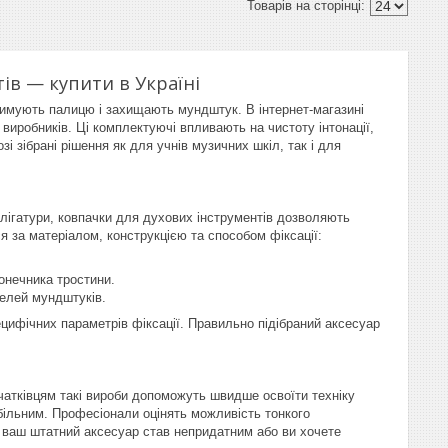
ів — купити в Україні
римують палицю і захищають мундштук. В інтернет-магазині
 виробників. Ці комплектуючі впливають на чистоту інтонації,
 зібрані рішення як для учнів музичних шкіл, так і для
 лігатури, ковпачки для духових інструментів дозволяють
 за матеріалом, конструкцією та способом фіксації:
онечника тростини.
делей мундштуків.
пецифічних параметрів фіксації. Правильно підібраний аксесуар
очатківцям такі вироби допоможуть швидше освоїти техніку
більним. Професіонали оцінять можливість тонкого
що ваш штатний аксесуар став непридатним або ви хочете