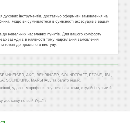
для духових інструментів, достатньо оформити замовлення на
бника. Якщо ви сумніваєтеся в сумісності аксесуарів з вашим
еса до невеликих населених пунктів. Для вашого комфорту
вар завжди є в наявності тому надсилання замовлення
и готові до ідеального виступу.
T, SENNHEISER, AKG, BEHRINGER, SOUNDCRAFT, FZONE, JBL,
, SOUNDKING, MARSHALL та багато інших.
авішні, ударні, мікрофони, акустичні системи, студійні пульти й
у доставку по всій Україні.
сті