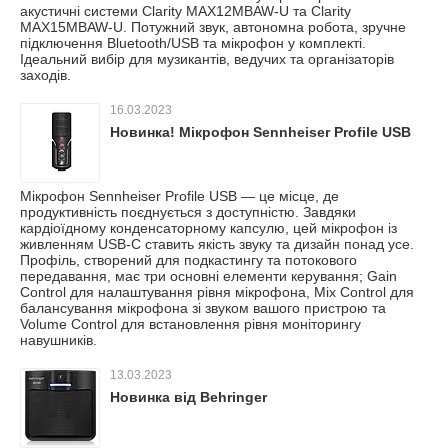
акустичні системи Clarity MAX12MBAW-U та Clarity
MAX15MBAW-U. Потужний звук, автономна робота, зручне
підключення Bluetooth/USB та мікрофон у комплекті.
Ідеальний вибір для музикантів, ведучих та організаторів
заходів.
16.03.2023
Новинка! Мікрофон Sennheiser Profile USB
Мікрофон Sennheiser Profile USB — це місце, де
продуктивність поєднується з доступністю. Завдяки
кардіоїдному конденсаторному капсулю, цей мікрофон із
живленням USB-C ставить якість звуку та дизайн понад усе.
Профіль, створений для подкастингу та потокового
передавання, має три основні елементи керування; Gain
Control для налаштування рівня мікрофона, Mix Control для
балансування мікрофона зі звуком вашого пристрою та
Volume Control для встановлення рівня моніторингу
навушників.
13.03.2023
Новинка від Behringer