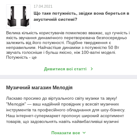
17.04.2021
Що таке потужність, звідки вона береться в
акустичній системі?
Велика кількість користувачів помилково вважає, що гучність і
якість звучання динамічного перетворювача безпосередньо
залежить від його потужності. Подібне твердження є
неправильним. Найчастіше динаміки з потужністю 50 Вт
звучать голосніше і бульш якісно, ​​ніж 100-ватні моделі.
Потужність - це
Дивитися всі статті
Музичний магазин Мелодія
Ласкаво просимо до віртуального світу музики та звуку!
"Мелодія" — ваш надійний провідник у всесвіт музичних
інструментів та професійного обладнання для шоу-бізнесу.
Наш інтернет-супермаркет пропонує широкий асортимент
товарів, що задовольнять навіть найвибагливіші музичні
потреби.
Показати все
Ми пишаємося тим, що пропонуємо вам лише високоякісні