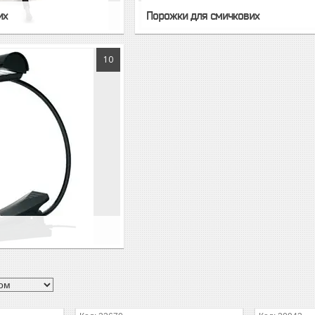
их
Порожки для смичкових
10