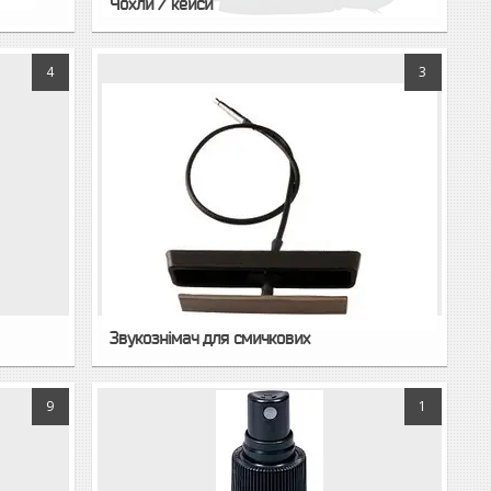
Чохли / кейси
4
3
Звукознімач для смичкових
9
1