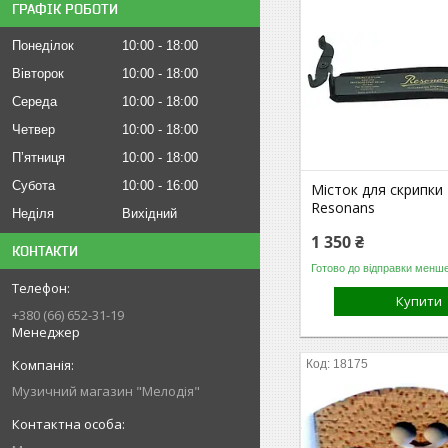
ГРАФІК РОБОТИ
Понеділок
10:00
18:00
Вівторок
10:00
18:00
Середа
10:00
18:00
Четвер
10:00
18:00
Пʼятниця
10:00
18:00
Субота
10:00
16:00
Місток для скрипки 
Resonans
Неділя
Вихідний
1 350 ₴
КОНТАКТИ
Готово до відправки менше
Купити
+380 (66) 652-31-19
Менеджер
18175
Музичний магазин "Мелодія"