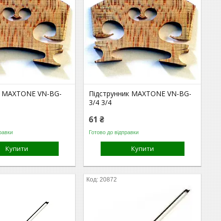
к MAXTONE VN-BG-
Підструнник MAXTONE VN-BG-
3/4 3/4
61 ₴
равки
Готово до відправки
Купити
Купити
20872