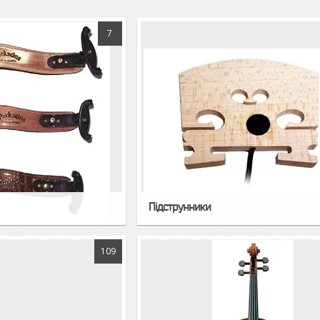
7
Підструнники
109