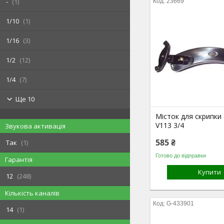
-
1
23669
1/10
1
1/16
3
1/2
12
1/4
7
Ще 10
Місток для скрипки
V113 3/4
Звукова активація
585 ₴
Так
1
Готово до відправки
Гарантія
Купити
12
248
Кількість каналів
G-433901
14
1