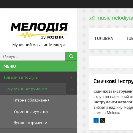
musicmelodiy
ГОЛОВНА
ТО
Музичний магазин Мелодія
Товари та послуги
Смичкові інстр
Музичні інструменти
Смичкові інструмент
струн на насичений з
Гітарне обладнання
інструменти каталог
вибрати надійну мод
Ударні інструменти
саме в Melodia.
Духові інструменти