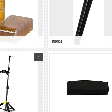
Колки
2