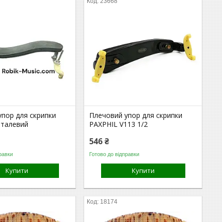
23668
упор для скрипки
Плечовий упор для скрипки
еталевий
PAXPHIL V113 1/2
546 ₴
равки
Готово до відправки
Купити
Купити
18174