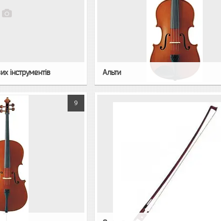
их інструментів
Альти
9