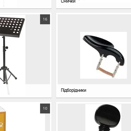
Смички
16
Підборідники
10