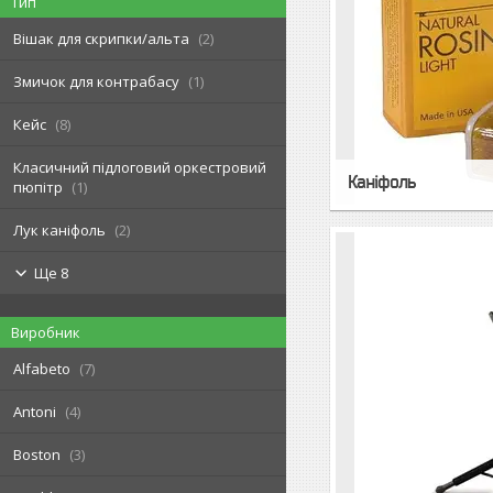
Тип
Вішак для скрипки/альта
2
Змичок для контрабасу
1
Кейс
8
Класичний підлоговий оркестровий
Каніфоль
пюпітр
1
Лук каніфоль
2
Ще 8
Виробник
Alfabeto
7
Antoni
4
Boston
3