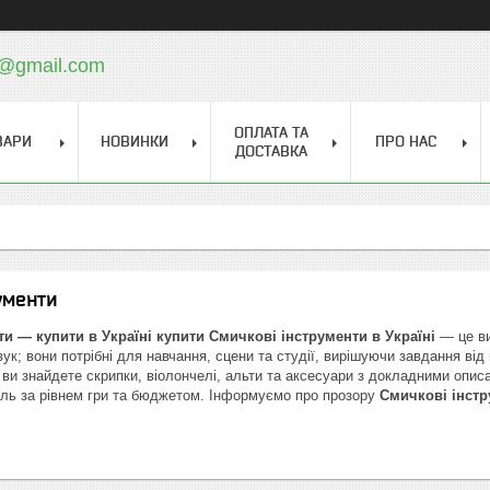
a@gmail.com
ОПЛАТА ТА
ВАРИ
НОВИНКИ
ПРО НАС
ДОСТАВКА
ументи
и — купити в Україні
купити Смичкові інструменти в Україні
— це ви
вук; вони потрібні для навчання, сцени та студії, вирішуючи завдання ві
ви знайдете скрипки, віолончелі, альти та аксесуари з докладними опис
ель за рівнем гри та бюджетом. Інформуємо про прозору
Смичкові інстр