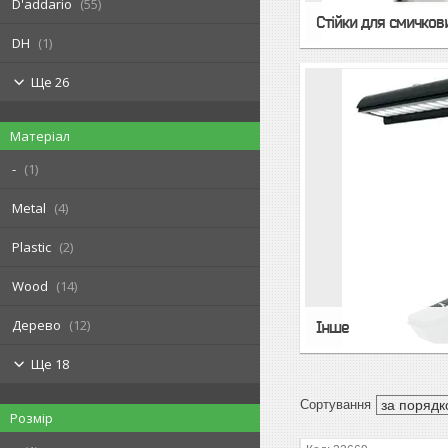
D'addario
55
Стійки для смичков
DH
1
Ще 26
Матеріал
-
1
Metal
4
Plastic
2
Wood
14
Дерево
12
Інше
Ще 18
Розмір