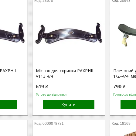
23670
20943
 PAXPHIL
Місток для скрипки PAXPHIL
Плечовий 
V113 4/4
1/2–4/4, м
619 ₴
790 ₴
Готово до відправки
Готово до відп
Купити
0000078731
18169