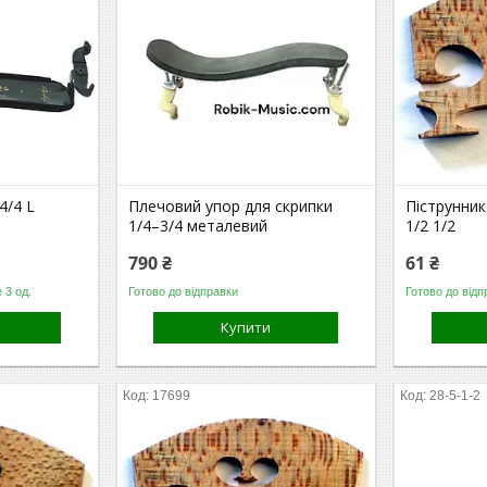
4/4 L
Плечовий упор для скрипки
Піструнни
1/4–3/4 металевий
1/2 1/2
790 ₴
61 ₴
 3 од.
Готово до відправки
Готово до відп
Купити
17699
28-5-1-2