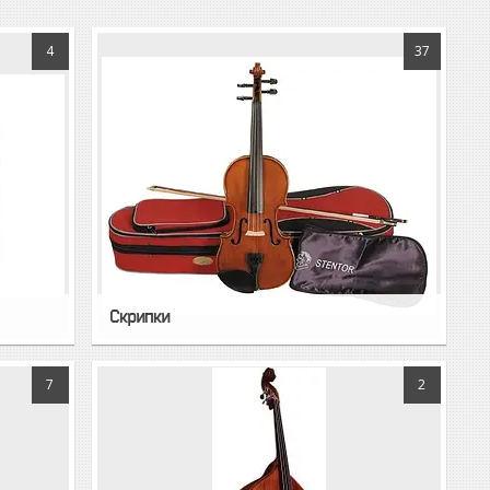
4
37
Скрипки
7
2