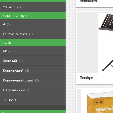
Віолончелі
200 мВт
1
Кількість струн
4
6
{"1":"4","2":"4"}
1
Колір
Білий
1
Зелений
1
Коричневий
4
Пюпітри
Коричневий/білий
2
Натуральний
1
Ще 9