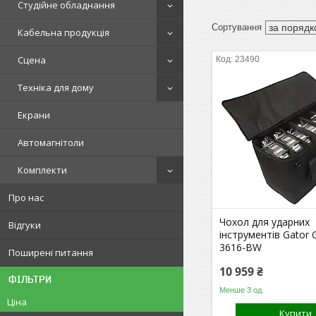
Студійне обладнання
Кабельна продукція
Сцена
23490
Техніка для дому
Екрани
Автомагнітоли
Комплекти
Про нас
Чохол для ударних
Відгуки
інструментів Gator 
3616-BW
Поширені питання
10 959 ₴
ФІЛЬТРИ
Менше 3 од.
Ціна
Купити