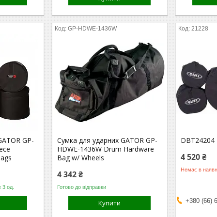
GP-HDWE-1436W
21228
 GATOR GP-
Сумка для ударних GATOR GP-
DBT24204
ece
HDWE-1436W Drum Hardware
4 520 ₴
Bags
Bag w/ Wheels
Немає в наявн
4 342 ₴
 3 од.
Готово до відправки
+380 (66) 
Купити