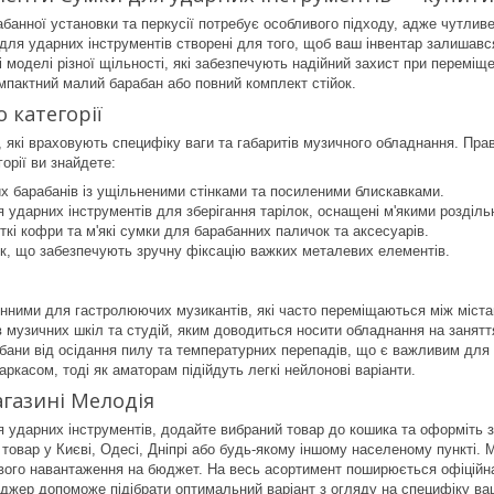
банної установки та перкусії потребує особливого підходу, адже чутлив
 для ударних інструментів створені для того, щоб ваш інвентар залишався
і моделі різної щільності, які забезпечують надійний захист при перемі
омпактний малий барабан або повний комплект стійок.
 категорії
, які враховують специфіку ваги та габаритів музичного обладнання. Пра
горії ви знайдете:
х барабанів із ущільненими стінками та посиленими блискавками.
я ударних інструментів для зберігання тарілок, оснащені м'якими розділь
ткі кофри та м'які сумки для барабанних паличок та аксесуарів.
к, що забезпечують зручну фіксацію важких металевих елементів.
інними для гастролюючих музикантів, які часто переміщаються між міст
 музичних шкіл та студій, яким доводиться носити обладнання на заняття
бани від осідання пилу та температурних перепадів, що є важливим для 
ркасом, тоді як аматорам підійдуть легкі нейлонові варіанти.
агазині Мелодія
 ударних інструментів, додайте вибраний товар до кошика та оформіть з
 товар у Києві, Одесі, Дніпрі або будь-якому іншому населеному пункті
ового навантаження на бюджет. На весь асортимент поширюється офіційна 
джер допоможе підібрати оптимальний варіант з огляду на специфіку ваш