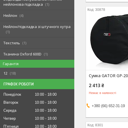
нейлонова підкладка
1
30878
Нейлон
4
Нейлон/підкладка зі штучного хутра
1
Текстиль
1
Тканина Oxford 600D
1
Гарантія
12
18
Сумка GATOR GP-2
ГРАФІК РОБОТИ
2 413 ₴
Немає в наявності
Понеділок
10:00
18:00
Вівторок
10:00
18:00
+380 (66) 652-31-19
Середа
10:00
18:00
Четвер
10:00
18:00
8301
Пʼятниця
10:00
18:00