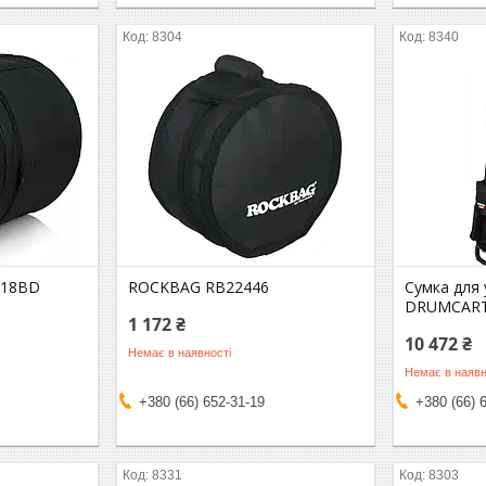
8304
8340
018BD
ROCKBAG RB22446
Сумка для 
DRUMCAR
1 172 ₴
10 472 ₴
Немає в наявності
Немає в наявн
+380 (66) 652-31-19
+380 (66) 
8331
8303