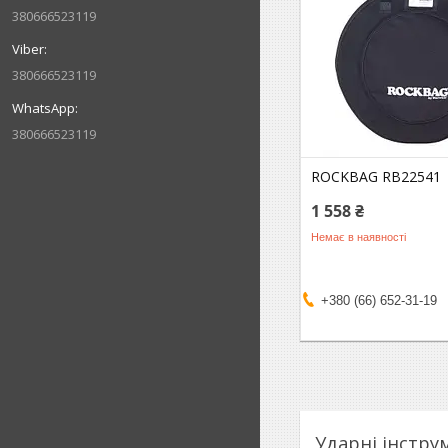
380666523119
380666523119
380666523119
ROCKBAG RB22541
1 558 ₴
Немає в наявності
+380 (66) 652-31-19
Ударні інстру