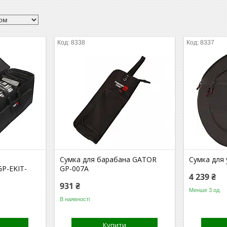
8338
8337
Сумка для барабана GATOR
Сумка для 
GP-EKIT-
GP-007A
4 239 ₴
931 ₴
Менше 3 од.
В наявності
Купити