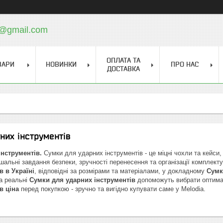
a@gmail.com
ОПЛАТА ТА
ВАРИ
НОВИНКИ
ПРО НАС
ДОСТАВКА
них інструментів
нструментів.
Сумки для ударних інструментів - це міцні чохли та кейси,
шальні завдання безпеки, зручності перенесення та організації комплекту
в в Україні
, відповідні за розмірами та матеріалами, у докладному
Сумк
 а реальні
Сумки для ударних інструментів
допоможуть вибрати оптимал
в ціна
перед покупкою - зручно та вигідно купувати саме у Melodia.