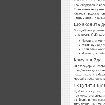
Транспортування бара
Спеціалізовані сумки
каталозі представлен
інструменти, чи це к
Що входить до
Ми підібрали рішення
пластикам. У цій кате
Чохли для мали
Місткі сумки дл
Спеціальні жорс
Чохли для стійо
Кому підійде
Ці аксесуари є незам
придбанням для учнів
чохол захистить бара
моделі з посиленим ка
Як купити в м
Щоб купити сумки для
- ви можете отримати
екіпірування без раз
типу чохла, наш мене