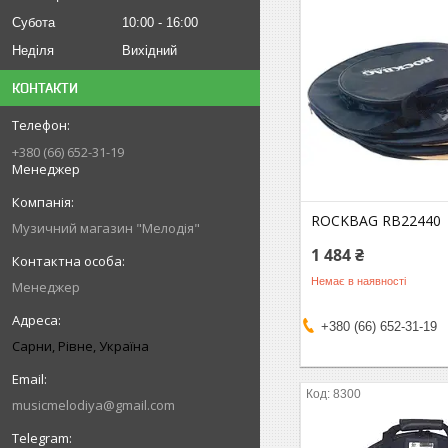
Субота
10:00
16:00
Неділя
Вихідний
КОНТАКТИ
+380 (66) 652-31-19
Менеджер
ROCKBAG RB22440
Музичний магазин "Мелодія"
1 484 ₴
Немає в наявності
Менеджер
+380 (66) 652-31-19
Сарни, Рівне, Україна
8300
musicmelodiya@gmail.com