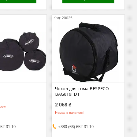
20025
Чохол для тома BESPECO
BAG616FDT
2 068 ₴
ості
Немає в наявності
652-31-19
+380 (66) 652-31-19