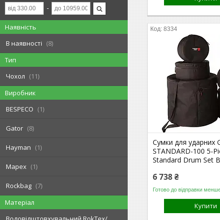
Наявність
8334
В наявності
8
Тип
Чохол
11
Виробник
BESPECO
1
Gator
8
Сумки для ударних
Hayman
1
STANDARD-100 5-Pi
Standard Drum Set 
Mapex
1
6 738 ₴
Rockbag
7
Готово до відправки менше
Матеріал
Купити
Водовідштовхувальний RokTex/