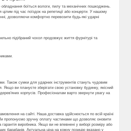
е обладнання боїться вологи, пилу та механічних пошкоджень.
 цілим під час поїздок на репетиції або концерти. У нашому
щенні, дозволяючи комфортно перевозити будь-які ударні
вильно підібраний чохол продовжує життя фурнітурі та
никами.
ами. Також сумки для ударних інструментів стануть чудовим
. Якщо ви плануєте зберігати свою установку будинку, якісний
дерев'яних корпусів. Професіоналам варто звернути увагу на
амовлення на сайті. Наша доставка здійснюється по всій країні
. Ми пропонуємо зручну оплату частинами що дозволяє оновити
гарантія виробника. Якщо ви не впевнені у виборі розміру або
их барабанів. Актуальна ціна на кожну позицію вказано у