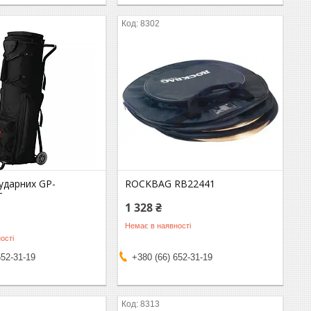
8302
ударних GP-
ROCKBAG RB22441
T
1 328 ₴
Немає в наявності
ості
652-31-19
+380 (66) 652-31-19
8313