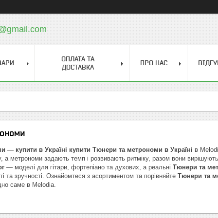
a@gmail.com
ОПЛАТА ТА
ВАРИ
ПРО НАС
ВІДГУ
ДОСТАВКА
рономи
и — купити в Україні
купити Тюнери та метрономи в Україні
в Melod
, а метрономи задають темп і розвивають ритміку, разом вони вирішуют
ог
— моделі для гітари, фортепіано та духових, а реальні
Тюнери та ме
ті та зручності. Ознайомтеся з асортиментом та порівняйте
Тюнери та м
дно саме в Melodia.