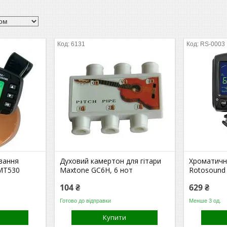
6131
RS-0003
вання
Духовий камертон для гітари
Хроматичн
AMT530
Maxtone GC6H, 6 нот
Rotosound
104 ₴
629 ₴
Готово до відправки
Менше 3 од.
Купити