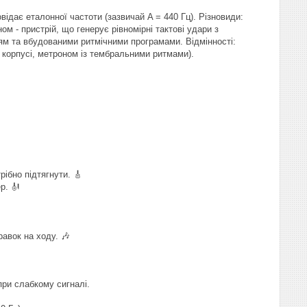
відає еталонної частоти (зазвичай A = 440 Гц). Різновиди:
м - пристрій, що генерує рівномірні тактові удари з
ям та вбудованими ритмічними програмами. Відмінності:
 корпусі, метроном із тембральними ритмами).
рібно підтягнути. 🎸
р. 🎻
авок на ходу. 🎶
при слабкому сигналі.