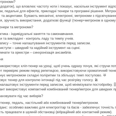
етрономи?
 додаток), що вловлює частоту ноти і показує, наскільки інструмент відпо
и, педальні для ефектів, прикладні тюнери та програмні рішення. Метроно
та акцентами. Бувають механічні, електронні, метрономи з підсвічуванн
я, зручність використання, додаткові функції (тюнер+метроном в одному
юнери та метрономи?
тика - індивідуальні заняття та самонавчання.
и та викладачі - контроль ладу та темпу учнів.
запису – точне налаштування інструментів перед записом.
виступи – швидкий та надійний інструмент на сцені.
імнати та оркестри – синхронізація ансамблів.
ня
використовує кліп-тюнер на уроці, щоб учень одразу почув, які струни пот
ет перевіряє режим перед репетицією, використовуючи хроматичний тюне
нує метрономом складні поліритми та збільшує темп поступово. 🥁
овує тюнер для контролю інтонації під час розігріву голосу. 🎤
налаштовує інструменти перед записом, щоб мінімізувати постобробку. 🎚️
ант використовує компактний комбінований тюнер/метрон для швидких пр
раховувати під час виборів?
п-тюнер, педаль, настільний або комбінований тюнер/метроном.
данс: особливо важливо для електрогітар та басів - забезпечує точність 
ість працювати в шумній обстановці (вібраційний або контактний режим).