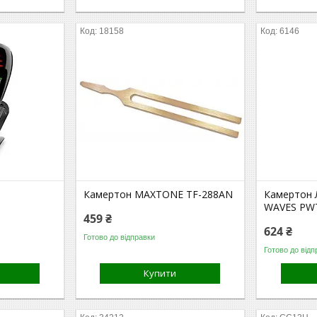
18158
6146
Камертон MAXTONE TF-288AN
Камертон 
WAVES PW
459 ₴
624 ₴
Готово до відправки
Готово до відп
Купити