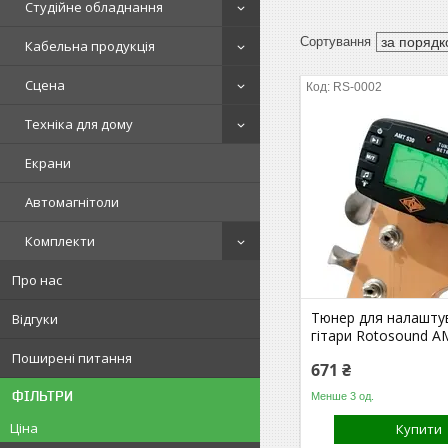
Студійне обладнання
Кабельна продукція
Сцена
RS-0002
Техніка для дому
Екрани
Автомагнітоли
Комплекти
Про нас
Тюнер для налашту
Відгуки
гітари Rotosound 
Поширені питання
671 ₴
ФІЛЬТРИ
Менше 3 од.
Ціна
Купити