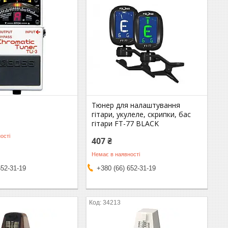
Тюнер для налаштування
гітари, укулеле, скрипки, бас
гітари FT-77 BLACK
ості
407 ₴
Немає в наявності
652-31-19
+380 (66) 652-31-19
34213