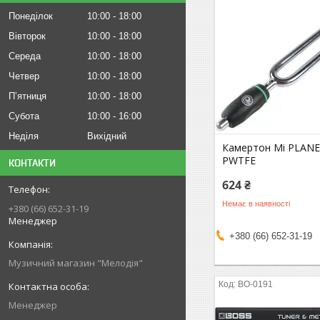
Понеділок
10:00
18:00
Вівторок
10:00
18:00
Середа
10:00
18:00
Четвер
10:00
18:00
Пʼятниця
10:00
18:00
Субота
10:00
16:00
Неділя
Вихідний
Камертон Мі PLAN
PWTFE
КОНТАКТИ
624 ₴
Немає в наявності
+380 (66) 652-31-19
Менеджер
+380 (66) 652-31-19
Музичний магазин "Мелодія"
BO-0191
Менеджер