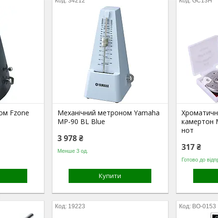
34212
GC13H
ом Fzone
Механічний метроном Yamaha
Хроматичн
MP-90 BL Blue
камертон 
нот
3 978 ₴
317 ₴
Менше 3 од.
Готово до відп
Купити
19223
BO-0153