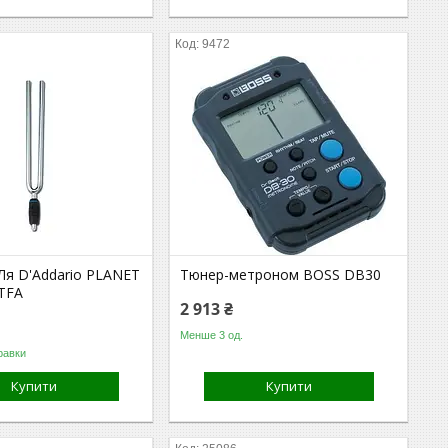
9472
Ля D'Addario PLANET
Тюнер-метроном BOSS DB30
TFA
2 913 ₴
Менше 3 од.
равки
Купити
Купити