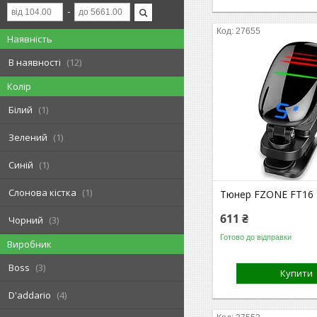
27655
Наявність
В наявності
12
Колір
Білий
1
Зелений
1
Синій
1
Слонова кістка
1
Тюнер FZONE FT16
611 ₴
Чорний
3
Готово до відправки
Виробник
Boss
3
Купити
D'addario
4