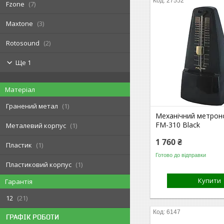
27552
Fzone
7
Maxtone
3
Rotosound
2
Ще 1
Матеріал
Гранений метал
1
Механічний метрон
FM-310 Black
Металевий корпус
1
1 760 ₴
Пластик
1
Готово до відправки
Пластиковий корпус
1
Купити
Гарантія
12
21
6147
ГРАФІК РОБОТИ