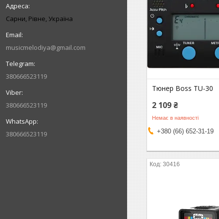
Сарни, Рівне, Україна
musicmelodiya@gmail.com
380666523119
Тюнер Boss TU-30
2 109 ₴
380666523119
Немає в наявності
+380 (66) 652-31-19
380666523119
30416