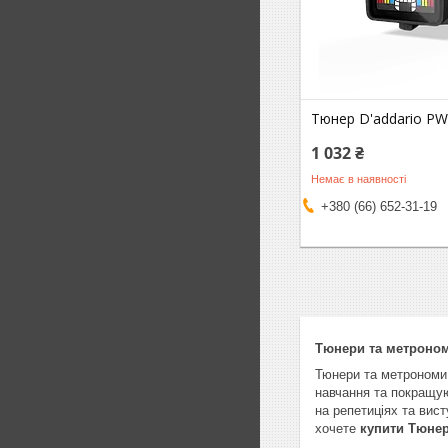
Тюнер D'addario PW
1 032 ₴
Немає в наявності
+380 (66) 652-31-19
Тюнери та метроном
Тюнери та метрономи 
навчання та покращую
на репетиціях та вис
хочете
купити Тюнер