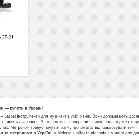
-CT-21
и — купити в Україні
– базові інструменти для музикантів усіх рівнів. Вони допомагають дося
ть якість виконання. За допомогою тюнера ви швидко налаштуєте гітару
тупах. Метроном тренує почуття ритму, допомагає відпрацьовувати темп,
и та метрономи в Україні
, у Melodia знайдете відповідні моделі для до