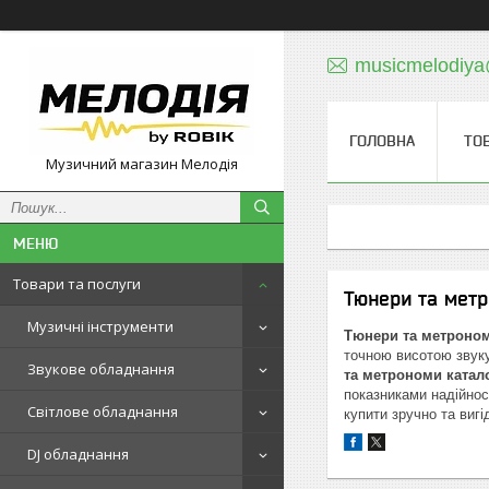
musicmelodiy
ГОЛОВНА
ТО
Музичний магазин Мелодія
Товари та послуги
Тюнери та мет
Музичні інструменти
Тюнери та метроном
точною висотою звуку
Звукове обладнання
та метрономи катал
показниками надійнос
Світлове обладнання
купити зручно та вигі
DJ обладнання