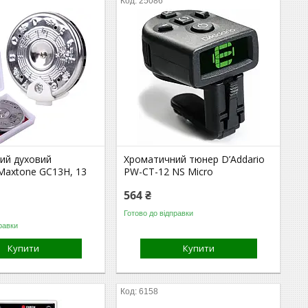
25086
ий духовий
Хроматичний тюнер D’Addario
Maxtone GC13H, 13
PW-CT-12 NS Micro
564 ₴
Готово до відправки
равки
Купити
Купити
6158