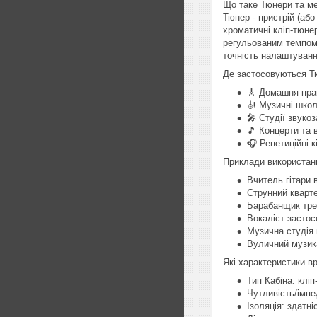
Що таке Тюнери та м
Тюнер - пристрій (або
хроматичні кліп-тюнер
регульованим темпом 
точність налаштуванн
Де застосовуються Т
🎸 Домашня прак
🎻 Музичні школ
🎤 Студії звуко
🎵 Концерти та 
🎧 Репетиційні к
Приклади використан
Вчитель гітари 
Струнний кварт
Барабанщик тре
Вокаліст застос
Музична студія 
Вуличний музик
Які характеристики в
Тип Кабіна: клі
Чутливість/імпе
Ізоляція: здатн