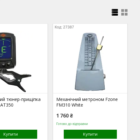
27387
ий тюнер-прищіпка
Механічний метроном Fzone
 AT350
FM310 White
1 760 ₴
Готово до відправки
Купити
Купити