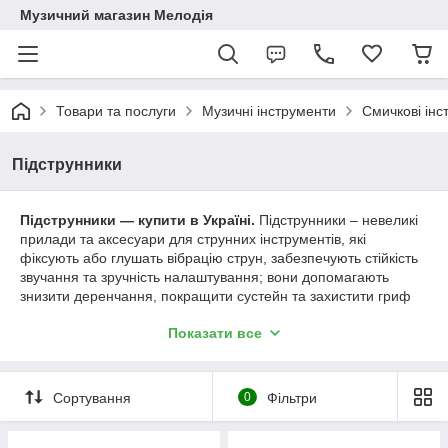
Музичний магазин Мелодія
Товари та послуги
Музичні інструменти
Смичкові інс
Підструнники
Підструнники — купити в Україні.
Підструнники – невеликі
прилади та аксесуари для струнних інструментів, які
фіксують або глушать вібрацію струн, забезпечують стійкість
звучання та зручність налаштування; вони допомагають
знизити деренчання, покращити сустейн та захистити гриф
при грі. В асортименті Melodia представлений повний
Показати все
Підструнники каталог
, де можна підібрати модель за
матеріалом та призначенням, а в розділі
Підструнники
відгуки
клієнти діляться досвідом використання та порадами
щодо вибору. Ознайомтеся з параметрами та акціями —
Сортування
0
Фільтри
Підструнники ціна
вказано прозоро та регулярно
оновлюється;
купити Підструнники в Україні
в Melodia