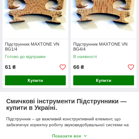
Підструнник MAXTONE VN
Підструнник MAXTONE VN
BG1/4
BG4/4
Готово до відправки
В наявності
61
66
₴
₴
Купити
Купити
Смичкові інструменти Підструнники —
купити в Україні.
Підструнник – це важливий конструктивний елемент, що
забезпечує коректну роботу звуковидобувальної системи на
низці музичних інструментів. у категорії смичкові інструменти
Показати все
дані деталі грають критичну роль передачі вібрацій і