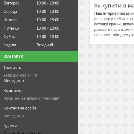
Вівторок
10:00
18:00
Як купити в м
Середа
10:00
18:00
Наш інтернет-магазин
впевнені у виборі ко
Четвер
10:00
18:00
куточки країни, вклю
Пʼятниця
10:00
18:00
разового навантаженн
наявності або доступ
Субота
10:00
16:00
Неділя
Вихідний
КОНТАКТИ
+380 (66) 652-31-19
Менеджер
Музичний магазин "Мелодія"
Менеджер
Сарни, Рівне, Україна