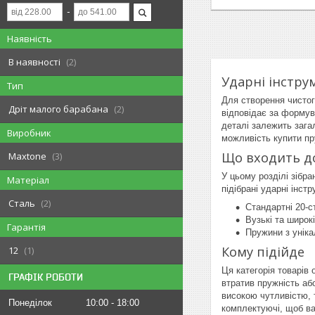
Наявність
В наявності
2
Ударні інстру
Тип
Для створення чистог
Дріт малого барабана
2
відповідає за формува
деталі залежить зага
Виробник
можливість купити пр
Що входить до
Maxtone
3
У цьому розділі зібра
Матеріал
підібрані ударні інс
Сталь
2
Стандартні 20-с
Вузькі та широк
Гарантія
Пружини з уніка
Кому підійде
12
1
Ця категорія товарів 
ГРАФІК РОБОТИ
втратив пружність аб
високою чутливістю, т
Понеділок
10:00
18:00
комплектуючі, щоб ва