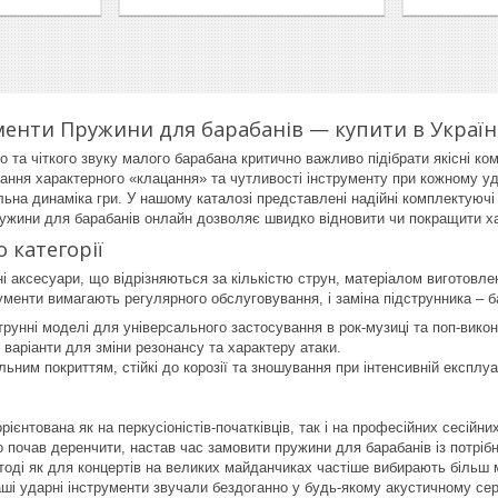
менти Пружини для барабанів — купити в Україн
о та чіткого звуку малого барабана критично важливо підібрати якісні к
ння характерного «клацання» та чутливості інструменту при кожному удар
льна динаміка гри. У нашому каталозі представлені надійні комплектуючі
ужини для барабанів онлайн дозволяє швидко відновити чи покращити х
 категорії
ні аксесуари, що відрізняються за кількістю струн, матеріалом виготовл
трументи вимагають регулярного обслуговування, і заміна підструнника – 
трунні моделі для універсального застосування в рок-музиці та поп-викон
і варіанти для зміни резонансу та характеру атаки.
льним покриттям, стійкі до корозії та зношування при інтенсивній експлуат
орієнтована як на перкусіоністів-початківців, так і на професійних сесій
о почав деренчити, настав час замовити пружини для барабанів із потріб
оді як для концертів на великих майданчиках частіше вибирають більш ма
ші ударні інструменти звучали бездоганно у будь-якому акустичному се