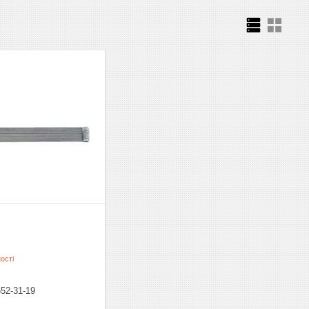
ості
652-31-19