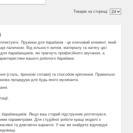
і
омплектуючі. Пружини для барабанів - це ключовий елемент, який
і паличкою. Від кількості витків, матеріалу та натягу цієї
 для барабанщиків, які прагнуть професійного звучання, а
арактеристики вашого робочого барабана.
ення (сталь, бронзові сплави) та способом кріплення. Правильно
базова процедура для будь-якого музиканта.
анні.
ації.
них барабанщиків. Якщо ваш старий підструнник розтягнувся,
ними параметрами. Для студійної роботи кращі моделі з
сивні та довговічні варіанти. У нас ви знайдете відповідні
редовищі.