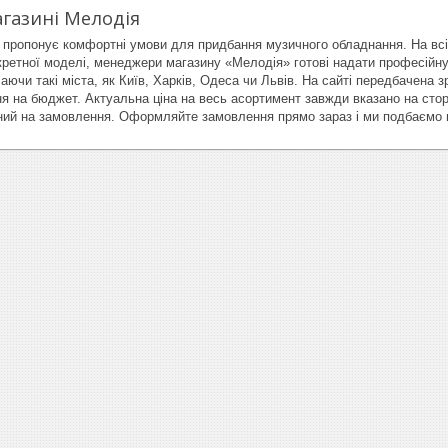
агазині Мелодія
 пропонує комфортні умови для придбання музичного обладнання. На всі
нкретної моделі, менеджери магазину «Мелодія» готові надати професійн
чаючи такі міста, як Київ, Харків, Одеса чи Львів. На сайті передбачена
я на бюджет. Актуальна ціна на весь асортимент завжди вказано на сторі
ний на замовлення. Оформляйте замовлення прямо зараз і ми подбаємо 