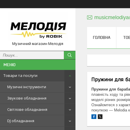
musicmelodiy
ГОЛОВНА
ТО
Музичний магазин Мелодія
Товари та послуги
Пружини для б
Музичні інструменти
Пружини для бараба
плавність ходу та рі
Звукове обладнання
моделі різних розмірі
Ознайомтеся з характ
Світлове обладнання
покупкою — Melodia ку
DJ обладнання