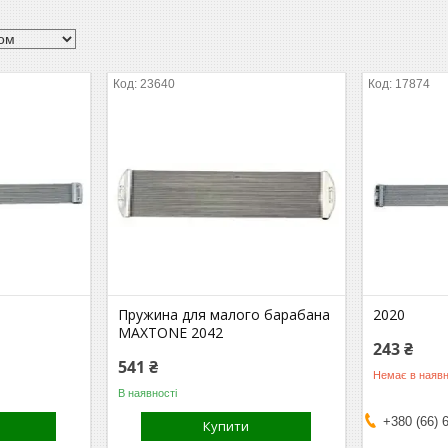
23640
17874
Пружина для малого барабана
2020
MAXTONE 2042
243 ₴
541 ₴
Немає в наявн
В наявності
+380 (66) 
Купити