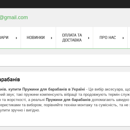
a@gmail.com
ОПЛАТА ТА
ВАРИ
НОВИНКИ
ПРО НАС
ДОСТАВКА
арабанів
нів.
купити Пружини для барабанів в Україні
- Це вибір аксесуара, що
вний звук; такі пружини компенсують вібрації та продовжують термін слу
в та жорсткості, а реальні
Пружини для барабанів
допомагають швидко п
еристиками та вибором, порівняйте техніки монтажу та сумісність, та не
пити зручно і вигідно.