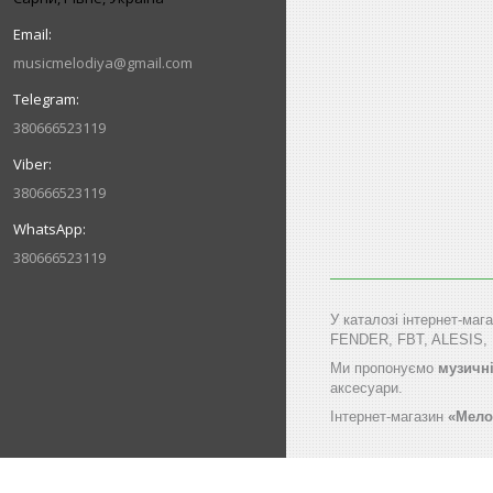
musicmelodiya@gmail.com
380666523119
380666523119
380666523119
У каталозі інтернет-маг
FENDER, FBT, ALESIS,
Ми пропонуємо
музичні
аксесуари.
Інтернет-магазин
«Мело