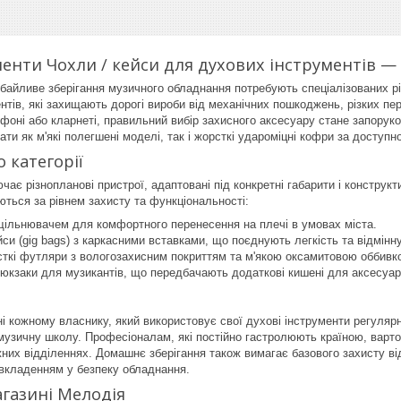
менти Чохли / кейси для духових інструментів — 
байливе зберігання музичного обладнання потребують спеціалізованих рі
нтів, які захищають дорогі вироби від механічних пошкоджень, різких пер
софоні або кларнеті, правильний вибір захисного аксесуару стане запорук
ти як м'які полегшені моделі, так і жорсткі удароміцні кофри за доступн
 категорії
чає різнопланові пристрої, адаптовані під конкретні габарити і конструк
ються за рівнем захисту та функціональності:
ущільнювачем для комфортного перенесення на плечі в умовах міста.
йси (gig bags) з каркасними вставками, що поєднують легкість та відмінн
сткі футляри з вологозахисним покриттям та м'якою оксамитовою оббивк
рюкзаки для музикантів, що передбачають додаткові кишені для аксесуарі
ні кожному власнику, який використовує свої духові інструменти регуляр
 музичну школу. Професіоналам, які постійно гастролюють країною, вар
них відділеннях. Домашнє зберігання також вимагає базового захисту від
вкладенням у безпеку обладнання.
агазині Мелодія