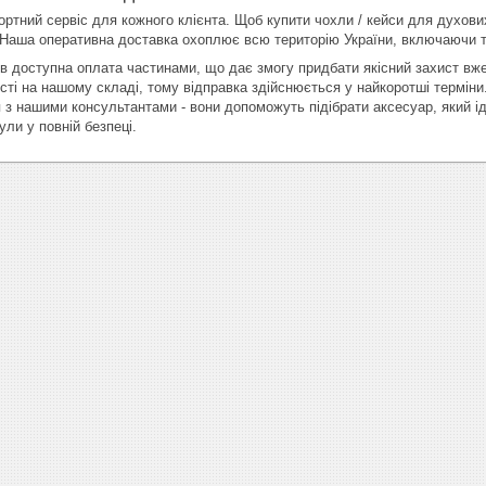
тний сервіс для кожного клієнта. Щоб купити чохли / кейси для духових
 Наша оперативна доставка охоплює всю територію України, включаючи так
ів доступна оплата частинами, що дає змогу придбати якісний захист вже
сті на нашому складі, тому відправка здійснюється у найкоротші термін
ся з нашими консультантами - вони допоможуть підібрати аксесуар, який 
ли у повній безпеці.