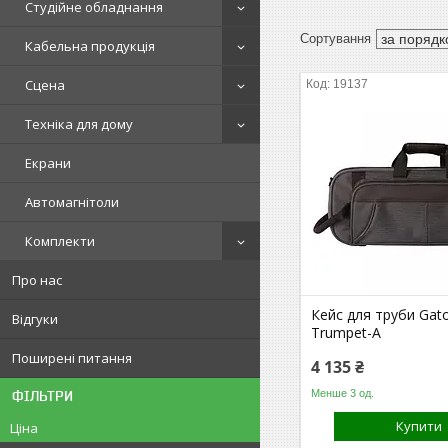
Студійне обладнання
Кабельна продукція
Сцена
19137
Техніка для дому
Екрани
Автомагнітоли
Комплекти
Про нас
Кейс для труби Gato
Відгуки
Trumpet-A
Поширені питання
4 135 ₴
Менше 3 од.
ФІЛЬТРИ
Купити
Ціна