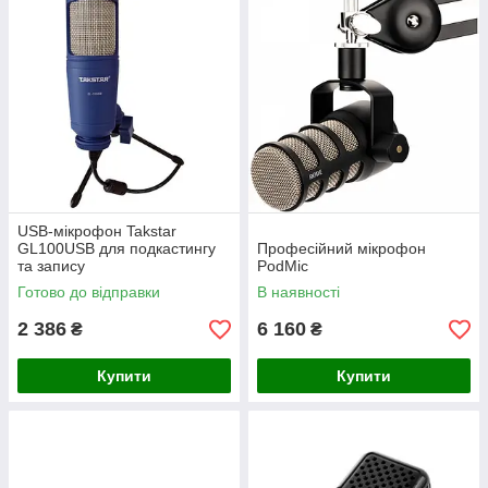
USB-мікрофон Takstar
GL100USB для подкастингу
Професійний мікрофон
та запису
PodMic
Готово до відправки
В наявності
2 386
6 160
₴
₴
Купити
Купити