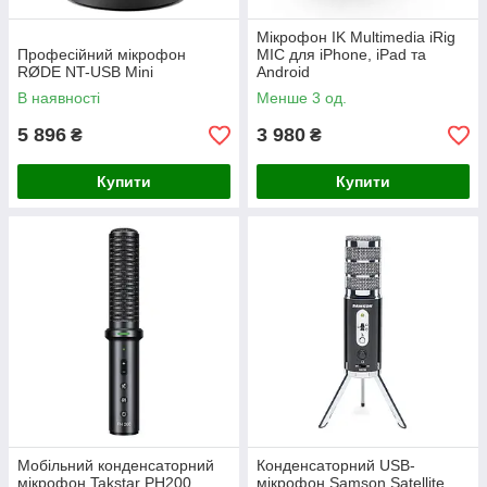
Мікрофон IK Multimedia iRig
Професійний мікрофон
MIC для iPhone, iPad та
RØDE NT-USB Mini
Android
В наявності
Менше 3 од.
5 896
3 980
₴
₴
Купити
Купити
Мобільний конденсаторний
Конденсаторний USB-
мікрофон Takstar PH200
мікрофон Samson Satellite