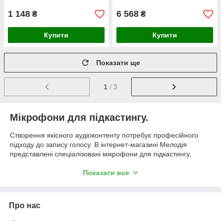
1 148
6 568
₴
₴
Купити
Купити
Показати ще
1
/ 3
Мікрофони для підкастингу.
Створення якісного аудіоконтенту потребує професійного
підходу до запису голосу. В інтернет-магазині Мелодія
представлені спеціалізовані мікрофони для підкастингу,
розроблені для чіткої передачі промови, придушення
фонових шумів та забезпечення студійного звучання в
Показати все
домашніх умовах. Наш каталог охоплює моделі в різному
ціновому сегменті — від бюджетних пристроїв для блогерів-
початківців до флагманських рішень, які вибирають
Про нас
досвідчені подкастери. Якщо ви плануєте купити мікрофони
для підкастингу, важливо звернути увагу на діаграму