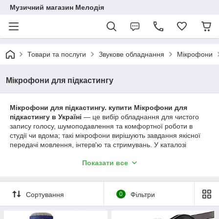
Музичний магазин Мелодія
Товари та послуги
Звукове обладнання
Мікрофони
Мікрофони для підкастингу
Мікрофони для підкастингу.
купити Мікрофони для
підкастингу в Україні
— це вибір обладнання для чистого
запису голосу, шумоподавлення та комфортної роботи в
студії чи вдома; такі мікрофони вирішують завдання якісної
передачі мовлення, інтерв'ю та стримувань. У каталозі
Melodia ви знайдете широкий
Мікрофони для підкастингу
Показати все
каталог
з моделями для будь-яких завдань та бюджету, а
реальні
Мікрофони для підкастингу
допоможуть
зорієнтуватися за звуком та зручністю використання; у нас
прозора
Мікрофони для підкастингу ціна
та гнучкі умови
Сортування
0
Фільтри
доставки — купити зручно та вигідно саме в Melodia.