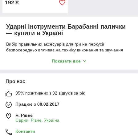
192
₴
Ударні інструменти Барабанні палички
— купити в Україні
Вибір правильних аксесуарів для гри на перкусії
безпосередньо впливає на техніку виконання та звучання
сета. У нашому каталозі представлені професійні та учнівські
Показати все
барабанні палички, які допомагають розкрити потенціал
музиканта Від якості деревини і балансу снаряда залежить
комфорт під час тривалих репетицій, тому ми підібрали
моделі для різних стилів музики, починаючи від джазових
Про нас
щіток і закінчуючи важкими моделями для металу. Вартість
аксесуарів варіюється в залежності від матеріалу та бренду,
95% позитивних з 92 відгуків за рік
що дозволяє підібрати оптимальний варіант для будь-якого
бюджету.
Працює з 08.02.2017
Що входить до категорії
м. Рівне
Сарни, Рівне, Україна
Ця група товарів включає пристосування для вилучення
звуку, які різняться за вагою, формою наконечника і
Контакти
матеріалу виготовлення. Ви можете купити барабанні