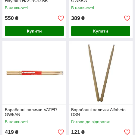
Hayman HAY-ROD-BB
GW5BW
В наявності
В наявності
550
389
₴
₴
Купити
Купити
Барабанні палички VATER
Барабанні палички Alfabeto
GW5AN
DSN
В наявності
Готово до відправки
419
121
₴
₴