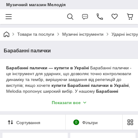
Музичний магазин Мелодія
Товари та послуги
Музичні інструменти
Ударні інстр
Барабанні палички
Барабанні палички — купити в Україні
Барабанні палички -
це інструмент для ударних, що дозволяє точно контролювати
динаміку та тембр, вирішуючи завдання від репетицій до
виступів; якщо хочете
купити Барабанні палички в Україні
,
Melodia пропонує широкий вибір. У нашому
Барабанні
палички каталог
зібрані різні моделі за вагою, матеріалом і
Показати все
наконечниками, а реальні
Барабанні палички відгуки
допоможуть вибрати оптимальний варіант під стиль гри.
Дізнайтесь актуальну
Барабанні палички ціна
та
оформлюйте замовлення — купити зручно та вигідно саме в
Сортування
0
Фільтри
Melodia.