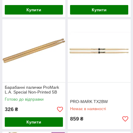
Купити
Купити
Барабанні палички ProMark
L.A. Special Non-Printed 5B
Готово до відправки
PRO-MARK TX2BW
326
Немає в наявності
₴
859
₴
Купити