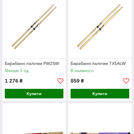
Барабанні палочки PW2SW
Барабанні палочки TX5ALW
Менше 3 од.
В наявності
1 276
859
₴
₴
Купити
Купити