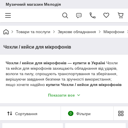
Музичний магазин Мелодія
Товари та послуги
Звукове обладнання
Мікрофони
Чохли / кейси для мікрофонів
Чохли / кейси для мікрофонів — купити в Україні
Чохли
та кейси для мікрофонів захищають обладнання від ударів,
вологи та пилу, спрощують транспортування та зберігання,
вирішуючи завдання безпеки та зручності використання;
якщо хочете надійно
купити Чохли / кейси для мікрофонів
в Україні
, Melodia широкий вибір і швидка доставка. У
Показати все
нашому
Чохли / кейси для мікрофонів каталог
представлені моделі різних розмірів та матеріалів, а реальні
Чохли / кейси для мікрофонів
підтверджують їхню якість і
практичність, що допомагає вибрати оптимальний варіант.
Сортування
0
Фільтри
Ознайомтеся з пропозиціями та порівняйте характеристики
— актуальна
Чохли / кейси для мікрофонів ціна
вказано