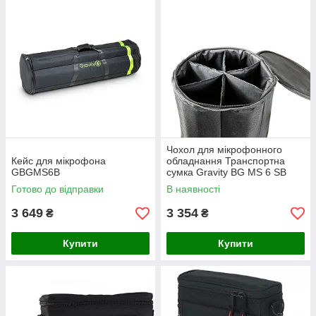
на сайті; купити зручно та вигідно в Melodia.
Чохол для мікрофонного
Кейс для мікрофона
обладнання Транспортна
GBGMS6B
сумка Gravity BG MS 6 SB
для 6 коротких мікрофонних
Готово до відправки
В наявності
стійок
3 649
3 354
₴
₴
Купити
Купити