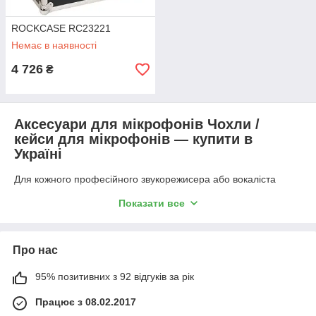
ROCKCASE RC23221
Немає в наявності
4 726
₴
Аксесуари для мікрофонів Чохли /
кейси для мікрофонів — купити в
Україні
Для кожного професійного звукорежисера або вокаліста
мікрофон є основним інструментом, який потребує
Показати все
дбайливого поводження. Щоб запобігти механічним
пошкодженням, потраплянню вологи або пилу під час
транспортування, необхідно правильно підібрати захисне
спорядження. Чохли / кейси для мікрофонів — це гарантія
Про нас
безпеки вашого обладнання, будь то дорогий студійний
конденсаторний мікрофон або надійна динамічна модель
95% позитивних з 92 відгуків за рік
для живих виступів.
Працює з 08.02.2017
У нашому каталозі представлені м'які сумки для