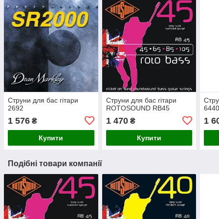
Струни для бас гітари
Струни для бас гітари
Стру
2692
ROTOSOUND RB45
644
1 576
1 470
1 6
₴
₴
Купити
Купити
Подібні товари компанії