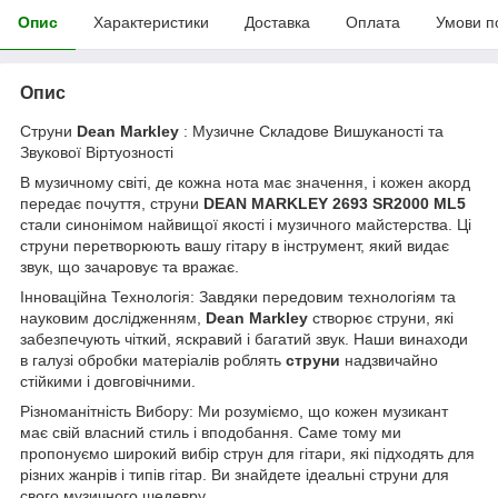
Опис
Характеристики
Доставка
Оплата
Умови п
Опис
Струни
Dean Markley
: Музичне Складове Вишуканості та
Звукової Віртуозності
В музичному світі, де кожна нота має значення, і кожен акорд
передає почуття, струни
DEAN MARKLEY 2693 SR2000 ML5
стали синонімом найвищої якості і музичного майстерства. Ці
струни перетворюють вашу гітару в інструмент, який видає
звук, що зачаровує та вражає.
Інноваційна Технологія: Завдяки передовим технологіям та
науковим дослідженням,
Dean Markley
створює струни, які
забезпечують чіткий, яскравий і багатий звук. Наши винаходи
в галузі обробки матеріалів роблять
струни
надзвичайно
стійкими і довговічними.
Різноманітність Вибору: Ми розуміємо, що кожен музикант
має свій власний стиль і вподобання. Саме тому ми
пропонуємо широкий вибір струн для гітари, які підходять для
різних жанрів і типів гітар. Ви знайдете ідеальні струни для
свого музичного шедевру.