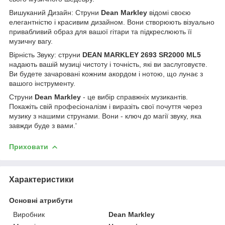
Вишуканий Дизайн: Струни
Dean Markley
відомі своєю
елегантністю і красивим дизайном. Вони створюють візуально
привабливий образ для вашої гітари та підкреслюють її
музичну вагу.
Вірність Звуку: струни
DEAN MARKLEY 2693 SR2000 ML5
надають вашій музиці чистоту і точність, які ви заслуговуєте.
Ви будете зачаровані кожним акордом і нотою, що лунає з
вашого інструменту.
Струни
Dean Markley
- це вибір справжніх музикантів.
Покажіть свій професіоналізм і виразіть свої почуття через
музику з нашими струнами. Вони - ключ до магії звуку, яка
завжди буде з вами.'
Приховати
Характеристики
Основні атрибути
Виробник
Dean Markley