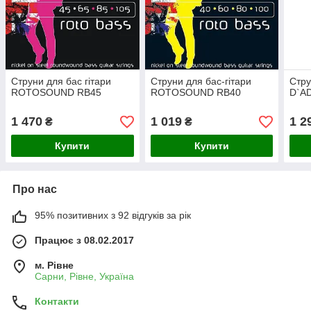
Струни для бас гітари
Струни для бас-гітари
Стру
ROTOSOUND RB45
ROTOSOUND RB40
D`A
1 470
1 019
1 2
₴
₴
Купити
Купити
Про нас
95% позитивних з 92 відгуків за рік
Працює з 08.02.2017
м. Рівне
Сарни, Рівне, Україна
Контакти