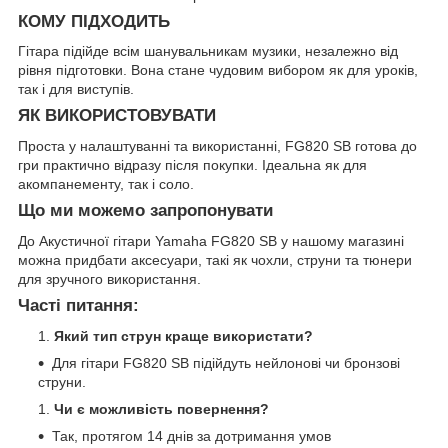
КОМУ ПІДХОДИТЬ
Гітара підійде всім шанувальникам музики, незалежно від
рівня підготовки. Вона стане чудовим вибором як для уроків,
так і для виступів.
ЯК ВИКОРИСТОВУВАТИ
Проста у налаштуванні та використанні, FG820 SB готова до
гри практично відразу після покупки. Ідеальна як для
акомпанементу, так і соло.
Що ми можемо запропонувати
До Акустичної гітари Yamaha FG820 SB у нашому магазині
можна придбати аксесуари, такі як чохли, струни та тюнери
для зручного використання.
Часті питання:
Який тип струн краще використати?
Для гітари FG820 SB підійдуть нейлонові чи бронзові
струни.
Чи є можливість повернення?
Так, протягом 14 днів за дотримання умов