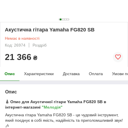
Акустична гітара Yamaha FG820 SB
Немає в наявності
Код: 26974
Роздріб
21 366
₴
Опис
Характеристики
Доставка
Оплата
Умови п
Опис
🎸 Опис для Акустичної гітари Yamaha FG820 SB в
інтернет-магазині
"Мелодія"
Акустична гітара Yamaha FG820 SB - це чудовий інструмент,
який поєднує в собі якість, надійність та приголомшливий звук!
🎶