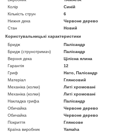
Колір
Синій
Кількість струн
6
Нижня дека
Червоне дерево
Стан
Новий
Користувальницькі характеристики
Бридж
Палісандр
Бридж (струнотримач)
Палісандр
Верхня дека
Цілісна ялина
Гарантія
12
Гриф
Нато, Палісандр
Матеріал
Глянсовий
Механіка (колки)
Литі хромовані
Механіка (колки)
Литі хромовані
Накладка грифа
Палісандр
Обичайка
Червоне дерево
Обичайка
Червоне дерево
Покриття
Глянсове
Країна виробник
Yamaha