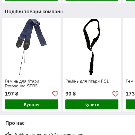
Подібні товари компанії
Ремінь для гітари
Ремінь для гітари FS1
Ремі
Rotosound STR5
197
90
173
₴
₴
Купити
Купити
Про нас
95% позитивних з 92 відгуків за рік