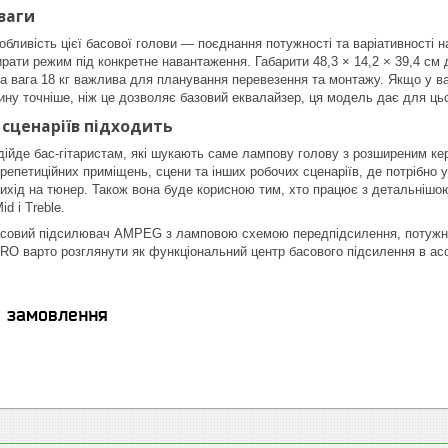
ваги
обливість цієї басової голови — поєднання потужності та варіативності н
рати режим під конкретне навантаження. Габарити 48,3 × 14,2 × 39,4 см 
 а вага 18 кг важлива для планування перевезення та монтажу. Якщо у ва
ину точніше, ніж це дозволяє базовий еквалайзер, ця модель дає для цьо
 сценаріїв підходить
де бас-гітаристам, які шукають саме лампову голову з розширеним кер
епетиційних приміщень, сцени та інших робочих сценаріїв, де потрібно у
ихід на тюнер. Також вона буде корисною тим, хто працює з детальніш
d і Treble.
асовий підсилювач AMPEG з ламповою схемою передпідсилення, потужні
O варто розглянути як функціональний центр басового підсилення в ас
я замовлення