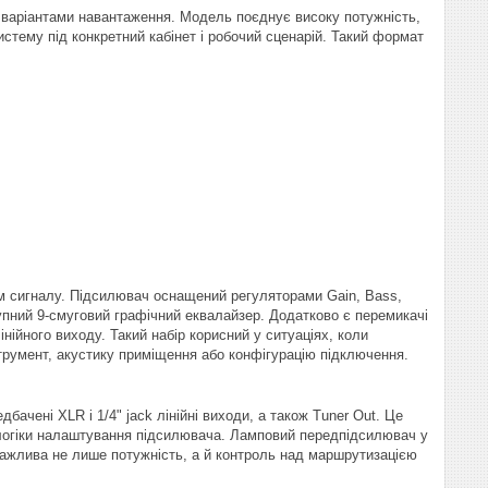
варіантами навантаження. Модель поєднує високу потужність,
истему під конкретний кабінет і робочий сценарій. Такий формат
ем сигналу. Підсилювач оснащений регуляторами Gain, Bass,
ступний 9-смуговий графічний еквалайзер. Додатково є перемикачі
лінійного виходу. Такий набір корисний у ситуаціях, коли
трумент, акустику приміщення або конфігурацію підключення.
ачені XLR і 1/4" jack лінійні виходи, а також Tuner Out. Це
ї логіки налаштування підсилювача. Ламповий передпідсилювач у
важлива не лише потужність, а й контроль над маршрутизацією