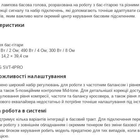
мпова басова голова, розрахована на роботу з бас-гітарою та різними 
екції сигналу та набір підключень, які допомагають точніше адаптувати с
ів, яким важливо мати окремий центр керування басовим підсиленням.
теристики
я бас-гітари
Вт / 2 Ом; 490 Вт / 4 Ом; 300 Вт / 8 Ом
 14,2 × 39,4 см
G SVT-4PRO
можливості налаштування
чено широкий набір регулювань для роботи з частотним балансом і рівн
і, а також 5-позиційним контролем Mid-tone. Для детальнішої корекції до
 регулювання рівня компресії, частоти та балансу кросовера, а також рівня 
ового еквалайзера недостатньо й потрібне точніше налаштування під інс
 робота в системі
мує кілька варіантів інтеграції в басовий тракт. Для підключення передб
ти роботу з зовнішнім обладнанням і окремим тюнером без зміни базово
им блоком керування робить модель придатною для тих випадків, коли 
цією.