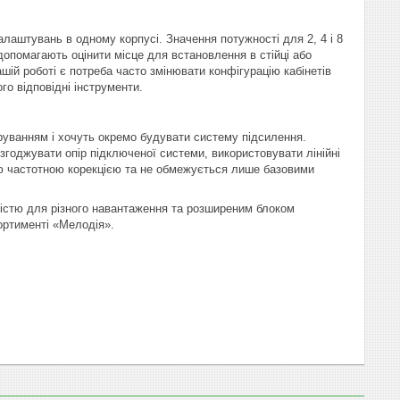
алаштувань в одному корпусі. Значення потужності для 2, 4 і 8
допомагають оцінити місце для встановлення в стійці або
шій роботі є потреба часто змінювати конфігурацію кабінетів
го відповідні інструменти.
уванням і хочуть окремо будувати систему підсилення.
згоджувати опір підключеної системи, використовувати лінійні
ою частотною корекцією та не обмежується лише базовими
стю для різного навантаження та розширеним блоком
ортименті «Мелодія».