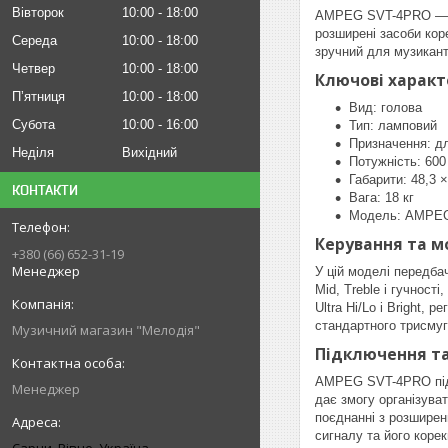
Вівторок
10:00
18:00
AMPEG SVT-4PRO — ла
розширені засоби кор
Середа
10:00
18:00
зручний для музикант
Четвер
10:00
18:00
Ключові харак
Пʼятниця
10:00
18:00
Вид: голова
Субота
10:00
16:00
Тип: ламповий
Призначення: дл
Неділя
Вихідний
Потужність: 600 
Габарити: 48,3 ×
КОНТАКТИ
Вага: 18 кг
Модель: AMPE
Керування та 
+380 (66) 652-31-19
Менеджер
У цій моделі передба
Mid, Treble і гучност
Ultra Hi/Lo і Bright,
стандартного трисмуг
Музичний магазин "Мелодія"
Підключення та
AMPEG SVT-4PRO підтри
Менеджер
дає змогу організува
поєднанні з розширен
сигналу та його корек