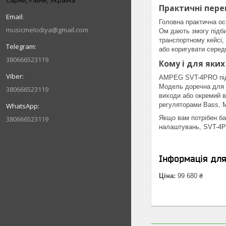
Сарни, Рівне, Україна
Практичні пере
Головна практична ос
musicmelodiya@gmail.com
Ом дають змогу підби
транспортному кейсі,
або коригувати серед
380666523119
Кому і для яких
AMPEG SVT-4PRO підій
Модель доречна для р
380666523119
виходи або окремий в
регуляторами Bass, Mi
Якщо вам потрібен б
380666523119
налаштувань, SVT-4PR
Інформація дл
Ціна:
99 680 ₴