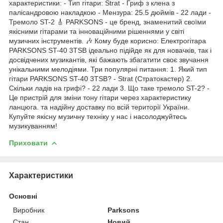
характеристики: - Тип гітари: Strat - Гриф з клена з
палісандровою накладкою - Мензура: 25.5 дюймів - 22 лади -
Тремоло ST-2 🎸 PARKSONS - це бренд, знаменитий своїми
якісними гітарами та інноваційними рішеннями у світі
музичних інструментів. 🎶 Кому буде корисно: Електрогітара
PARKSONS ST-40 3TSB ідеально підійде як для новачків, так і
досвідчених музикантів, які бажають збагатити своє звучання
унікальними мелодіями. Три популярні питання: 1. Який тип
гітари PARKSONS ST-40 3TSB? - Strat (Стратокастер) 2.
Скільки ладів на грифі? - 22 лади 3. Що таке тремоло ST-2? -
Це пристрій для зміни тону гітари через характеристику
ланцюга. та надійну доставку по всій території України.
Купуйте якісну музичну техніку у нас і насолоджуйтесь
музикуванням!
Приховати
Характеристики
Основні
Виробник
Parksons
Стан
Новий