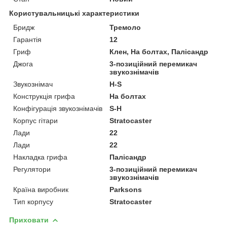
Користувальницькі характеристики
Бридж
Тремоло
Гарантія
12
Гриф
Клен, На болтах, Палісандр
Джога
3-позиційний перемикач
звукознімачів
Звукознімач
H-S
Конструкція грифа
На болтах
Конфігурація звукознімачів
S-H
Корпус гітари
Stratocaster
Лади
22
Лади
22
Накладка грифа
Палісандр
Регулятори
3-позиційний перемикач
звукознімачів
Країна виробник
Parksons
Тип корпусу
Stratocaster
Приховати