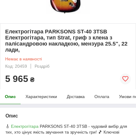
Електрогітара PARKSONS ST-40 3TSB
Електрогітара, тип Strat, гриф з клена з
палісандровою накладкою, мензура 25.5", 22
лади,
Немає в наявності
Код: 20459
Роздріб
5 965
₴
Опис
Характеристики
Доставка
Оплата
Умови п
Опис
🎸
Електрогітара
PARKSONS ST-40 3TSB - чудовий вибір для
тих, хто цінує якість звучання та зручність гри! 🎵 Ключові