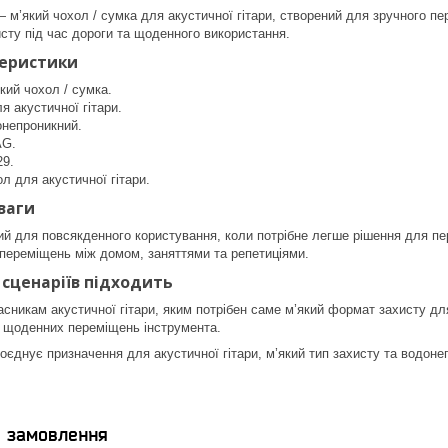
який чохол / сумка для акустичної гітари, створений для зручного пер
сту під час дороги та щоденного використання.
теристики
який чохол / сумка.
я акустичної гітари.
онепроникний.
AG.
9.
ол для акустичної гітари.
ваги
й для повсякденного користування, коли потрібне легше рішення для п
 переміщень між домом, заняттями та репетиціями.
 сценаріїв підходить
асникам акустичної гітари, яким потрібен саме м’який формат захисту для
та щоденних переміщень інструмента.
нує призначення для акустичної гітари, м’який тип захисту та водонеп
я замовлення