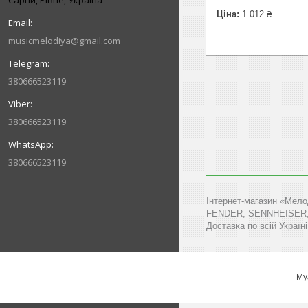
Сарни, Рівне, Україна
Ціна:
1 012 ₴
musicmelodiya@gmail.com
380666523119
380666523119
380666523119
Інтернет-магазин «Мело
FENDER, SENNHEISER, MA
Доставка по всій Україні