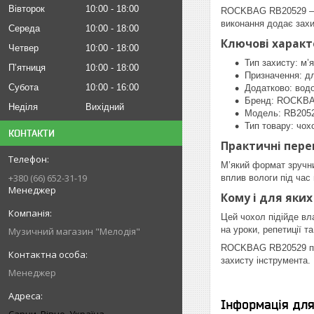
Вівторок
10:00
18:00
ROCKBAG RB20529 — м’
виконання додає захи
Середа
10:00
18:00
Ключові харак
Четвер
10:00
18:00
Тип захисту: м’
Пʼятниця
10:00
18:00
Призначення: дл
Субота
10:00
16:00
Додатково: вод
Бренд: ROCKB
Неділя
Вихідний
Модель: RB2052
Тип товару: чох
КОНТАКТИ
Практичні пере
М’який формат зручни
+380 (66) 652-31-19
вплив вологи під час
Менеджер
Кому і для яких
Цей чохол підійде вл
на уроки, репетиції 
Музичний магазин "Мелодія"
ROCKBAG RB20529 поєд
захисту інструмента.
Менеджер
Інформація дл