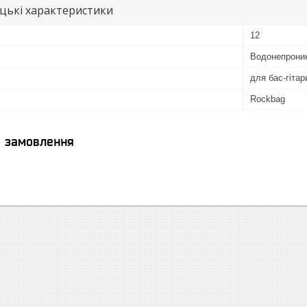
цькі характеристики
12
Водонепрони
для бас-гітар
Rockbag
я замовлення