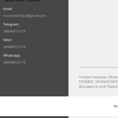
Сарни, Рівне, Україна
musicmelodiya@gmail.com
380666523119
380666523119
380666523119
Інтернет-магазин «Мело
FENDER, SENNHEISER, MA
Доставка по всій Україні