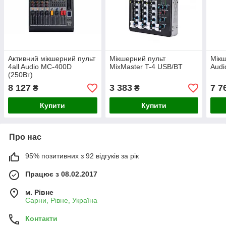
Активний мікшерний пульт
Мікшерний пульт
Мікш
4all Audio MC-400D
MixMaster T-4 USB/BT
Aud
(250Вт)
8 127
3 383
7 7
₴
₴
Купити
Купити
Про нас
95% позитивних з 92 відгуків за рік
Працює з 08.02.2017
м. Рівне
Сарни, Рівне, Україна
Контакти