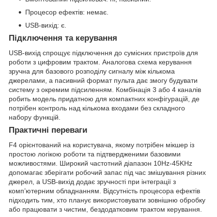
Процесор ефектів: немає.
USB-вихід: є.
Підключення та керування
USB-вихід спрощує підключення до сумісних пристроїв для
роботи з цифровим трактом. Аналогова схема керування
зручна для базового розподілу сигналу між кількома
джерелами, а пасивний формат пульта дає змогу будувати
систему з окремим підсиленням. Комбінація 3 або 4 каналів
робить модель придатною для компактних конфігурацій, де
потрібен контроль над кількома входами без складного
набору функцій.
Практичні переваги
F4 орієнтований на користувача, якому потрібен мікшер із
простою логікою роботи та підтвердженими базовими
можливостями. Широкий частотний діапазон 10Hz-45KHz
допомагає зберігати робочий запас під час змішування різних
джерел, а USB-вихід додає зручності при інтеграції з
комп’ютерним обладнанням. Відсутність процесора ефектів
підходить тим, хто планує використовувати зовнішню обробку
або працювати з чистим, бездодатковим трактом керування.