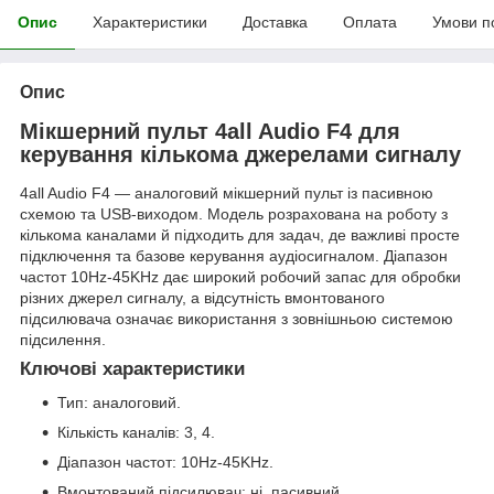
Опис
Характеристики
Доставка
Оплата
Умови п
Опис
Мікшерний пульт 4all Audio F4 для
керування кількома джерелами сигналу
4all Audio F4 — аналоговий мікшерний пульт із пасивною
схемою та USB-виходом. Модель розрахована на роботу з
кількома каналами й підходить для задач, де важливі просте
підключення та базове керування аудіосигналом. Діапазон
частот 10Hz-45KHz дає широкий робочий запас для обробки
різних джерел сигналу, а відсутність вмонтованого
підсилювача означає використання з зовнішньою системою
підсилення.
Ключові характеристики
Тип: аналоговий.
Кількість каналів: 3, 4.
Діапазон частот: 10Hz-45KHz.
Вмонтований підсилювач: ні, пасивний.