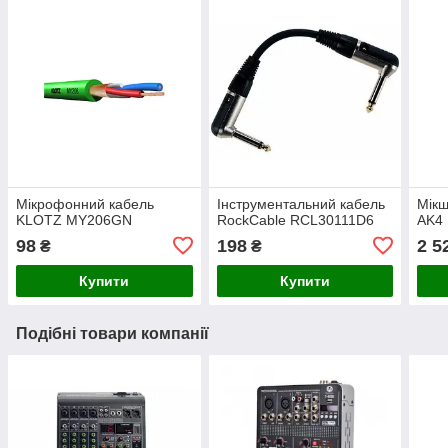
Мікрофонний кабель
Інструментальний кабель
Мікш
KLOTZ MY206GN
RockCable RCL30111D6
AK4
98
198
2 5
₴
₴
Купити
Купити
Подібні товари компанії