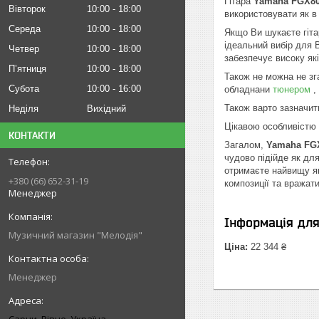
Гітара
Yamaha FGX8
Вівторок
10:00
18:00
використовувати як 
Середа
10:00
18:00
Якщо Ви шукаєте гіта
ідеальний вибір для 
Четвер
10:00
18:00
забезпечує високу як
Пʼятниця
10:00
18:00
Також не можна не зга
Субота
10:00
16:00
обладнани
тюнером
,
Також варто зазначи
Неділя
Вихідний
Цікавою особливістю г
КОНТАКТИ
Загалом,
Yamaha FG
чудово підійде як дл
отримаєте найвищу як
+380 (66) 652-31-19
композиції та вражат
Менеджер
Інформація дл
Музичний магазин "Мелодія"
Ціна:
22 344 ₴
Менеджер