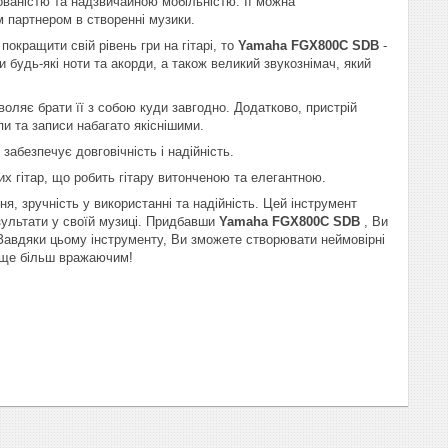
ованістю та надзвичайною мобільністю. Її можна
м партнером в створенні музики.
окращити свій рівень гри на гітарі, то
Yamaha FGX800C SDB
-
будь-які ноти та акорди, а також великий звукознімач, який
воляє брати її з собою куди завгодно. Додатково, пристрій
пи та записи набагато якіснішими.
 забезпечує довговічність і надійність.
их гітар, що робить гітару витонченою та елегантною.
ня, зручність у використанні та надійність. Цей інструмент
езультати у своїй музиці. Придбавши
Yamaha FGX800C SDB
, Ви
. Завдяки цьому інструменту, Ви зможете створювати неймовірні
т ще більш вражаючим!