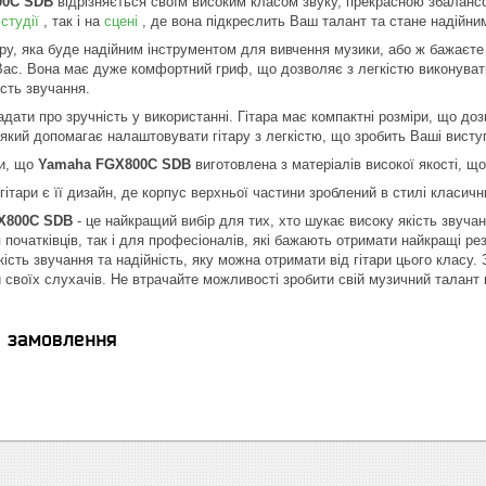
00C SDB
відрізняється своїм високим класом звуку, прекрасною збаланс
в
студії
, так і на
сцені
, де вона підкреслить Ваш талант та стане надійни
ру, яка буде надійним інструментом для вивчення музики, або ж бажаєте п
Вас. Вона має дуже комфортний гриф, що дозволяє з легкістю виконувати 
ість звучання.
дати про зручність у використанні. Гітара має компактні розміри, що доз
 який допомагає налаштовувати гітару з легкістю, що зробить Ваші висту
ти, що
Yamaha FGX800C SDB
виготовлена з матеріалів високої якості, що
ітари є її дизайн, де корпус верхньої частини зроблений в стилі класичн
X800C SDB
- це найкращий вибір для тих, хто шукає високу якість звучан
я початківців, так і для професіоналів, які бажають отримати найкращі р
ість звучання та надійність, яку можна отримати від гітари цього класу
и своїх слухачів. Не втрачайте можливості зробити свій музичний талан
я замовлення