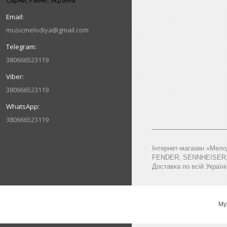
Сарни, Рівне, Україна
musicmelodiya@gmail.com
380666523119
380666523119
380666523119
Інтернет-магазин «Мело
FENDER, SENNHEISER, MA
Доставка по всій Україні