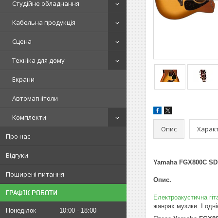
Студійне обладнання
Кабельна продукція
Сцена
Техніка для дому
Екрани
Автомагнітоли
Комплекти
Опис
Харак
Про нас
Відгуки
Yamaha FGX800C S
Поширені питання
Опис.
ГРАФІК РОБОТИ
Електроакустична гі
жанрах музики. І одн
Понеділок
10:00
18:00