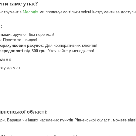
ити саме у нас?
інструментів
Мелодія
ми пропонуємо тільки якісні інструменти за доступн
:
инами
: зручно і без переплат!
а
: Просто та швидко!
озрахунковий рахунок
: Для корпоративних клієнтів!
передоплаті від 300 грн
: Уточнюйте у менеджера!
аїні:
ку до міст:
івненської області:
арн, Вараша чи інших населених пунктів Рівненської області, можете від