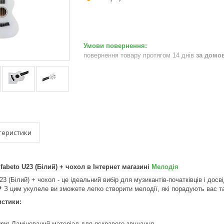
повернення товару протягом 14 днів
за домо
теристики
fabeto U23 (Білий) + чохол в Інтернет магазині
Мелодія
23 (Білий) + чохол - це ідеальний вибір для музикантів-початківців і досв
💖 З цим укулеле ви зможете легко створити мелодії, які порадують вас т
истики:
су:
Ламінований матеріал для яскравого звучання