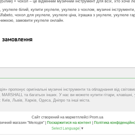
(Білий) + чохол – це відмінний музичний інструмент для всіх, хто хоче л
, укулеле білий, купити укулеле, укулеле з чохлом, музичні інструменти
lfabeto, чохол для укулеле, укулеле ціна, іграшка з укулеле, укулеле га
знижкою, замовити укулеле онлайн.
я замовлення
дія» пропонує оригінальні музичні інструменти та обладнання від сві
RSHALL та багатьох інших. У нас ви можете купити гітари, клавішні, уд
: Київ, Львів, Харків, Одеса, Дніпро та інші міста.
Сайт створений на маркетплейсі
Prom.ua
Музичний магазин "Мелодія" |
Поскаржитися на контент
|
Політика конфіденційно
Select Language
▼