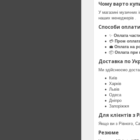
Чому варто куп
У магазині музичних 
наших менеджерів .
Способи оплати
✨
Оплата част
💳
Пром оплат
💼
Оплата на р
📦
Оплата при 
Доставка по Укр
Ми здійснюємо достав
Київ
Харків
Львів
Одеса
Дніпро
Запоріжжя
Для клієнтів з Р
Якщо ви з Рівного, С
Резюме