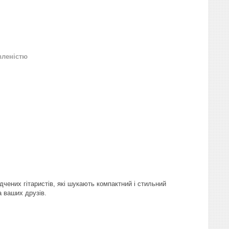
вленістю
ідчених гітаристів, які шукають компактний і стильний
а ваших друзів.