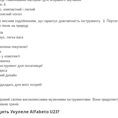
г:
4
, компактний і легкий
хисний чохол
я якісним оздобленням, що гарантує довговічність інструменту. 🎸 Портат
 пікнік на природі.
їв
ук, легка вага
волена покупкою!
в
 у комплекті
овачка
інструмент для початківця!
Одеса
ний дизайн
ідходить для моїх потреб!
 відомий своїми високоякісними музичними інструментами. Вони приділяю
івнів грачів.
дить Укулеле Alfabeto U23?