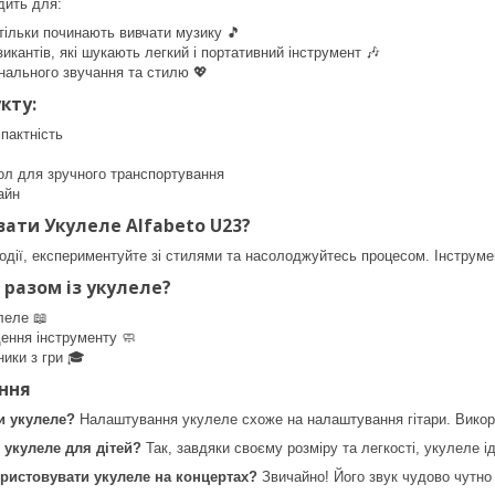
дить для:
і тільки починають вивчати музику 🎵
икантів, які шукають легкий і портативний інструмент 🎶
нального звучання та стилю 💖
кту:
мпактність
ол для зручного транспортування
айн
вати Укулеле Alfabeto U23?
одії, експериментуйте зі стилями та насолоджуйтесь процесом. Інструмент
разом із укулеле?
леле 📖
ення інструменту 🧼
ники з гри 🎓
ння
и укулеле?
Налаштування укулеле схоже на налаштування гітари. Викор
 укулеле для дітей?
Так, завдяки своєму розміру та легкості, укулеле і
ристовувати укулеле на концертах?
Звичайно! Його звук чудово чутно 