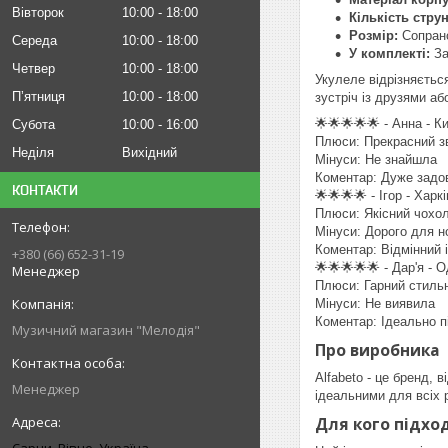
Вівторок
10:00
18:00
Кількість струн
Розмір:
Сопрано
Середа
10:00
18:00
У комплекті:
За
Четвер
10:00
18:00
Укулеле відрізняєтьс
Пʼятниця
10:00
18:00
зустріч із друзями або
🌟🌟🌟🌟🌟 - Анна - Ки
Субота
10:00
16:00
Плюси: Прекрасний зв
Неділя
Вихідний
Мінуси: Не знайшла
Коментар: Дуже задо
КОНТАКТИ
🌟🌟🌟🌟 - Ігор - Харкі
Плюси: Якісний чохол
Мінуси: Дорого для н
Коментар: Відмінний 
+380 (66) 652-31-19
🌟🌟🌟🌟🌟 - Дар'я - 
Менеджер
Плюси: Гарний стиль
Мінуси: Не виявила
Коментар: Ідеально п
Музичний магазин "Мелодія"
Про виробника
Alfabeto - це бренд,
Менеджер
ідеальними для всіх р
Для кого підхо