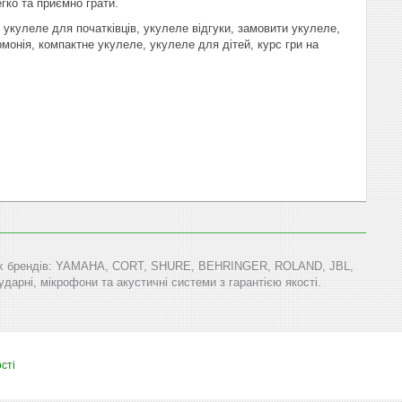
егко та приємно грати.
, укулеле для початківців, укулеле відгуки, замовити укулеле,
рмонія, компактне укулеле, укулеле для дітей, курс гри на
тових брендів: YAMAHA, CORT, SHURE, BEHRINGER, ROLAND, JBL,
арні, мікрофони та акустичні системи з гарантією якості.
сті