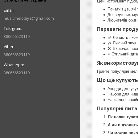
Сарни, Рівне, Україна
Цей інструмент підхо
Початківців, як
Досвідчених муз
musicmelodiya@gmail.com
Любителів оригі
Переваги проду
380666523119
🎻 Легкість і ко
🎶 Якісний звук
🎤 Включає чох
380666523119
⭐ Стильний диз
Як використову
Грайте популярні мел
380666523119
Що ще купують 
Акорди для уку
Набори для чищ
Навчальні посіб
Популярні пита
Як налаштуват
А чи підходить
Чи можна вико