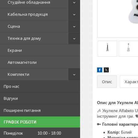
Студійне обладнання
Кабельна продукція
Сцена
Техніка для дому
Екрани
Автомагнітоли
Комплекти
Опис
Харак
Про нас
Відгуки
Опис для Укулеле Al
Поширені питання
🎶 Укулеле Alfabeto U
інструмент для гри. 
ГРАФІК РОБОТИ
🔑
Головні характер
Колір:
Білий
Понеділок
10:00
18:00
Матеріал корпу