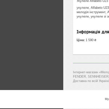
Укулеле Alfabeto U23 
укулеле, Alfabeto U23
мелодія інструмент, A
укулеле, укулеле зі 
Інформація дл
Ціна:
1 590 ₴
Інтернет-магазин «Мело
FENDER, SENNHEISER, MA
Доставка по всій Україні