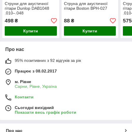
Струни для акустичної
Струна для акустичної
Стру
гітари Dunlop DAB1048
гітари Boston BPH-027
гіта
.010–.048
.010
498
88
575
₴
₴
Купити
Купити
Про нас
95% позитивних з 92 відгуків за рік
Працює з 08.02.2017
м. Рівне
Сарни, Рівне, Україна
Контакти
Сьогодні вихідний
Показати весь графік роботи
Про нас