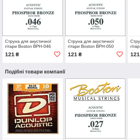
Струна для акустичної
Струна для акустичної
Стру
гітари Boston BPH-046
гітари Boston BPH-050
гіта
121
121
121
₴
₴
Подібні товари компанії