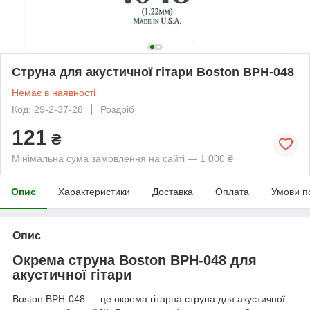
Струна для акустичної гітари Boston BPH-048
Немає в наявності
Код: 29-2-37-28
Роздріб
121
₴
Мінімальна сума замовлення на сайті — 1 000 ₴
Опис
Характеристики
Доставка
Оплата
Умови п
Опис
Окрема струна Boston BPH-048 для
акустичної гітари
Boston BPH-048 — це окрема гітарна струна для акустичної