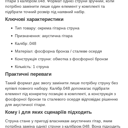
гітари з калібром.048. Формат однієї струни зручний, коли
потрібно замінити лише один елемент у комплекті та
підібрати точний розмір під наявний набір.
Ключові характеристики
Тип товару: окрема гітарна струна
Призначення: акустична гітара
Калібр:.048
Матеріал: фосфорна бронза / сталеве осердя
Конструкція струни: обмотка з фосфорної бронзи
Кількість: 1 струна
Практичні переваги
Такий формат дає змогу замінити лише потрібну струну без
купівлі повного набору. Калібр.048 допомагає підібрати
елемент під конкретну позицію в комплекті, а конструкція з
фосфорної бронзи та сталевого осердя відповідає рішенню
для акустичної гітари.
Кому і для яких сценаріїв підходить
Струна стане у пригоді власникам акустичних гітар, яким
потрібна заміна однієї струни з калібром.048. Вона підходить