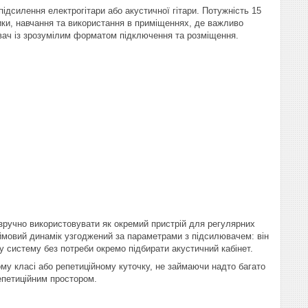
дсилення електрогітари або акустичної гітари. Потужність 15
ики, навчання та використання в приміщеннях, де важливо
ювач із зрозумілим форматом підключення та розміщення.
зручно використовувати як окремий пристрій для регулярних
юймовий динамік узгоджений за параметрами з підсилювачем: він
у систему без потреби окремо підбирати акустичний кабінет.
му класі або репетиційному куточку, не займаючи надто багато
епетиційним простором.