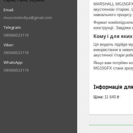
Сарни, Рівне, Україна
MARSHALL MG15GFX нал
акустичною гітарою. 
навчального процесу.
musicmelodiya@gmail.com
Формат комбопідсилюв
конструкції. Завдяки
380666523119
Кому і для яких
Ця модель підійде му
використання в невел
380666523119
акустичної гітари ро
Якщо вам потрібен к
MG15GFX стане зрозу
380666523119
Інформація дл
Ціна:
11 640 ₴