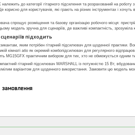
ежить до категорії гітарного підсилення та розрахований на роботу з
Це корисно для користувачів, які грають на різних інструментах і хочут
ача спрощує розміщення та базову організацію робочого місця: пристрі
 цьому модель зручна для сценаріїв, де важливі компактність, зрозуміла 
 сценаріїв підходить
зикантам, яким потрібен гітарний підсилювач для щоденної практики. Во
икій кімнаті або як окремий комбопідсилювач для регулярного відпрацюва
бить MG15GFX практичним вибором для тих, хто не обмежується одним т
омпактний гітарний підсилювач MARSHALL із потужністю 15 Вт, вбудова
мілим варіантом для щоденного використання. Замовити цю модель мож
я замовлення