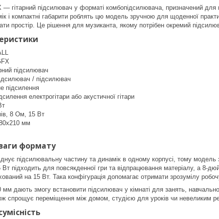
 — гітарний підсилювач у форматі комбопідсилювача, призначений для пі
ік і компактні габарити роблять цю модель зручною для щоденної практ
ати простір. Це рішення для музиканта, якому потрібен окремий підсил
теристики
ALL
GFX
арний підсилювач
ідсилювач / підсилювач
не підсилення
дсилення електрогітари або акустичної гітари
Вт
ів, 8 Ом, 15 Вт
380x210 мм
ваги формату
нує підсилювальну частину та динамік в одному корпусі, тому модель 
5 Вт підходить для повсякденної гри та відпрацювання матеріалу, а 8-д
ахований на 15 Вт. Така конфігурація допомагає отримати зрозумілу робоч
 мм дають змогу встановити підсилювач у кімнаті для занять, навчально
акож спрощує переміщення між домом, студією для уроків чи невеликим р
сумісність