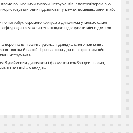
 двома поширеними типами інструментів: електрогітарою або
ь використовувати один підсилювач у межах домашніх занять або
й не потребує окремого корпуса з динаміком у межах самої
конфігурація та можливість швидко підготувати місце для гри.
на доречна для занять удома, індивідуального навчання,
ння техніки й партій. Призначення для електрогітари або
ипом інструмента.
ним 8-дюймовим динаміком і форматом комбопідсилювача,
на в магазині «Мелодія».