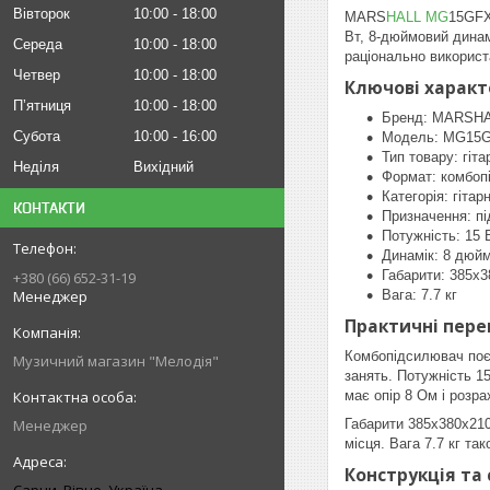
Вівторок
10:00
18:00
MARS
HALL MG
15GFX
Вт, 8-дюймовий динам
Середа
10:00
18:00
раціонально використ
Четвер
10:00
18:00
Ключові харак
Пʼятниця
10:00
18:00
Бренд: MARSH
Субота
10:00
16:00
Модель: MG15
Тип товару: гіт
Неділя
Вихідний
Формат: комбоп
Категорія: гітар
КОНТАКТИ
Призначення: пі
Потужність: 15 
Динамік: 8 дюйм
Габарити: 385x
+380 (66) 652-31-19
Менеджер
Вага: 7.7 кг
Практичні пере
Комбопідсилювач поєд
Музичний магазин "Мелодія"
занять. Потужність 1
має опір 8 Ом і розр
Менеджер
Габарити 385x380x210
місця. Вага 7.7 кг т
Конструкція та 