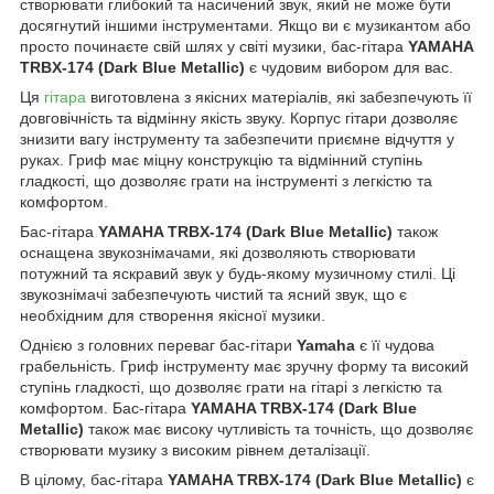
створювати глибокий та насичений звук, який не може бути
досягнутий іншими інструментами. Якщо ви є музикантом або
просто починаєте свій шлях у світі музики, бас-гітара
YAMAHA
TRBX-174 (Dark Blue Metallic)
є чудовим вибором для вас.
Ця
гітара
виготовлена з якісних матеріалів, які забезпечують її
довговічність та відмінну якість звуку. Корпус гітари дозволяє
знизити вагу інструменту та забезпечити приємне відчуття у
руках. Гриф має міцну конструкцію та відмінний ступінь
гладкості, що дозволяє грати на інструменті з легкістю та
комфортом.
Бас-гітара
YAMAHA TRBX-174 (Dark Blue Metallic)
також
оснащена звукознімачами, які дозволяють створювати
потужний та яскравий звук у будь-якому музичному стилі. Ці
звукознімачі забезпечують чистий та ясний звук, що є
необхідним для створення якісної музики.
Однією з головних переваг бас-гітари
Yamaha
є її чудова
грабельність. Гриф інструменту має зручну форму та високий
ступінь гладкості, що дозволяє грати на гітарі з легкістю та
комфортом. Бас-гітара
YAMAHA TRBX-174 (Dark Blue
Metallic)
також має високу чутливість та точність, що дозволяє
створювати музику з високим рівнем деталізації.
В цілому, бас-гітара
YAMAHA TRBX-174 (Dark Blue Metallic)
є