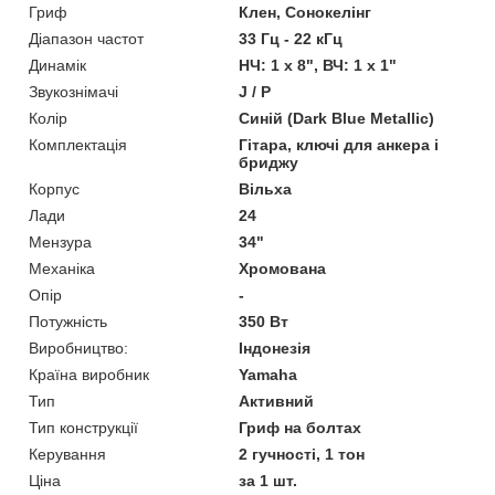
Гриф
Клен, Сонокелінг
Діапазон частот
33 Гц - 22 кГц
Динамік
НЧ: 1 х 8", ВЧ: 1 х 1"
Звукознімачі
J / P
Колір
Синій (Dark Blue Metallic)
Комплектація
Гітара, ключі для анкера і
бриджу
Корпус
Вільха
Лади
24
Мензура
34"
Механіка
Хромована
Опір
-
Потужність
350 Вт
Виробництво:
Індонезія
Країна виробник
Yamaha
Тип
Активний
Тип конструкції
Гриф на болтах
Керування
2 гучності, 1 тон
Ціна
за 1 шт.