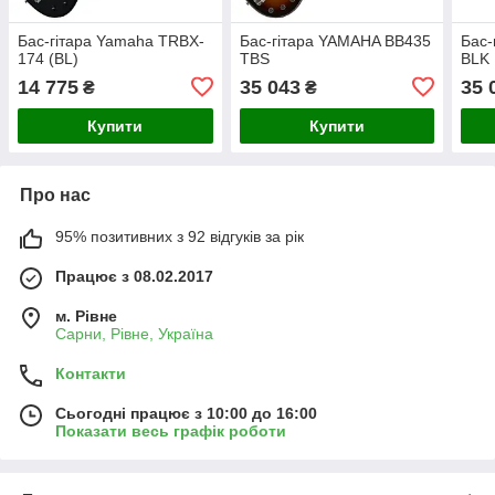
Бас-гітара Yamaha TRBX-
Бас-гітара YAMAHA BB435
Бас-
174 (BL)
TBS
BLK
14 775
35 043
35 
₴
₴
Купити
Купити
Про нас
95% позитивних з 92 відгуків за рік
Працює з 08.02.2017
м. Рівне
Сарни, Рівне, Україна
Контакти
Сьогодні працює з 10:00 до 16:00
Показати весь графік роботи