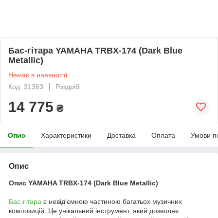
Бас-гітара YAMAHA TRBX-174 (Dark Blue
Metallic)
Немає в наявності
Код: 31363
Роздріб
14 775
₴
Опис
Характеристики
Доставка
Оплата
Умови п
Опис
Опис
YAMAHA TRBX-174 (Dark Blue Metallic)
Бас-гітара
є невід'ємною частиною багатьох музичних
композицій. Це унікальний інструмент, який дозволяє