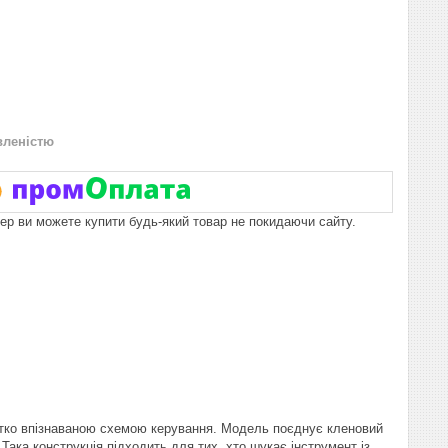
вленістю
пер ви можете купити будь-який товар не покидаючи сайту.
чітко впізнаваною схемою керування. Модель поєднує кленовий
Така конструкція підходить для тих, хто шукає інструмент із