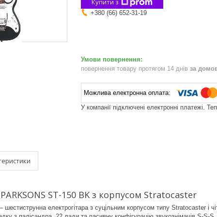
Купити з
+380 (66) 652-31-19
повернення товару протягом 14 днів
за домо
У компанії підключені електронні платежі. Те
теристики
 PARKSONS ST-150 BK з корпусом Stratocaster
 шестиструнна електрогітара з суцільним корпусом типу Stratocaster і 
дку з палісандра, 22 лади та пасивну конфігурацію звукознімачів S-S-S. 