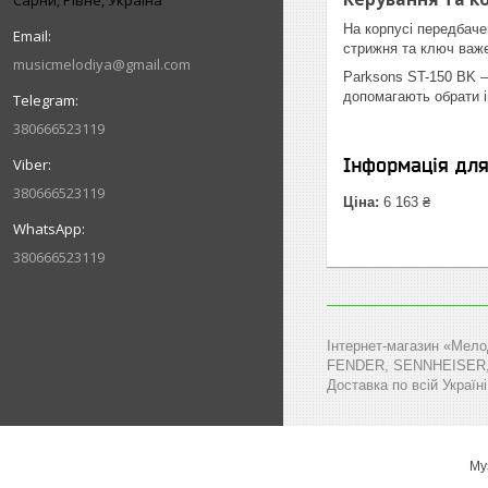
Сарни, Рівне, Україна
На корпусі передбачен
стрижня та ключ важе
musicmelodiya@gmail.com
Parksons ST-150 BK —
допомагають обрати і
380666523119
Інформація дл
380666523119
Ціна:
6 163 ₴
380666523119
Інтернет-магазин «Мело
FENDER, SENNHEISER, MA
Доставка по всій Україні