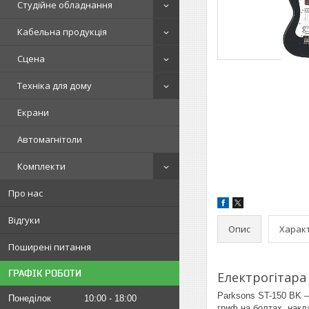
Студійне обладнання
Кабельна продукція
Сцена
Техніка для дому
Екрани
Автомагнітоли
Комплекти
Про нас
Відгуки
Опис
Харак
Поширені питання
ГРАФІК РОБОТИ
Електрогітара
Parksons ST-150 BK —
Понеділок
10:00
18:00
гриф на болтах, накла