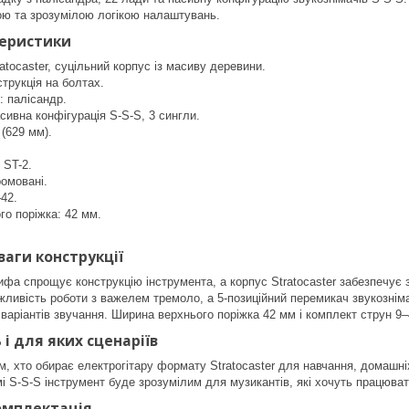
ою та зрозумілою логікою налаштувань.
теристики
ratocaster, суцільний корпус із масиву деревини.
струкція на болтах.
: палісандр.
асивна конфігурація S-S-S, 3 сингли.
 (629 мм).
 ST-2.
ромовані.
–42.
о поріжка: 42 мм.
ваги конструкції
ифа спрощує конструкцію інструмента, а корпус Stratocaster забезпечує
ливість роботи з важелем тремоло, а 5-позиційний перемикач звукознімач
 варіантів звучання. Ширина верхнього поріжка 42 мм і комплект струн 9–
і для яких сценаріїв
, хто обирає електрогітару формату Stratocaster для навчання, домашніх
мі S-S-S інструмент буде зрозумілим для музикантів, які хочуть працюва
омплектація