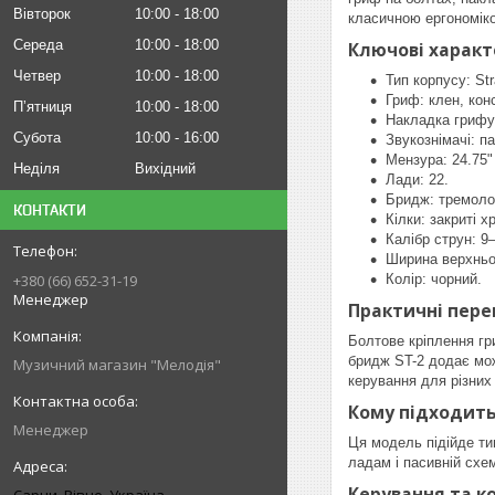
Вівторок
10:00
18:00
класичною ергономік
Середа
10:00
18:00
Ключові харак
Четвер
10:00
18:00
Тип корпусу: St
Гриф: клен, кон
Пʼятниця
10:00
18:00
Накладка грифу
Субота
10:00
16:00
Звукознімачі: п
Мензура: 24.75"
Неділя
Вихідний
Лади: 22.
Бридж: тремоло
КОНТАКТИ
Кілки: закриті х
Калібр струн: 9
Ширина верхньог
Колір: чорний.
+380 (66) 652-31-19
Менеджер
Практичні пере
Болтове кріплення гр
бридж ST-2 додає мож
Музичний магазин "Мелодія"
керування для різних
Кому підходить 
Менеджер
Ця модель підійде тим
ладам і пасивній схе
Керування та к