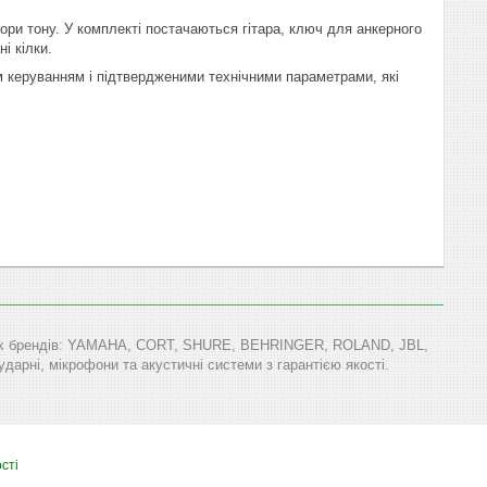
тори тону. У комплекті постачаються гітара, ключ для анкерного
і кілки.
им керуванням і підтвердженими технічними параметрами, які
тових брендів: YAMAHA, CORT, SHURE, BEHRINGER, ROLAND, JBL,
арні, мікрофони та акустичні системи з гарантією якості.
сті