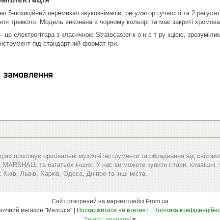
о 5-позиційний перемикач звукознімачів, регулятор гучності та 2 регуля
ля тремоло. Модель виконана в чорному кольорі та має закриті хромован
 це електрогітара з класичною Stratocaster-к o н c т py кцією, зрозуміл
нструмент під стандартний формат гри.
я замовлення
дія» пропонує оригінальні музичні інструменти та обладнання від сві
RSHALL та багатьох інших. У нас ви можете купити гітари, клавішні, уд
: Київ, Львів, Харків, Одеса, Дніпро та інші міста.
Сайт створений на маркетплейсі
Prom.ua
Музичний магазин "Мелодія" |
Поскаржитися на контент
|
Політика конфіденційно
Select Language
▼