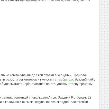
 звичне компонування для гри стоячи або сидячи. Тремоло-
ів разом із регуляторами гучності та
тембру дає
базовий набір
42 допомагають орієнтуватися на стандартну гітарну практику.
 занять, репетицій і повсякденної гри. Завдяки 6 струнам, 22
ти з класичною схемою керування без складної електроніки.