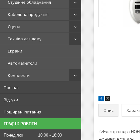
Студійне обладнання
Кабельна продукція
Сцена
Техніка для дому
Екрани
Автомагнітоли
Комплекти
Про нас
Відгуки
Опис
Харак
Поширені питання
ГРАФІК РОБОТИ
2>Електрогітара HOH
Понеділок
10:00
18:00
HOHNER EGS WH — це 