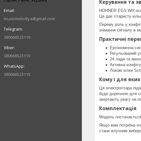
Сарни, Рівне, Україна
Керування та з
HOHNER EGS WH оснащ
Це дає гітаристу кіль
musicmelodiya@gmail.com
Окрему роль у конфіг
знімання сигналу в м
380666523119
Практичні пере
Ергономічна сис
Регульований уп
380666523119
24 лади та менз
Активна конфігу
Локові кілки Sc
380666523119
Кому і для яких
Ця електрогітара під
буде доречною для сц
звертають увагу на п
Комплектація
Модель постачається
Якщо вам потрібна е
стане влучним виборо