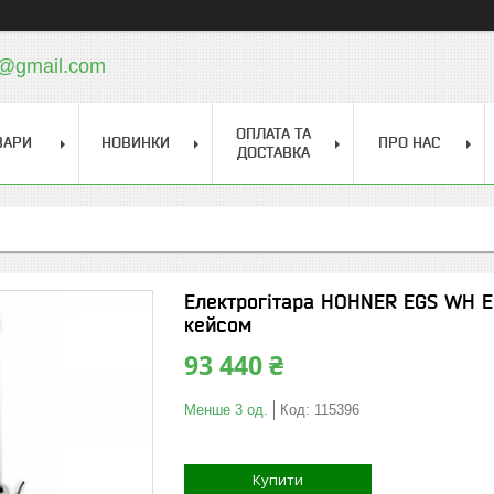
a@gmail.com
ОПЛАТА ТА
ВАРИ
НОВИНКИ
ПРО НАС
ДОСТАВКА
Електрогітара HOHNER EGS WH Er
кейсом
93 440 ₴
Менше 3 од.
Код:
115396
Купити