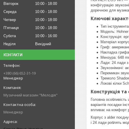
Вівторок
10:00
18:00
конфігурацію звукозн
доречною для музикант
Середа
10:00
18:00
Ключові харак
Четвер
10:00
18:00
Тип інструмента
Пʼятниця
10:00
18:00
Модель: Hohne
Субота
10:00
16:00
Конструкція: ер
Матеріал корпус
Неділя
Вихідний
Гриф: американ
Накладка грифа
КОНТАКТИ
Мензура: 648 
Лади: 24 лади з
Звукознімачі: 
+380 (66) 652-31-19
Перемикач звуко
Менеджер
Тремоло Shadow
Локові кілки Sch
Конструкція та
Музичний магазин "Мелодія"
Головна особливість 
варіантів посадки інс
впливає на комфорт ру
Менеджер
Корпус з alder поєдн
і 24 лади роблять мо