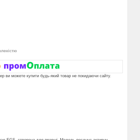
вленістю
пер ви можете купити будь-який товар не покидаючи сайту.
ією EGS, створена для правші. Модель поєднує активну