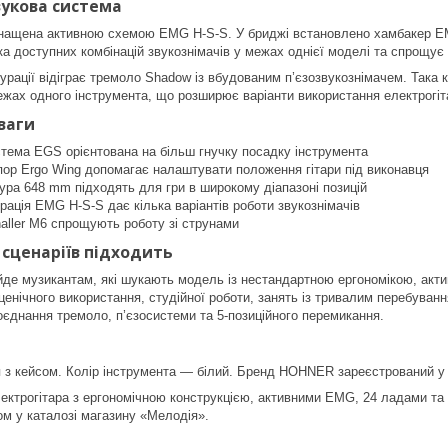
вукова система
ена активною схемою EMG H-S-S. У бриджі встановлено хамбакер EMG 8
ка доступних комбінацій звукознімачів у межах однієї моделі та спрощує 
урації відіграє тремоло Shadow із вбудованим п’єзозвукознімачем. Така
ежах одного інструмента, що розширює варіанти використання електрогіта
ваги
тема EGS орієнтована на більш гнучку посадку інструмента
ор Ergo Wing допомагає налаштувати положення гітари під виконавця
ура 648 mm підходять для гри в широкому діапазоні позицій
рація EMG H-S-S дає кілька варіантів роботи звукознімачів
haller M6 спрощують роботу зі струнами
 сценаріїв підходить
ійде музикантам, які шукають модель із нестандартною ергономікою, ак
енічного використання, студійної роботи, занять із тривалим перебуванн
оєднання тремоло, п’єзосистеми та 5-позиційного перемикання.
 з кейсом. Колір інструмента — білий. Бренд HOHNER зареєстрований у
лектрогітара з ергономічною конструкцією, активними EMG, 24 ладами 
м у каталозі магазину «Мелодія».