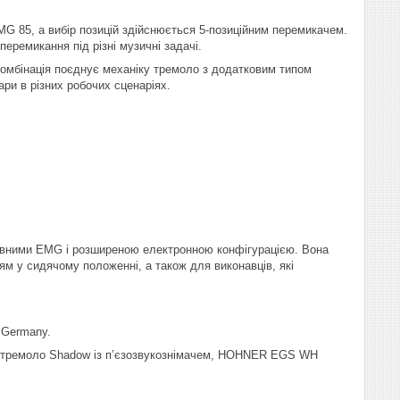
5, а вибір позицій здійснюється 5-позиційним перемикачем.
перемикання під різні музичні задачі.
 комбінація поєднує механіку тремоло з додатковим типом
ри в різних робочих сценаріях.
тивними EMG і розширеною електронною конфігурацією. Вона
ям у сидячому положенні, а також для виконавців, які
 Germany.
та тремоло Shadow із п’єзозвукознімачем, HOHNER EGS WH