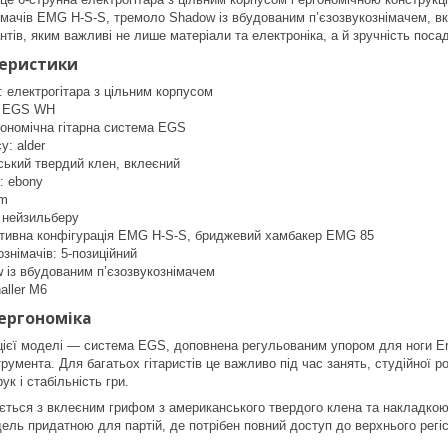
імачів EMG H-S-S, тремоло Shadow із вбудованим п’єзозвукознімачем, вк
ів, яким важливі не лише матеріали та електроніка, а й зручність посад
теристики
: електрогітара з цільним корпусом
r EGS WH
гономічна гітарна система EGS
у: alder
ський твердий клен, вклеєний
: ebony
mm
 нейзильберу
активна конфігурація EMG H-S-S, бриджевий хамбакер EMG 85
знімачів: 5-позиційний
 із вбудованим п’єзозвукознімачем
aller M6
 ергономіка
цієї моделі — система EGS, доповнена регульованим упором для ноги Erg
трумента. Для багатьох гітаристів це важливо під час занять, студійної 
к і стабільність гри.
ується з вклеєним грифом з американського твердого клена та накладкою 
дель придатною для партій, де потрібен повний доступ до верхнього регіс