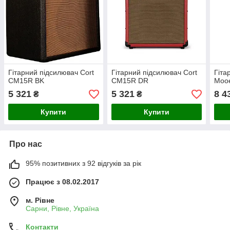
Гітарний підсилювач Cort
Гітарний підсилювач Cort
Гіта
CM15R BK
CM15R DR
Mooe
5 321
5 321
8 4
₴
₴
Купити
Купити
Про нас
95% позитивних з 92 відгуків за рік
Працює з 08.02.2017
м. Рівне
Сарни, Рівне, Україна
Контакти