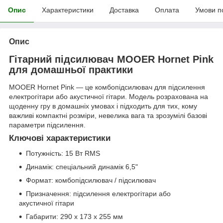
Опис
Характеристики
Доставка
Оплата
Умови п
Опис
Гітарний підсилювач MOOER Hornet Pink
для домашньої практики
MOOER Hornet Pink — це комбопідсилювач для підсилення
електрогітари або акустичної гітари. Модель розрахована на
щоденну гру в домашніх умовах і підходить для тих, кому
важливі компактні розміри, невелика вага та зрозумілі базові
параметри підсилення.
Ключові характеристики
Потужність: 15 Вт RMS
Динамік: спеціальний динамік 6,5"
Формат: комбопідсилювач / підсилювач
Призначення: підсилення електрогітари або
акустичної гітари
Габарити: 290 x 173 x 255 мм