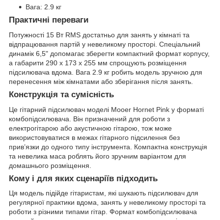
Вага: 2.9 кг
Практичні переваги
Потужності 15 Вт RMS достатньо для занять у кімнаті та
відпрацювання партій у невеликому просторі. Спеціальний
динамік 6,5" допомагає зберегти компактний формат корпусу,
а габарити 290 x 173 x 255 мм спрощують розміщення
підсилювача вдома. Вага 2.9 кг робить модель зручною для
перенесення між кімнатами або зберігання після занять.
Конструкція та сумісність
Це гітарний підсилювач моделі Mooer Hornet Pink у форматі
комбопідсилювача. Він призначений для роботи з
електрогітарою або акустичною гітарою, тож може
використовуватися в межах гітарного підсилення без
прив’язки до одного типу інструмента. Компактна конструкція
та невелика маса роблять його зручним варіантом для
домашнього розміщення.
Кому і для яких сценаріїв підходить
Ця модель підійде гітаристам, які шукають підсилювач для
регулярної практики вдома, занять у невеликому просторі та
роботи з різними типами гітар. Формат комбопідсилювача