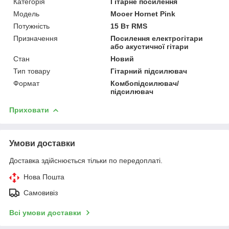
Категорія
Гітарне посилення
Мoдель
Mooer Hornet Pink
Потужність
15 Вт RMS
Призначення
Посилення електрогітари
або акустичної гітари
Стан
Новий
Тип товару
Гітарний підсилювач
Формат
Комбопідсилювач/
підсилювач
Приховати
Умови доставки
Доставка здійснюється тільки по передоплаті.
Нова Пошта
Самовивіз
Всі умови доставки