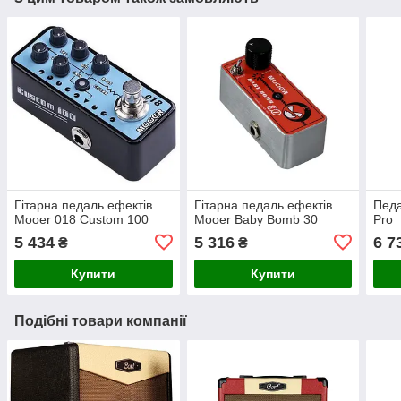
Гітарна педаль ефектів
Гітарна педаль ефектів
Педа
Mooer 018 Custom 100
Mooer Baby Bomb 30
Pro
5 434
5 316
6 7
₴
₴
Купити
Купити
Подібні товари компанії