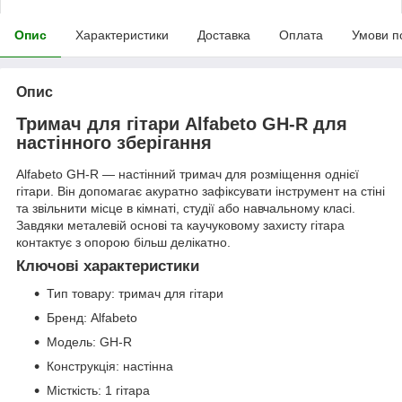
Опис
Характеристики
Доставка
Оплата
Умови п
Опис
Тримач для гітари Alfabeto GH-R для
настінного зберігання
Alfabeto GH-R — настінний тримач для розміщення однієї
гітари. Він допомагає акуратно зафіксувати інструмент на стіні
та звільнити місце в кімнаті, студії або навчальному класі.
Завдяки металевій основі та каучуковому захисту гітара
контактує з опорою більш делікатно.
Ключові характеристики
Тип товару: тримач для гітари
Бренд: Alfabeto
Модель: GH-R
Конструкція: настінна
Місткість: 1 гітара