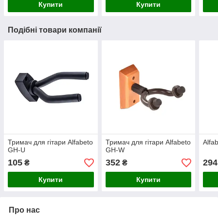
Купити
Купити
Подібні товари компанії
Тримач для гітари Alfabeto
Тримач для гітари Alfabeto
Alfa
GH-U
GH-W
105
352
294
₴
₴
Купити
Купити
Про нас