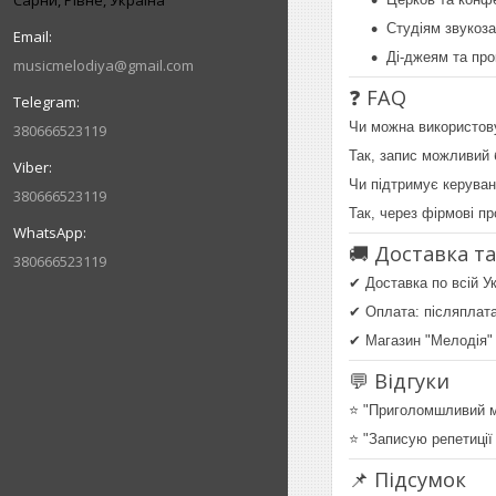
Сарни, Рівне, Україна
Студіям звукоза
Ді-джеям та про
musicmelodiya@gmail.com
❓ FAQ
Чи можна використов
380666523119
Так, запис можливий 
Чи підтримує керува
380666523119
Так, через фірмові пр
🚚 Доставка т
380666523119
✔ Доставка по всій Ук
✔ Оплата: післяплата
✔ Магазин "Мелодія" (
💬 Відгуки
⭐ "Приголомшливий мі
⭐ "Записую репетиції
📌 Підсумок