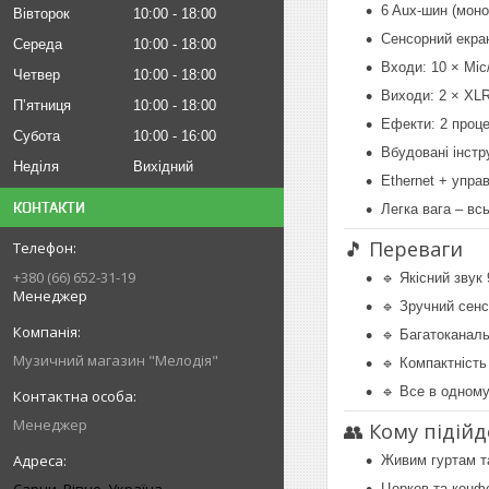
6 Aux-шин (моно
Вівторок
10:00
18:00
Сенсорний екра
Середа
10:00
18:00
Входи: 10 × Mic
Четвер
10:00
18:00
Виходи: 2 × XLR
Пʼятниця
10:00
18:00
Ефекти: 2 проце
Субота
10:00
16:00
Вбудовані інстр
Неділя
Вихідний
Ethernet + упра
КОНТАКТИ
Легка вага – вс
🎵 Переваги
+380 (66) 652-31-19
🔹 Якісний звук
Менеджер
🔹 Зручний сенс
🔹 Багатоканаль
Музичний магазин "Мелодія"
🔹 Компактність
🔹 Все в одному
Менеджер
👥 Кому підійд
Живим гуртам та
Церков та конфе