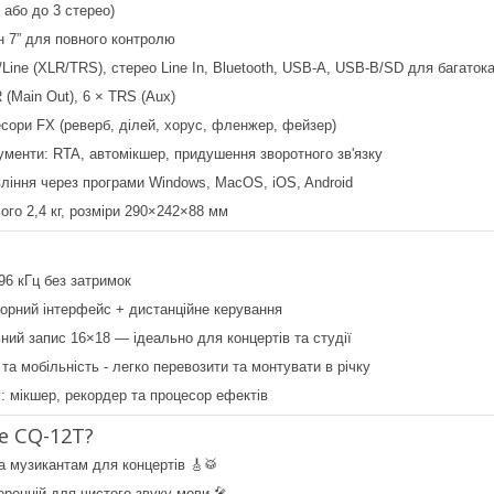
 або до 3 стерео)
н 7” для повного контролю
/Line (XLR/TRS), стерео Line In, Bluetooth, USB-A, USB-B/SD для багаток
 (Main Out), 6 × TRS (Aux)
сори FX (реверб, ділей, хорус, фленжер, фейзер)
ументи: RTA, автомікшер, придушення зворотного зв'язку
вління через програми Windows, MacOS, iOS, Android
ього 2,4 кг, розміри 290×242×88 мм
 96 кГц без затримок
орний інтерфейс + дистанційне керування
ний запис 16×18 — ідеально для концертів та студії
 та мобільність - легко перевозити та монтувати в річку
: мікшер, рекордер та процесор ефектів
е CQ-12T?
 музикантам для концертів 🎸🥁
ренцій для чистого звуку мови 🎤