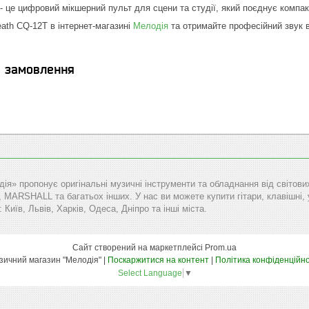
 - це цифровий мікшерний пульт для сцени та студії, який поєднує компа
eath CQ-12T в інтернет-магазині
Мелодія
та отримайте професійний звук в
я замовлення
дія» пропонує оригінальні музичні інструменти та обладнання від сві
RSHALL та багатьох інших. У нас ви можете купити гітари, клавішні, уд
: Київ, Львів, Харків, Одеса, Дніпро та інші міста.
Сайт створений на маркетплейсі
Prom.ua
Музичний магазин "Мелодія" |
Поскаржитися на контент
|
Політика конфіденційно
Select Language
▼