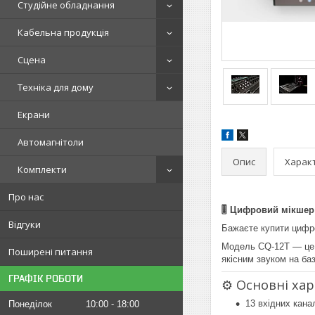
Студійне обладнання
Кабельна продукція
Сцена
Техніка для дому
Екрани
Автомагнітоли
Опис
Харак
Комплекти
Про нас
🎚 Цифровий мікшер 
Відгуки
Бажаєте купити цифро
Модель CQ-12T — це і
Поширені питання
якісним звуком на ба
ГРАФІК РОБОТИ
⚙ Основні хар
13 вхідних кана
Понеділок
10:00
18:00