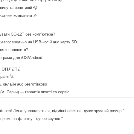
пису та репетицій 🎧
катним компаніям 🎶
увати CQ-12T без комп'ютера?
безпосередньо на USB-носій або карту SD.
ння з планшета?
ограми для iOS/Android.
а оплата
раїні 🚀
, онлайн або безготівково
м. Сарни) — гарантія якості та сервіс
кшер! Легко управляється, відмінні ефекти і дуже зручний розмір."
 прямо на флешку - супер зручно."