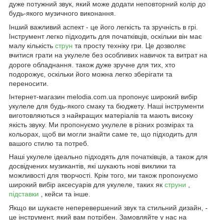
дуже потужний звук, який може додати неповторний колір до
будь-якого музичного виконання.
Інший важливий аспект
- це його легкість та зручність в грі.
Інструмент легко підходить для початківців, оскільки він має
малу кількість
струн
та просту техніку гри. Це дозволяє
вчитися грати на укулеле без особливих навичок та витрат на
дороге обладнання.
також дуже зручне для тих, хто
подорожує, оскільки його можна легко зберігати та
переносити.
Інтернет-магазин melodia.com.ua пропонує широкий вибір
укулеле для будь-якого смаку та бюджету. Наші інструменти
виготовляються з найкращих матеріалів та мають високу
якість звуку. Ми пропонуємо укулеле в різних розмірах та
кольорах, щоб ви могли знайти саме те, що підходить для
вашого стилю та потреб.
Наші укулеле ідеально підходять для початківців, а також для
досвідчених музикантів, які шукають нові виклики та
можливості для творчості. Крім того, ми також пропонуємо
широкий вибір аксесуарів для укулеле, таких як
струни
,
підставки
, кейси та інше.
Якщо ви шукаєте неперевершений звук та стильний дизайн,
-
це інструмент, який вам потрібен. Замовляйте у нас на