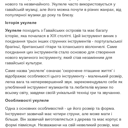
нового та незвичайного. Укулеле
часто використовується у
гавайській музиці, але його можна почути в різних жанрах, від
популярної музики до року та блюзу.
Історія укулеле
Укулеле
походить з Гавайських островів та має багату
історію, яка почалася в XIX столітті. Цей інструмент виник з
поєднання трьох інших струнних інструментів - португальської
брагіньї, британської гітари та іспанського віолончелі. Саме
поєднання цих інструментів стало основою для створення
нового музичного інструменту, який став незамінним для
гавайської культури.
Саме назва 'уколеле' означає 'скорочене пташине життя' і
відображає особливості цього інструменту - маленький розмір,
легка вага та неперевершений звук.
зарекомендувало себе як
улюблений інструмент музикантів та любителів музики по
всьому світу, завдяки своїй унікальній техніці гри та звучанню.
Особливості укулеле
Одна з основних особливостей
- це його розмір та форма.
Інструмент зазвичай має чотири струни, але може мати і
більше. Він зазвичай виготовляється з дерева та має корпус в
формі півмісяця. Незважаючи на свій невеликий розмір,
має