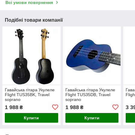
Всі умови повернення
Подібні товари компанії
Гавайська гітара Укулеле
Гавайська гітара Укулеле
Гава
Flight TUS35BK, Travel
Flight TUS35DB, Travel
Flig
soprano
soprano
1 988
1 988
3 3
₴
₴
Купити
Купити