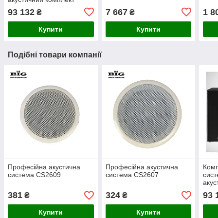
SOUNDLIGHT SET215A,
93 132
7 667
1 8
₴
₴
2800 Вт
Купити
Купити
Подібні товари компанії
Професійна акустична
Професійна акустична
Комп
система CS2609
система CS2607
сист
акус
SOU
381
324
93 
₴
₴
2800
Купити
Купити