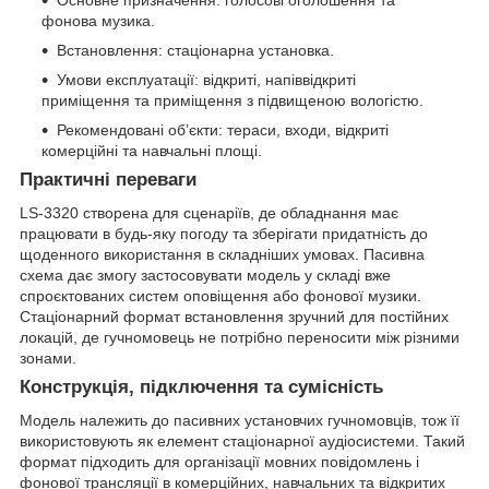
Основне призначення: голосові оголошення та
фонова музика.
Встановлення: стаціонарна установка.
Умови експлуатації: відкриті, напіввідкриті
приміщення та приміщення з підвищеною вологістю.
Рекомендовані об’єкти: тераси, входи, відкриті
комерційні та навчальні площі.
Практичні переваги
LS-3320 створена для сценаріїв, де обладнання має
працювати в будь-яку погоду та зберігати придатність до
щоденного використання в складніших умовах. Пасивна
схема дає змогу застосовувати модель у складі вже
спроєктованих систем оповіщення або фонової музики.
Стаціонарний формат встановлення зручний для постійних
локацій, де гучномовець не потрібно переносити між різними
зонами.
Конструкція, підключення та сумісність
Модель належить до пасивних установчих гучномовців, тож її
використовують як елемент стаціонарної аудіосистеми. Такий
формат підходить для організації мовних повідомлень і
фонової трансляції в комерційних, навчальних та відкритих