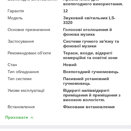
всепогодного використання.
Гарантія
12
Мoдель
Звуковий світильник LS-
3320
Основне призначення
Голосові оголошення й
фонова музика
Застосування
Системи гучного зв'язку та
фонової музики
Рекомендовані об'єкти
Тераси, входи, відкриті
комерційні та освітні зони
Стан
Новий
Тип обладнання
Всепогодний гучномовець
Тип системи
Пасивний установний
гучномовець
Умови експлуатації
Відкриті напіввідкриті
приміщення й приміщення з
високою вологістю.
Встановлення
Фіксоване встановлення
Приховати