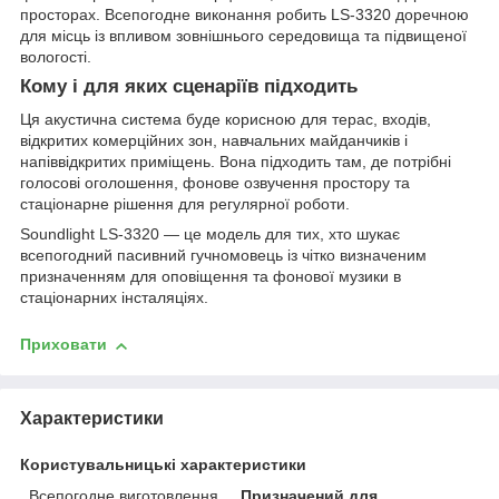
просторах. Всепогодне виконання робить LS-3320 доречною
для місць із впливом зовнішнього середовища та підвищеної
вологості.
Кому і для яких сценаріїв підходить
Ця акустична система буде корисною для терас, входів,
відкритих комерційних зон, навчальних майданчиків і
напіввідкритих приміщень. Вона підходить там, де потрібні
голосові оголошення, фонове озвучення простору та
стаціонарне рішення для регулярної роботи.
Soundlight LS-3320 — це модель для тих, хто шукає
всепогодний пасивний гучномовець із чітко визначеним
призначенням для оповіщення та фонової музики в
стаціонарних інсталяціях.
Приховати
Характеристики
Користувальницькі характеристики
Всепогодне виготовлення
Призначений для