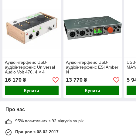
Аудіоінтерфейс USB-
Аудіоінтерфейс USB-
USB-
аудіоінтерфейс Universal
аудіоінтерфейс ESI Amber
MAY
Audio Volt 476, 4 × 4
i4
16 170
13 770
5 9
₴
₴
Купити
Купити
Про нас
95% позитивних з 92 відгуків за рік
Працює з 08.02.2017