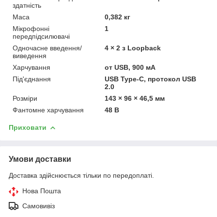
здатність
Маса
0,382 кг
Мікрофонні
1
передпідсилювачі
Одночасне введення/
4 × 2 з Loopback
виведення
Харчування
от USB, 900 мА
Під'єднання
USB Type-C, протокол USB
2.0
Розміри
143 × 96 × 46,5 мм
Фантомне харчування
48 В
Приховати
Умови доставки
Доставка здійснюється тільки по передоплаті.
Нова Пошта
Самовивіз