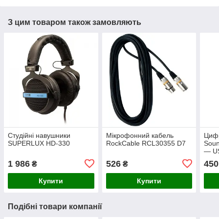
З цим товаром також замовляють
Студійні навушники
Мікрофонний кабель
Циф
SUPERLUX HD-330
RockCable RCL30355 D7
Soun
— US
1 986
526
450
₴
₴
Купити
Купити
Подібні товари компанії