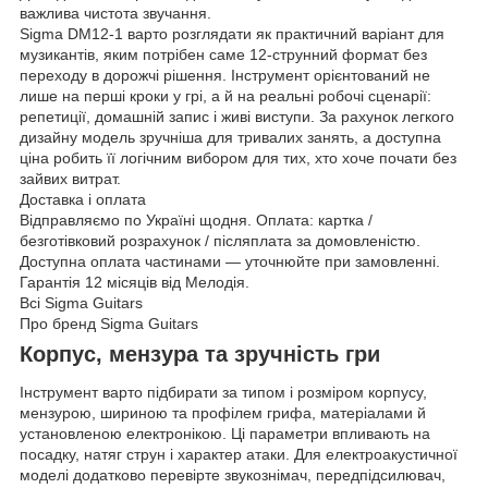
важлива чистота звучання.
Sigma DM12-1 варто розглядати як практичний варіант для
музикантів, яким потрібен саме 12-струнний формат без
переходу в дорожчі рішення. Інструмент орієнтований не
лише на перші кроки у грі, а й на реальні робочі сценарії:
репетиції, домашній запис і живі виступи. За рахунок легкого
дизайну модель зручніша для тривалих занять, а доступна
ціна робить її логічним вибором для тих, хто хоче почати без
зайвих витрат.
Доставка і оплата
Відправляємо по Україні щодня. Оплата: картка /
безготівковий розрахунок / післяплата за домовленістю.
Доступна оплата частинами — уточнюйте при замовленні.
Гарантія 12 місяців від Мелодія.
Всі Sigma Guitars
Про бренд Sigma Guitars
Корпус, мензура та зручність гри
Інструмент варто підбирати за типом і розміром корпусу,
мензурою, шириною та профілем грифа, матеріалами й
установленою електронікою. Ці параметри впливають на
посадку, натяг струн і характер атаки. Для електроакустичної
моделі додатково перевірте звукознімач, передпідсилювач,