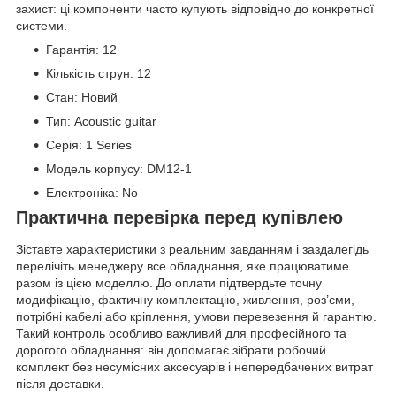
захист: ці компоненти часто купують відповідно до конкретної
системи.
Гарантія: 12
Кількість струн: 12
Стан: Новий
Тип: Acoustic guitar
Серія: 1 Series
Модель корпусу: DM12-1
Електроніка: No
Практична перевірка перед купівлею
Зіставте характеристики з реальним завданням і заздалегідь
перелічіть менеджеру все обладнання, яке працюватиме
разом із цією моделлю. До оплати підтвердьте точну
модифікацію, фактичну комплектацію, живлення, роз’єми,
потрібні кабелі або кріплення, умови перевезення й гарантію.
Такий контроль особливо важливий для професійного та
дорогого обладнання: він допомагає зібрати робочий
комплект без несумісних аксесуарів і непередбачених витрат
після доставки.