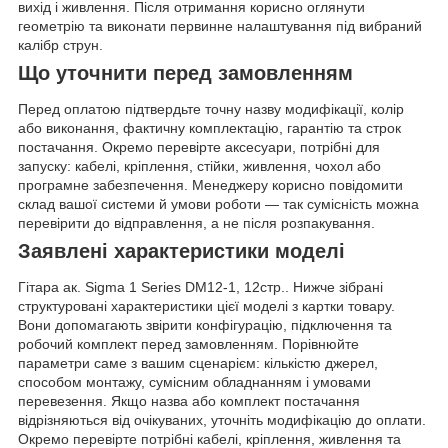
вихід і живлення. Після отримання корисно оглянути
геометрію та виконати первинне налаштування під вибраний
калібр струн.
Що уточнити перед замовленням
Перед оплатою підтвердьте точну назву модифікації, колір
або виконання, фактичну комплектацію, гарантію та строк
постачання. Окремо перевірте аксесуари, потрібні для
запуску: кабелі, кріплення, стійки, живлення, чохол або
програмне забезпечення. Менеджеру корисно повідомити
склад вашої системи й умови роботи — так сумісність можна
перевірити до відправлення, а не після розпакування.
Заявлені характеристики моделі
Гітара ак. Sigma 1 Series DM12-1, 12стр.. Нижче зібрані
структуровані характеристики цієї моделі з картки товару.
Вони допомагають звірити конфігурацію, підключення та
робочий комплект перед замовленням. Порівнюйте
параметри саме з вашим сценарієм: кількістю джерел,
способом монтажу, сумісним обладнанням і умовами
перевезення. Якщо назва або комплект постачання
відрізняються від очікуваних, уточніть модифікацію до оплати.
Окремо перевірте потрібні кабелі, кріплення, живлення та