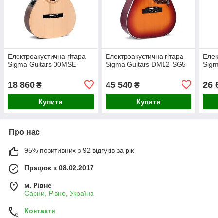
Електроакустична гітара
Електроакустична гітара
Елек
Sigma Guitars 00MSE
Sigma Guitars DM12-SG5
Sig
18 860
45 540
26 
₴
₴
Купити
Купити
Про нас
95% позитивних з 92 відгуків за рік
Працює з 08.02.2017
м. Рівне
Сарни, Рівне, Україна
Контакти