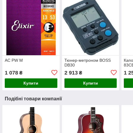
AC PW M
Тюнер-метроном BOSS
Капо
DB30
83CB
1 078
2 913
1 2
₴
₴
Купити
Купити
Подібні товари компанії