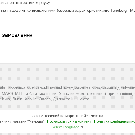
зазначені матеріали корпусу.
чна гітара з чітко визначеними базовими характеристиками, Toneberg TML
я замовлення
дія» пропонує оригінальні музичні інструменти та обладнання від сві
RSHALL та багатьох інших. У нас ви можете купити гітари, клавішні, уд
: Київ, Львів, Харків, Одеса, Дніпро та інші міста.
Сайт створений на маркетплейсі
Prom.ua
Музичний магазин "Мелодія" |
Поскаржитися на контент
|
Політика конфіденційно
Select Language
▼