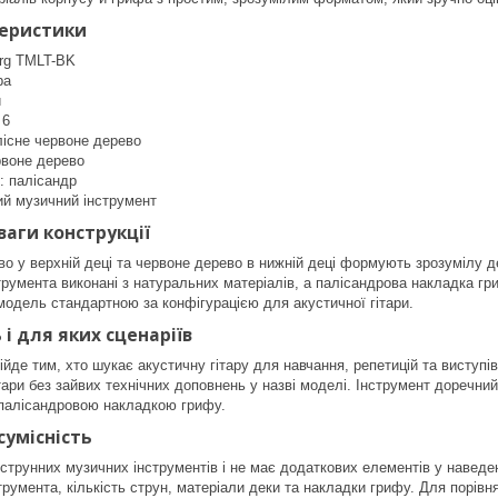
теристики
rg TMLT-BK
ра
и
 6
лісне червоне дерево
рвоне дерево
: палісандр
ий музичний інструмент
ваги конструкції
во у верхній деці та червоне дерево в нижній деці формують зрозумілу д
трумента виконані з натуральних матеріалів, а палісандрова накладка гр
модель стандартною за конфігурацією для акустичної гітари.
і для яких сценаріїв
ійде тим, хто шукає акустичну гітару для навчання, репетицій та виступі
тари без зайвих технічних доповнень у назві моделі. Інструмент доречний
 палісандровою накладкою грифу.
сумісність
трунних музичних інструментів і не має додаткових елементів у наведе
трумента, кількість струн, матеріали деки та накладки грифу. Для порів