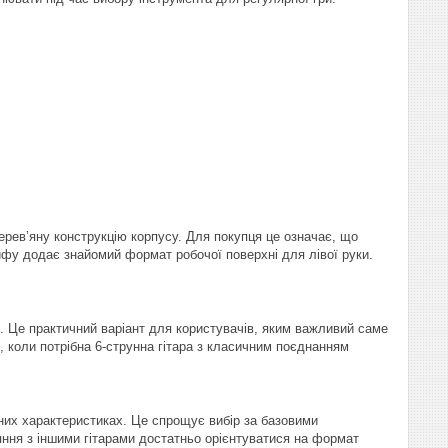
ерев’яну конструкцію корпусу. Для покупця це означає, що
ифу додає знайомий формат робочої поверхні для лівої руки.
в. Це практичний варіант для користувачів, яким важливий саме
, коли потрібна 6-струнна гітара з класичним поєднанням
них характеристиках. Це спрощує вибір за базовими
няння з іншими гітарами достатньо орієнтуватися на формат