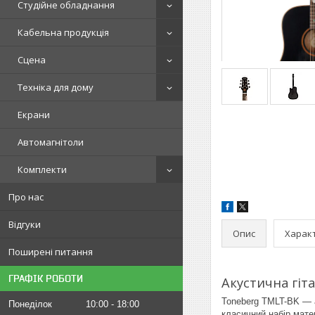
Студійне обладнання
Кабельна продукція
Сцена
Техніка для дому
Екрани
Автомагнітоли
Комплекти
Про нас
Відгуки
Опис
Харак
Поширені питання
ГРАФІК РОБОТИ
Акустична гіт
Toneberg TMLT-BK — а
Понеділок
10:00
18:00
класичний набір мате