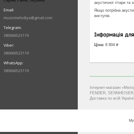
Сарни, Рівне, Україна
акустичної гітари та 
Якщо потрібна акусти
виступів.
musicmelodiya@gmail.com
Інформація дл
380666523119
Ціна:
8 804 ₴
380666523119
380666523119
Інтернет-магазин «Мело
FENDER, SENNHEISER, MA
Доставка по всій Україні