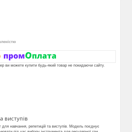
вленістю
пер ви можете купити будь-який товар не покидаючи сайту.
а виступів
т для навчання, репетицій та виступів. Модель поєднує
нювати під час вибору інструмента для регулярної гри.