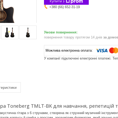
Купити з
+380 (66) 652-31-19
повернення товару протягом 14 днів
за домо
У компанії підключені електронні платежі. Те
теристики
ара Toneberg TMLT-BK для навчання, репетицій т
кустична гітара з 6 струнами, створена як струнний музичний інструмен
ріалів корпусу й грифа з простим, зрозумілим форматом, який зручно оці