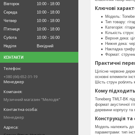
Вівторок
10:00
18:00
Ключові харак
Середа
10:00
18:00
Модель: Tonebe
Четвер
10:00
18:00
Тип товару: гіта
Категорія: гітар
Пʼятниця
10:00
18:00
Кількість струн:
Субота
10:00
16:00
Верхня дека: ці
Нижня дека: че
Неділя
Вихідний
Накладка грифу
Формат: струнн
КОНТАКТИ
Практичні пере
Цілісне червоне дере
+380 (66) 652-31-19
основні елементи інс
Менеджер
Шість струн роблять 
Кому підходить 
Музичний магазин "Мелодія"
Toneberg TMLT-BK під
формат акустичної гі
деревини корпусу та
Менеджер
Конструкція та 
Модель належить до с
параметрами: тип інс