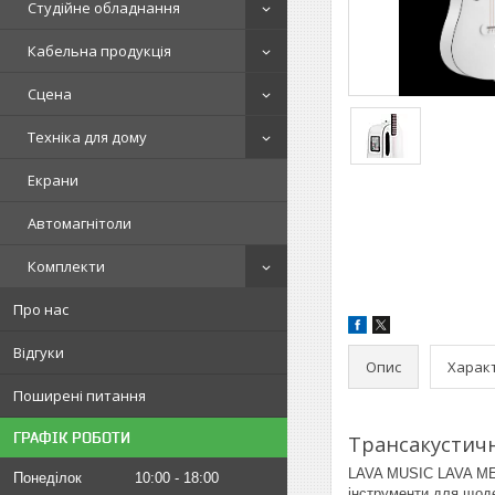
Студійне обладнання
Кабельна продукція
Сцена
Техніка для дому
Екрани
Автомагнітоли
Комплекти
Про нас
Відгуки
Опис
Харак
Поширені питання
ГРАФІК РОБОТИ
Трансакустичн
LAVA MUSIC LAVA ME P
Понеділок
10:00
18:00
інструменти для щод