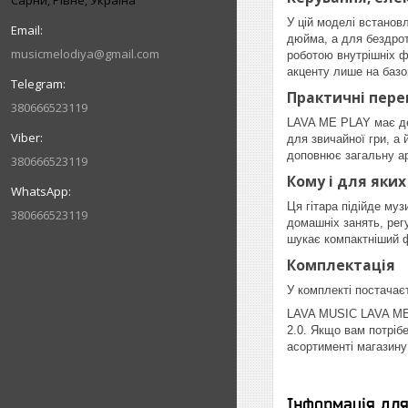
Сарни, Рівне, Україна
У цій моделі встанов
дюйма, а для бездрото
musicmelodiya@gmail.com
роботою внутрішніх 
акценту лише на базо
Практичні пере
380666523119
LAVA ME PLAY має дес
для звичайної гри, а
доповнює загальну ар
380666523119
Кому і для яких
Ця гітара підійде му
380666523119
домашніх занять, рег
шукає компактніший ф
Комплектація
У комплекті постачає
LAVA MUSIC LAVA ME P
2.0. Якщо вам потріб
асортименті магазину
Інформація дл