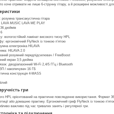
хто хоче отримати не лише 6-струнну гітару, а й розширені можливості дл
теристики
: розумна трансакустична гітара
ь: LAVA MUSIC LAVA ME PLAY
 36 дюймів
 6
у: вологостійкий ламінат високого тиску HPL
фу: ергономічний FlyNeck із тонкою п’ятою
зумна електроніка HILAVA
ема: HILAVA 2.0
ваний розумний передпідсилювач / FreeBoost
рний екран 3,5 дюйма
зок: дводіапазонний Wi‑Fi 2,4/5 ГГц і Bluetooth
ЗП / накопичувач 16 ГБ
стична конструкція 4-MASS
білий
зручність гри
кого HPL орієнтований на практичне повсякденне використання. Формат 36
петиції або домашню практику. Ергономічний гриф FlyNeck із тонкою п’я
обливо важливо під час тривалих занять і регулярної гри.
ктроніка та підключення