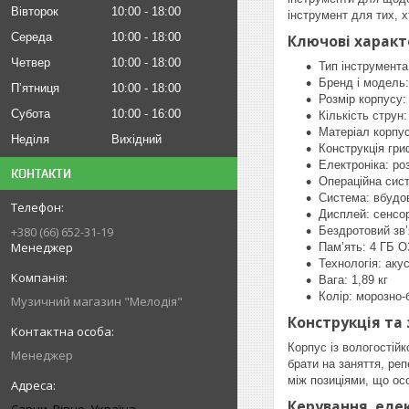
Вівторок
10:00
18:00
інструмент для тих, 
Середа
10:00
18:00
Ключові харак
Четвер
10:00
18:00
Тип інструмента
Бренд і модел
Пʼятниця
10:00
18:00
Розмір корпусу:
Субота
10:00
16:00
Кількість струн:
Матеріал корпус
Неділя
Вихідний
Конструкція гри
Електроніка: ро
КОНТАКТИ
Операційна сист
Система: вбудо
Дисплей: сенсо
Бездротовий зв’я
+380 (66) 652-31-19
Менеджер
Пам’ять: 4 ГБ О
Технологія: аку
Вага: 1,89 кг
Колір: морозно-
Музичний магазин "Мелодія"
Конструкція та 
Корпус із вологостій
Менеджер
брати на заняття, ре
між позиціями, що ос
Керування, еле