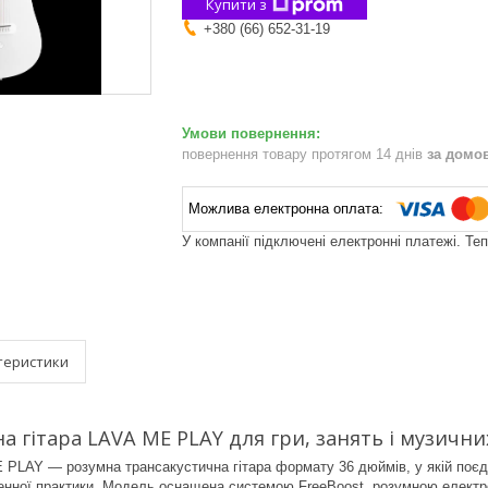
Купити з
+380 (66) 652-31-19
повернення товару протягом 14 днів
за домо
У компанії підключені електронні платежі. Те
теристики
а гітара LAVA ME PLAY для гри, занять і музични
LAY — розумна трансакустична гітара формату 36 дюймів, у якій поєдна
енної практики. Модель оснащена системою FreeBoost, розумною електр