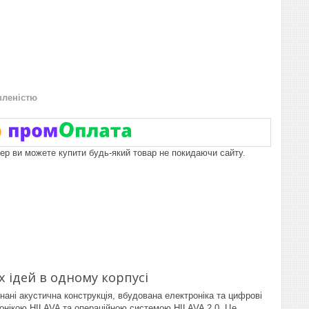
вленістю
пер ви можете купити будь-який товар не покидаючи сайту.
х ідей в одному корпусі
ні акустична конструкція, вбудована електроніка та цифрові
онікою HILAVA та операційною системою HILAVA 2.0. Це