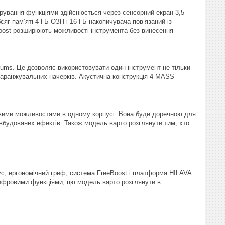
ерування функціями здійснюється через сенсорний екран 3,5
сяг пам’яті 4 ГБ ОЗП і 16 ГБ накопичувача пов’язаний із
oost розширюють можливості інструмента без винесення
rums. Це дозволяє використовувати один інструмент не тільки
х аранжувальних начерків. Акустична конструкція 4-MASS
ровими можливостями в одному корпусі. Вона буде доречною для
 вбудованих ефектів. Також модель варто розглянути тим, хто
ус, ергономічний гриф, система FreeBoost і платформа HILAVA
 цифровими функціями, цю модель варто розглянути в