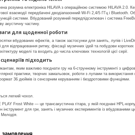
лена розумна електроніка HILAVA з операційною системою HILAVA 2.0. К
вої взаємодії передбачені дводіапазонний Wi‑Fi 2,4/5 ГГц і Bluetooth. Об
функцій системи. Вбудований розумний передпідсилювач і система FreeB
ву акустичну частину.
ваги для щоденної роботи
ятки вбудованих ефектів, а також застосунки для занять, лупів і LiveD
 й для відпрацювання ритму, фіксації музичних ідей та побудови коротки
хітектуру моделі та входить до числа ключових технологій цієї серії.
 сценаріїв підходить
зикантам, яким важливо поєднати гру на 6-струнному інструменті з циф
улярної практики, творчих замальовок, роботи з лупами та використання
ормат 36 дюймів із сенсорним керуванням і бездротовими функціями.
ться легкий чохол.
LAY Frost White — це трансакустична гітара, у якій поєднані HPL-корп
ен інструмент для гри, занять і музичних експериментів із вбудованими
 Мелодія.
я замовлення