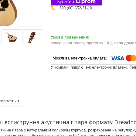
Купити з
+380 (66) 652-31-19
повернення товару протягом 14 днів
за домо
У компанії підключені електронні платежі. Те
теристики
шестиструнна акустична гітара формату Dreadn
чна гітара з натуральним кольором корпуса, розрахована на регулярну 
у схему, корпус без вирізу та мензуру 634 мм, що допомагає орієнтуват