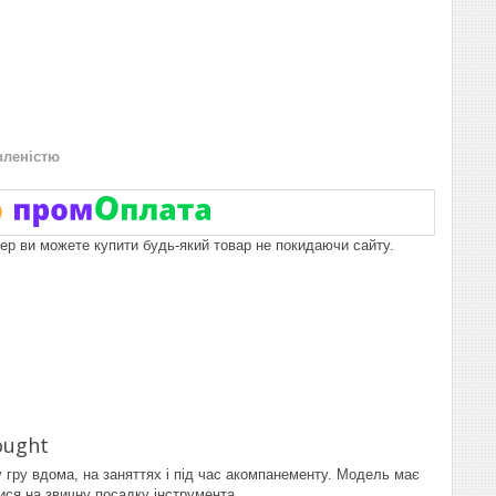
вленістю
пер ви можете купити будь-який товар не покидаючи сайту.
ought
гру вдома, на заняттях і під час акомпанементу. Модель має
ися на звичну посадку інструмента.