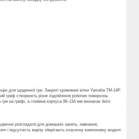
кцію для щоденної гри. Закриті хромовані кілки Yamaha TM-14P
овий гриф створюють різне оздоблення робочих поверхонь
 гри на грифі, а глибина корпуса 96–116 мм визначає його
 доречно розглядати для домашніх занять, навчання,
ern і відсутність вирізу зберігають класичну компоновку моделі.