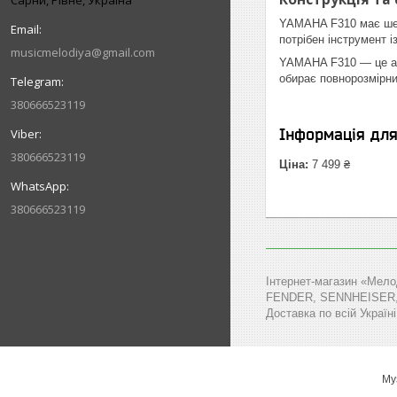
Сарни, Рівне, Україна
YAMAHA F310 має шест
потрібен інструмент 
musicmelodiya@gmail.com
YAMAHA F310 — це аку
обирає повнорозмірни
380666523119
Інформація дл
380666523119
Ціна:
7 499 ₴
380666523119
Інтернет-магазин «Мело
FENDER, SENNHEISER, MA
Доставка по всій Україні