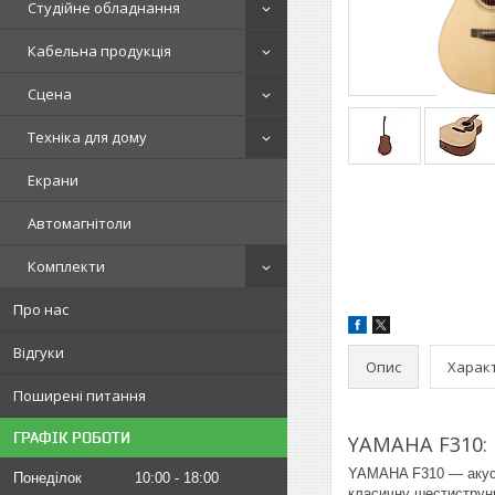
Студійне обладнання
Кабельна продукція
Сцена
Техніка для дому
Екрани
Автомагнітоли
Комплекти
Про нас
Відгуки
Опис
Харак
Поширені питання
ГРАФІК РОБОТИ
YAMAHA F310: 
YAMAHA F310 — акусти
Понеділок
10:00
18:00
класичну шестиструнн