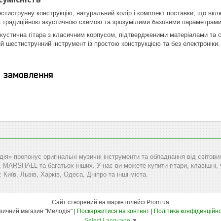
иструнну конструкцію, натуральний колір і комплект поставки, що вкл
із традиційною акустичною схемою та зрозумілими базовими параметрами,
стична гітара з класичним корпусом, підтвердженими матеріалами та с
й шестиструнний інструмент із простою конструкцією та без електроніки.
я замовлення
дія» пропонує оригінальні музичні інструменти та обладнання від сві
RSHALL та багатьох інших. У нас ви можете купити гітари, клавішні, уд
: Київ, Львів, Харків, Одеса, Дніпро та інші міста.
Сайт створений на маркетплейсі
Prom.ua
Музичний магазин "Мелодія" |
Поскаржитися на контент
|
Політика конфіденційно
Select Language
▼