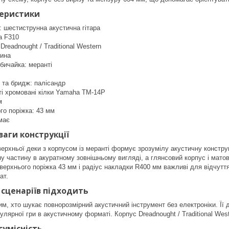
теристики
: шестиструнна акустична гітара
a F310
readnought / Traditional Western
лина
бичайка: меранті
 та бридж: палісандр
ті хромовані кілки Yamaha TM-14P
м
го поріжка: 43 мм
має
ваги конструкції
ерхньої деки з корпусом із меранті формує зрозумілу акустичну констру
у частину в акуратному зовнішньому вигляді, а глянсовий корпус і мат
верхнього поріжка 43 мм і радіус накладки R400 мм важливі для відчуття
ат.
 сценаріїв підходить
тим, хто шукає повнорозмірний акустичний інструмент без електроніки. Її
лярної гри в акустичному форматі. Корпус Dreadnought / Traditional West
сумісність