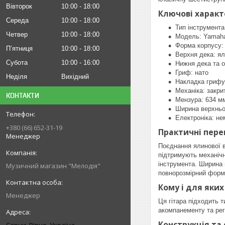
Вівторок
10:00
18:00
Ключові харак
Середа
10:00
18:00
Тип інструмента
Четвер
10:00
18:00
Модель: Yamah
Форма корпусу: D
Пʼятниця
10:00
18:00
Верхня дека: я
Субота
10:00
16:00
Нижня дека та о
Гриф: нато
Неділя
Вихідний
Накладка грифу
Механіка: закри
КОНТАКТИ
Мензура: 634 м
Ширина верхньо
Електроніка: не
+380 (66) 652-31-19
Практичні пере
Менеджер
Поєднання ялинової в
підтримують механічн
інструмента. Ширина 
Музичний магазин "Мелодія"
повнорозмірний форм
Кому і для яких
Менеджер
Ця гітара підходить 
акомпанементу та регу
Конструкція та 