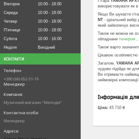
Гітара
YAMAHA APX70
Вівторок
10:00
18:00
використовувати як 
Середа
10:00
18:00
Якщо Ви шукаєте гіта
NT
- ідеальний вибір
Четвер
10:00
18:00
який забезпечує висок
Пʼятниця
10:00
18:00
Також не можна не зга
Субота
10:00
16:00
обладнани
тюнером
,
Також варто зазначи
Неділя
Вихідний
Цікавою особливістю г
КОНТАКТИ
Загалом,
YAMAHA APX
чудово підійде як дл
Ви отримаєте найвищу
+380 (66) 652-31-19
неймовірні композиці
Менеджер
Інформація дл
Музичний магазин "Мелодія"
Ціна:
43 710 ₴
Менеджер