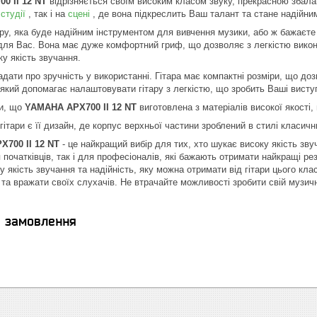
0 II 12 NT
відрізняється своїм високим класом звуку, прекрасною збала
в
студії
, так і на
сцені
, де вона підкреслить Ваш талант та стане надійни
ру, яка буде надійним інструментом для вивчення музики, або ж бажаєте п
 для Вас. Вона має дуже комфортний гриф, що дозволяє з легкістю викону
у якість звучання.
дати про зручність у використанні. Гітара має компактні розміри, що доз
 який допомагає налаштовувати гітару з легкістю, що зробить Ваші висту
ти, що
YAMAHA APX700 II 12 NT
виготовлена з матеріалів високої якості, 
ітари є її дизайн, де корпус верхньої частини зроблений в стилі класичн
700 II 12 NT
- це найкращий вибір для тих, хто шукає високу якість зву
я початківців, так і для професіоналів, які бажають отримати найкращі р
 якість звучання та надійність, яку можна отримати від гітари цього кл
ї та вражати своїх слухачів. Не втрачайте можливості зробити свій муз
я замовлення