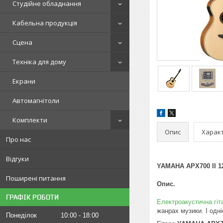
Студійне обладнання
Кабельна продукція
Сцена
Техніка для дому
Екрани
Автомагнітоли
Комплекти
Опис
Харак
Про нас
Відгуки
YAMAHA APX700 II 1
Поширені питання
Опис.
ГРАФІК РОБОТИ
Електроакустична гі
жанрах музики. І одн
Понеділок
10:00
18:00