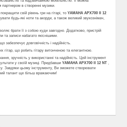
нсованістю та надзвичайною мобільністю. Її можна
м партнером в створенні музики.
окращити свій рівень гри на гітарі, то
YAMAHA APX700 II 12
вати будь-які ноти та акорди, а також великий звукознімач,
воляє брати її з собою куди завгодно. Додатково, пристрій
пи та записи набагато якіснішими.
що забезпечує довговічність і надійність.
их гітар, що робить гітару витонченою та елегантною.
чання, зручність у використанні та надійність. Цей інструмент
езультати у своїй музиці. Придбавши
YAMAHA APX700 II 12 NT
,
асу. Завдяки цьому інструменту, Ви зможете створювати
ичний талант ще більш вражаючим!