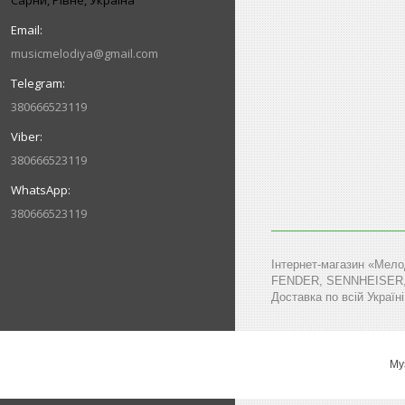
Сарни, Рівне, Україна
musicmelodiya@gmail.com
380666523119
380666523119
380666523119
Інтернет-магазин «Мело
FENDER, SENNHEISER, MA
Доставка по всій Україні