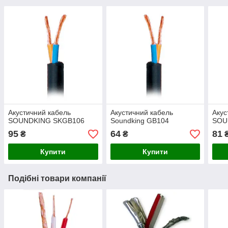
Акустичний кабель
Акустичний кабель
Акус
SOUNDKING SKGB106
Soundking GB104
SOU
95
64
81
₴
₴
Купити
Купити
Подібні товари компанії