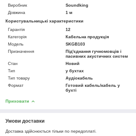
Виробник
Soundking
Довжина
1 м
Користувальницькі характеристики
Гарантія
12
Категорія
Кабельна продукція
Мoдель
SKGB103
Призначення
Під'єднання гучномовців і
пасивних акустичних систем
Стан
Новий
Тип
у бухтах
Тип товару
Аудіокабель
Формат
Готовий кабель/кабель у
бухті
Приховати
Умови доставки
Доставка здійснюється тільки по передоплаті.