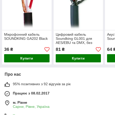
Мікрофонний кабель
Цифровий кабель
Акус
SOUNDKING GA202 Black
Soundking GL001 для
Soun
AES/EBU та DMX, без
роз’ємів
36
81
64
₴
₴
Купити
Купити
Про нас
95% позитивних з 92 відгуків за рік
Працює з 08.02.2017
м. Рівне
Сарни, Рівне, Україна