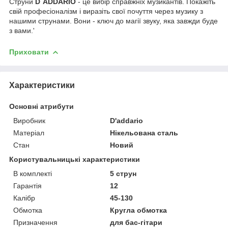
Струни
D`ADDARIO
- це вибір справжніх музикантів. Покажіть
свій професіоналізм і виразіть свої почуття через музику з
нашими струнами. Вони - ключ до магії звуку, яка завжди буде
з вами.'
Приховати
Характеристики
Основні атрибути
Виробник
D'addario
Матеріал
Нікельована сталь
Стан
Новий
Користувальницькі характеристики
В комплекті
5 струн
Гарантія
12
Калібр
45-130
Обмотка
Кругла обмотка
Призначення
для бас-гітари