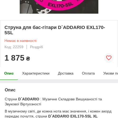
Струна для бас-гітари D`ADDARIO EXL170-
5SL
Немає в наявності
Код: 22259
Роздріб
1 875
₴
Опис
Характеристики
Доставка
Оплата
Умови п
Опис
Струни
D`ADDARIO
: Музичне Складове Вишуканості та
Звукової Віртуозності
В музичному світі, де кожна нота має значення, і кожен акорд
передає почуття, струни
D`ADDARIO EXL170-5SL XL