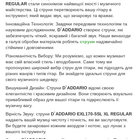
REGULAR
стали синонімом найвищої якості і музичного
майстерства. Ці струни перетворюють вашу гітару в
інструмент, який видає звук, що зачаровує та вражає.
Інноваційна Технологія: Завдяки передовим технологіям та
науковим дослідженням,
D`ADDARIO
створює струни, які
забезпечують чіткий, яскравий і багатий звук. Наши винаходи
в галузі обробки матеріалів роблять
струни
надзвичайно
стійкими і довговічними.
Різноманітність Вибору: Ми розуміємо, що кожен музикант
має свій власний стиль і вподобання. Саме тому ми
пропонуємо широкий вибір струн для гітари, які підходять для
різних жанрів і типів гітар. Ви знайдете ідеальні струни для
свого музичного шедевру.
Вишуканий Дизайн: Струни
D`ADDARIO
відомі своєю
елегантністю і красивим дизайном. Вони створюють візуально
привабливий образ для вашої гітари та підкреслюють її
музичну вагу.
Вірність Звуку: струни
D`ADDARIO EXL170-5SL XL REGULAR
надають вашій музиці чистоту і точність, які ви заслуговуєте.
Ви будете зачаровані кожним акордом і нотою, що лунає з
вашого інструменту.