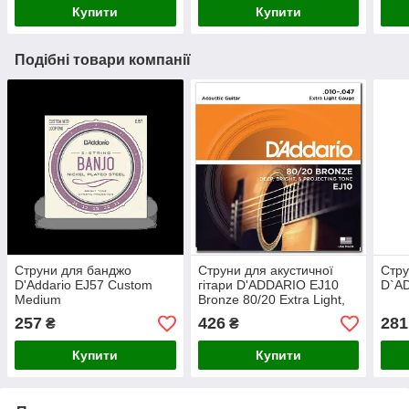
Купити
Купити
Подібні товари компанії
Струни для банджо
Струни для акустичної
Стру
D'Addario EJ57 Custom
гітари D'ADDARIO EJ10
D`A
Medium
Bronze 80/20 Extra Light,
бронза, .010 - .047
257
426
281
₴
₴
Купити
Купити