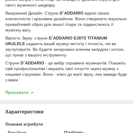
свого музичного шедевру.
Вишуканий Дизайн: Струни
D`ADDARIO
відомі своєю
елегантністю і красивим дизайном. Вони створюють візуально
привабливий образ для вашої гітари та підкреслюють її
музичну вагу.
Вірність Звуку: струни
D`ADDARIO EJ87S TITANIUM
UKULELE
надають вашій музиці чистоту і точність, які ви
заслуговуєте. Ви будете зачаровані кожним акордом і нотою,
що лунає з вашого інструменту.
Струни
D`ADDARIO
- це вибір справжніх музикантів. Покажіть
свій професіоналізм і виразіть свої почуття через музику з
нашими струнами. Вони - ключ до магії звуку, яка завжди буде
з вами.'
Приховати
Характеристики
Основні атрибути
Виробник
D'addario