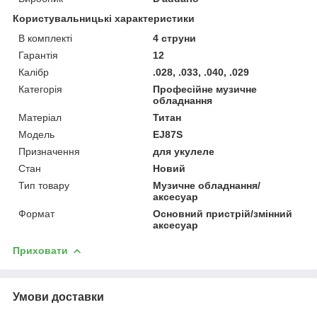
Користувальницькі характеристики
В комплекті
4 струни
Гарантія
12
Калібр
.028, .033, .040, .029
Категорія
Професійне музичне
обладнання
Матеріал
Титан
Мoдель
EJ87S
Призначення
для укулеле
Стан
Новий
Тип товару
Музичне обладнання/
аксесуар
Формат
Основний пристрій/змінний
аксесуар
Приховати
Умови доставки