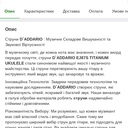
Опис
Характеристики
Доставка
Оплата
Умови п
Опис
Струни
D`ADDARIO
: Музичне Складове Вишуканості та
Звукової Віртуозності
В музичному світі, де кожна нота має значення, і кожен акорд
передає почуття, струни
D`ADDARIO EJ87S TITANIUM
UKULELE
стали синонімом найвищої якості і музичного
майстерства. Ці струни перетворюють вашу гітару в
інструмент, який видає звук, що зачаровує та вражає.
Інноваційна Технологія: Завдяки передовим технологіям та
науковим дослідженням,
D`ADDARIO
створює струни, які
забезпечують чіткий, яскравий і багатий звук. Наши винаходи
в галузі обробки матеріалів роблять
струни
надзвичайно
стійкими і довговічними.
Різноманітність Вибору: Ми розуміємо, що кожен музикант
має свій власний стиль і вподобання. Саме тому ми
пропонуємо широкий вибір струн для гітари, які підходять для
різних жанрів і типів гітар. Ви знайдете ідеальні струни для