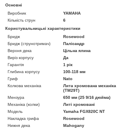
Основні
Виробник
YAMAHA
Кількість струн
6
Користувальницькі характеристики
Бридж
Rosewood
Бридж (струнотримач)
Палісандр
Верхня дека
Цільна ялина
Виріз корпусу
Да
Гарантія
1 рік
Глибина корпусу
100-118 мм
Гриф
Nato
Колкова механіка
Лита хромована механіка
(TM29T)
Мензура
650 мм (25 9/16 дюйма)
Механіка (колки)
Литі хромовані
Мoдель
Yamaha FGX820C NT
Накладка грифа
Rosewood
Нижня дека
Mahogany