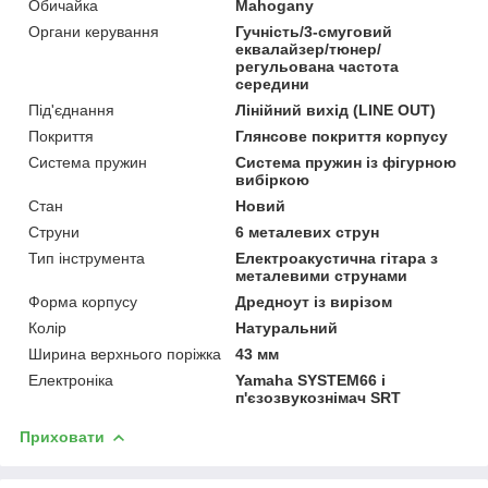
Обичайка
Mahogany
Органи керування
Гучність/3-смуговий
еквалайзер/тюнер/
регульована частота
середини
Під'єднання
Лінійний вихід (LINE OUT)
Покриття
Глянсове покриття корпусу
Система пружин
Система пружин із фігурною
вибіркою
Стан
Новий
Струни
6 металевих струн
Тип інструмента
Електроакустична гітара з
металевими струнами
Форма корпусу
Дредноут із вирізом
Колір
Натуральний
Ширина верхнього поріжка
43 мм
Електроніка
Yamaha SYSTEM66 і
п'єзозвукознімач SRT
Приховати