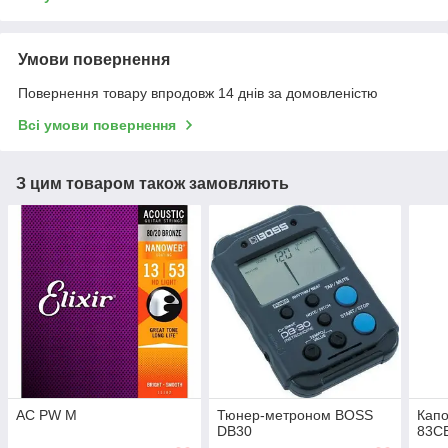
Умови повернення
Повернення товару впродовж 14 днів за домовленістю
Всі умови повернення
З цим товаром також замовляють
AC PW M
Тюнер-метроном BOSS
Капо
DB30
83CB