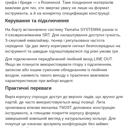
грифа і бридж — з Rosewood. Таке поєднання матеріалів
важливе для тих, хто звертає увагу не лише на формат
інструмента, а й на конкретну специфікацію конструкції.
Керування та підключення
На борту встановлено систему Yamaha SYSTEM66 разом із
п’єзозвукознімачем SRT. Для налаштування доступні гучність,
3-смуговий еквалайзер, тюнер і регульована частота
середини. Це дає змогу коригувати сигнал безпосередньо на
інструменті та швидше підлаштовуватися під різні умови гри.
Для підключення передбачений лінійний вихід LINE OUT.
Якщо ви плануєте використовувати гітару з підсиленням,
записом або іншим сумісним обладнанням із лінійним
входом, наявність такого виходу є практично важливою
характеристикою при виборі моделі.
Практичні переваги
Виріз корпусу спрощує доступ до верхніх ладів, що зручно для
партій, де часто використовуються вищі позиції. Лита
хромована кілкова механіка TM29T доповнює конструкцію
інструмента, а глянцеве покриття корпусу формує
завершений зовнішній вигляд у натуральному кольорі. Для
покупця це означає зрозумілу конфігурацію без зайвих