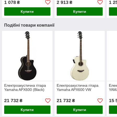
1 078
2 913
1 2
₴
₴
Купити
Купити
Подібні товари компанії
Електроакустична гітара
Електроакустична гітара
Елек
Yamaha APX600 (Black)
Yamaha APX600 VW
YAMA
21 732
21 732
15 
₴
₴
Купити
Купити