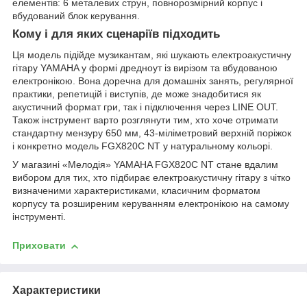
елементів: 6 металевих струн, повнорозмірний корпус і
вбудований блок керування.
Кому і для яких сценаріїв підходить
Ця модель підійде музикантам, які шукають електроакустичну
гітару YAMAHA у формі дредноут із вирізом та вбудованою
електронікою. Вона доречна для домашніх занять, регулярної
практики, репетицій і виступів, де може знадобитися як
акустичний формат гри, так і підключення через LINE OUT.
Також інструмент варто розглянути тим, хто хоче отримати
стандартну мензуру 650 мм, 43-міліметровий верхній поріжок
і конкретно модель FGX820C NT у натуральному кольорі.
У магазині «Мелодія» YAMAHA FGX820C NT стане вдалим
вибором для тих, хто підбирає електроакустичну гітару з чітко
визначеними характеристиками, класичним форматом
корпусу та розширеним керуванням електронікою на самому
інструменті.
Приховати
Характеристики