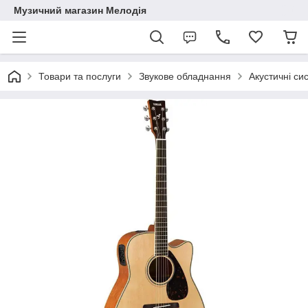
Музичний магазин Мелодія
Товари та послуги
Звукове обладнання
Акустичні си