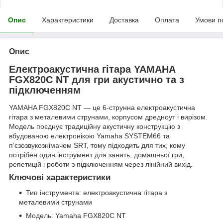
Опис
Характеристики
Доставка
Оплата
Умови п
Опис
Електроакустична гітара YAMAHA
FGX820C NT для гри акустично та з
підключенням
YAMAHA FGX820C NT — це 6-струнна електроакустична
гітара з металевими струнами, корпусом дредноут і вирізом.
Модель поєднує традиційну акустичну конструкцію з
вбудованою електронікою Yamaha SYSTEM66 та
п’єзозвукознімачем SRT, тому підходить для тих, кому
потрібен один інструмент для занять, домашньої гри,
репетицій і роботи з підключенням через лінійний вихід.
Ключові характеристики
Тип інструмента: електроакустична гітара з
металевими струнами
Модель: Yamaha FGX820C NT