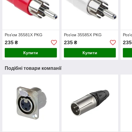
Роз'єм 35581X PKG
Роз'єм 35585X PKG
Роз
235
235
235
₴
₴
Купити
Купити
Подібні товари компанії