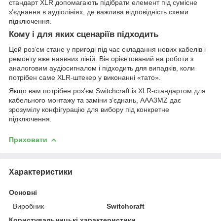
стандарт XLR допомагають підібрати елемент під сумісне
з’єднання в аудіолініях, де важлива відповідність схеми
підключення.
Кому і для яких сценаріїв підходить
Цей роз’єм стане у пригоді під час складання нових кабелів і
ремонту вже наявних ліній. Він орієнтований на роботи з
аналоговим аудіосигналом і підходить для випадків, коли
потрібен саме XLR-штекер у виконанні «тато».
Якщо вам потрібен роз’єм Switchcraft із XLR-стандартом для
кабельного монтажу та заміни з’єднань, AAA3MZ дає
зрозумілу конфігурацію для вибору під конкретне
підключення.
Приховати
Характеристики
Основні
Виробник
Switchcraft
Користувальницькі характеристики