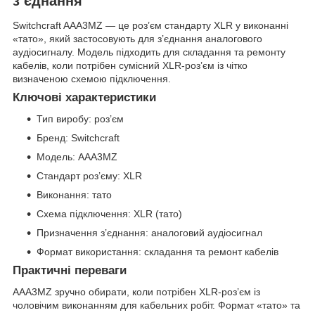
з’єднання
Switchcraft AAA3MZ — це роз’єм стандарту XLR у виконанні
«тато», який застосовують для з’єднання аналогового
аудіосигналу. Модель підходить для складання та ремонту
кабелів, коли потрібен сумісний XLR-роз’єм із чітко
визначеною схемою підключення.
Ключові характеристики
Тип виробу: роз’єм
Бренд: Switchcraft
Модель: AAA3MZ
Стандарт роз’єму: XLR
Виконання: тато
Схема підключення: XLR (тато)
Призначення з’єднання: аналоговий аудіосигнал
Формат використання: складання та ремонт кабелів
Практичні переваги
AAA3MZ зручно обирати, коли потрібен XLR-роз’єм із
чоловічим виконанням для кабельних робіт. Формат «тато» та