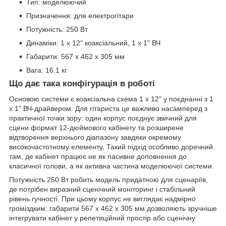
Тип: моделюючий
Призначення: для електрогітари
Потужність: 250 Вт
Динаміки: 1 х 12" коаксіальний, 1 х 1" ВЧ
Габарити: 567 x 462 x 305 мм
Вага: 16.1 кг
Що дає така конфігурація в роботі
Основою системи є коаксіальна схема 1 х 12" у поєднанні з 1
х 1" ВЧ-драйвером. Для гітариста це важливо насамперед з
практичної точки зору: один корпус поєднує звичний для
сцени формат 12-дюймового кабінету та розширене
відтворення верхнього діапазону завдяки окремому
високочастотному елементу. Такий підхід особливо доречний
там, де кабінет працює не як пасивне доповнення до
класичної голови, а як активна частина моделюючої системи.
Потужність 250 Вт робить модель придатною для сценаріїв,
де потрібен виразний сценічний моніторинг і стабільний
рівень гучності. При цьому корпус не виглядає надмірно
громіздким: габарити 567 x 462 x 305 мм дозволяють зручніше
інтегрувати кабінет у репетиційний простір або сценічну