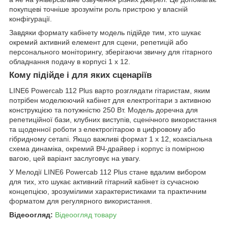
покупцеві точніше зрозуміти роль пристрою у власній
конфігурації.
Завдяки формату кабінету модель підійде тим, хто шукає
окремий активний елемент для сцени, репетицій або
персонального моніторингу, зберігаючи звичну для гітарного
обладнання подачу в корпусі 1 x 12.
Кому підійде і для яких сценаріїв
LINE6 Powercab 112 Plus варто розглядати гітаристам, яким
потрібен моделюючий кабінет для електрогітари з активною
конструкцією та потужністю 250 Вт. Модель доречна для
репетиційної бази, клубних виступів, сценічного використання
та щоденної роботи з електрогітарою в цифровому або
гібридному сетапі. Якщо важливі формат 1 x 12, коаксіальна
схема динаміка, окремий ВЧ-драйвер і корпус із помірною
вагою, цей варіант заслуговує на увагу.
У Мелодії LINE6 Powercab 112 Plus стане вдалим вибором
для тих, хто шукає активний гітарний кабінет із сучасною
концепцією, зрозумілими характеристиками та практичним
форматом для регулярного використання.
Відеоогляд:
Відеоогляд товару