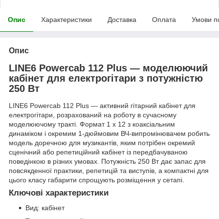
Опис
Характеристики
Доставка
Оплата
Умови п
Опис
LINE6 Powercab 112 Plus — моделюючий
кабінет для електрогітари з потужністю
250 Вт
LINE6 Powercab 112 Plus — активний гітарний кабінет для
електрогітари, розрахований на роботу в сучасному
моделюючому тракті. Формат 1 x 12 з коаксіальним
динаміком і окремим 1-дюймовим ВЧ-випромінювачем робить
модель доречною для музикантів, яким потрібен окремий
сценічний або репетиційний кабінет із передбачуваною
поведінкою в різних умовах. Потужність 250 Вт дає запас для
повсякденної практики, репетицій та виступів, а компактні для
цього класу габарити спрощують розміщення у сетапі.
Ключові характеристики
Вид: кабінет