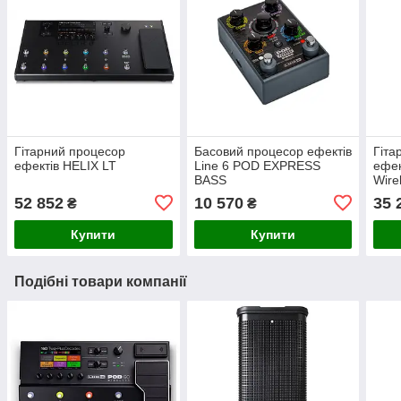
Гітарний процесор
Басовий процесор ефектів
Гіта
ефектів HELIX LT
Line 6 POD EXPRESS
ефек
BASS
Wire
52 852
10 570
35 
₴
₴
Купити
Купити
Подібні товари компанії