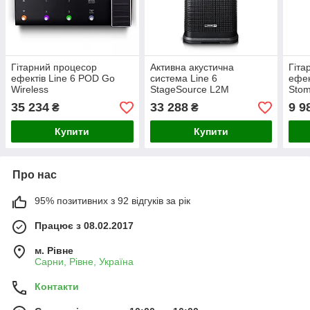
Гітарний процесор
Активна акустична
Гіта
ефектів Line 6 POD Go
система Line 6
ефек
Wireless
StageSource L2M
Stom
35 234
33 288
9 9
₴
₴
Купити
Купити
Про нас
95% позитивних з 92 відгуків за рік
Працює з 08.02.2017
м. Рівне
Сарни, Рівне, Україна
Контакти