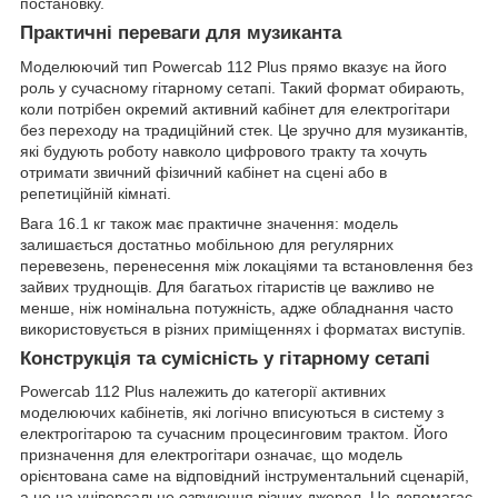
постановку.
Практичні переваги для музиканта
Моделюючий тип Powercab 112 Plus прямо вказує на його
роль у сучасному гітарному сетапі. Такий формат обирають,
коли потрібен окремий активний кабінет для електрогітари
без переходу на традиційний стек. Це зручно для музикантів,
які будують роботу навколо цифрового тракту та хочуть
отримати звичний фізичний кабінет на сцені або в
репетиційній кімнаті.
Вага 16.1 кг також має практичне значення: модель
залишається достатньо мобільною для регулярних
перевезень, перенесення між локаціями та встановлення без
зайвих труднощів. Для багатьох гітаристів це важливо не
менше, ніж номінальна потужність, адже обладнання часто
використовується в різних приміщеннях і форматах виступів.
Конструкція та сумісність у гітарному сетапі
Powercab 112 Plus належить до категорії активних
моделюючих кабінетів, які логічно вписуються в систему з
електрогітарою та сучасним процесинговим трактом. Його
призначення для електрогітари означає, що модель
орієнтована саме на відповідний інструментальний сценарій,
а не на універсальне озвучення різних джерел. Це допомагає