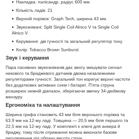
Накладка: палісандр, радіус 600 мм.
Кількість ладів: 21.
Верхній поріжок: Graph Tech, ширина 43 мм.
Звукознімачі: Split Single Coil Alnico V та Single Coil
Alnico V.
Керування: дві гучності та загальний регулятор тону.
Колір: Tobacco Brown Sunburst.
Звук і керування
Пара пасивних звукознімачів дає змогу змішувати сигнал
некового та бриджевого датчиків двома незалежними
регуляторами гучності. Загальний тон коригує верхні частоти
без додаткових активних схем і батареї. П’ята струна
розширює нижній діапазон, зберігаючи звичну 34-дюймову
мензуру.
Ергономіка та налаштування
Ширина грифа становить 43 мм біля верхнього поріжка та
63,9 мм на 12-му ладі. Товщина — 20,5 мм біля першого та
22,5 мм на 12-му ладі. У комплекті є ключі для анкера й
бриджу, тому після отримання можна виконати базове
регулювання під обрану висоту струн.