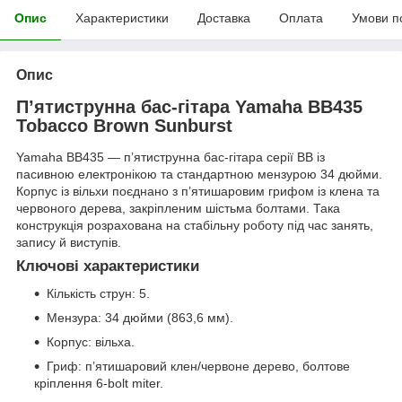
Опис
Характеристики
Доставка
Оплата
Умови п
Опис
П’ятиструнна бас-гітара Yamaha BB435
Tobacco Brown Sunburst
Yamaha BB435 — п’ятиструнна бас-гітара серії BB із
пасивною електронікою та стандартною мензурою 34 дюйми.
Корпус із вільхи поєднано з п’ятишаровим грифом із клена та
червоного дерева, закріпленим шістьма болтами. Така
конструкція розрахована на стабільну роботу під час занять,
запису й виступів.
Ключові характеристики
Кількість струн: 5.
Мензура: 34 дюйми (863,6 мм).
Корпус: вільха.
Гриф: п’ятишаровий клен/червоне дерево, болтове
кріплення 6-bolt miter.