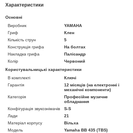
Характеристики
Основні
Виробник
YAMAHA
Гриф
Клен
Кількість струн
5
Конструкція грифа
На болтах
Накладка грифа
Палісандр
Колір
Червоний
Користувальницькі характеристики
В комплекті
Ключі
Гарантія
12 місяців (на електронні і
механічні компоненти)
Категорія
Професійне музичне
обладнання
Конфігурація звукознімачів
S-S
Лади
21
Матеріал корпусу
Вільха
Мoдель
Yamaha BB 435 (TBS)