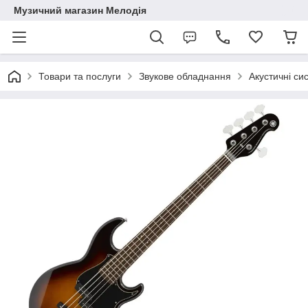
Музичний магазин Мелодія
Товари та послуги
Звукове обладнання
Акустичні си