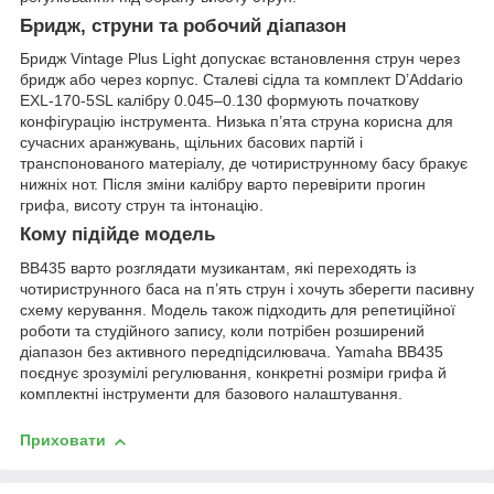
Бридж, струни та робочий діапазон
Бридж Vintage Plus Light допускає встановлення струн через
бридж або через корпус. Сталеві сідла та комплект D’Addario
EXL-170-5SL калібру 0.045–0.130 формують початкову
конфігурацію інструмента. Низька п’ята струна корисна для
сучасних аранжувань, щільних басових партій і
транспонованого матеріалу, де чотириструнному басу бракує
нижніх нот. Після зміни калібру варто перевірити прогин
грифа, висоту струн та інтонацію.
Кому підійде модель
BB435 варто розглядати музикантам, які переходять із
чотириструнного баса на п’ять струн і хочуть зберегти пасивну
схему керування. Модель також підходить для репетиційної
роботи та студійного запису, коли потрібен розширений
діапазон без активного передпідсилювача. Yamaha BB435
поєднує зрозумілі регулювання, конкретні розміри грифа й
комплектні інструменти для базового налаштування.
Приховати