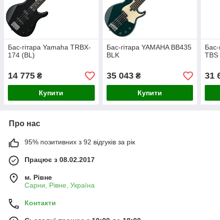
Бас-гітара Yamaha TRBX-
Бас-гітара YAMAHA BB435
Бас-
174 (BL)
BLK
TBS
14 775
35 043
31 
₴
₴
Купити
Купити
Про нас
95% позитивних з 92 відгуків за рік
Працює з 08.02.2017
м. Рівне
Сарни, Рівне, Україна
Контакти