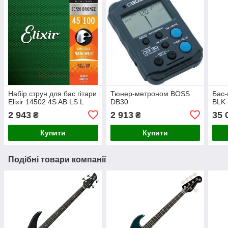
Набір струн для бас гітари
Тюнер-метроном BOSS
Бас-
Elixir 14502 4S AB LS L
DB30
BLK
2 943
2 913
35 
₴
₴
Купити
Купити
Подібні товари компанії