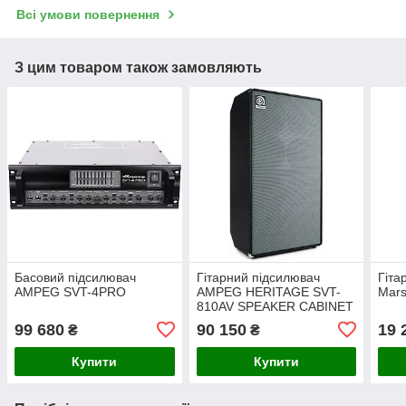
Всі умови повернення
З цим товаром також замовляють
Басовий підсилювач
Гітарний підсилювач
Гіта
AMPEG SVT-4PRO
AMPEG HERITAGE SVT-
Mars
810AV SPEAKER CABINET
99 680
90 150
19 
₴
₴
Купити
Купити