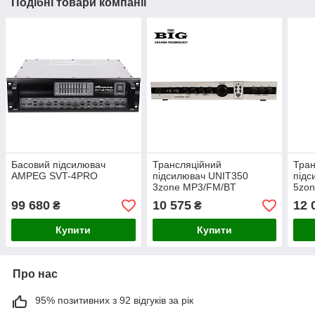
Подібні товари компанії
Басовий підсилювач
Трансляційний
Тран
AMPEG SVT-4PRO
підсилювач UNIT350
підс
3zone MP3/FM/BT
5zo
REMOTE
REM
99 680
10 575
12 
₴
₴
Купити
Купити
Про нас
95% позитивних з 92 відгуків за рік