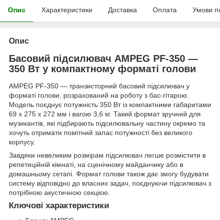
Опис
Характеристики
Доставка
Оплата
Умови п
Опис
Басовий підсилювач AMPEG PF-350 —
350 Вт у компактному форматі голови
AMPEG PF-350 — транзисторний басовий підсилювач у
форматі голови, розрахований на роботу з бас-гітарою.
Модель поєднує потужність 350 Вт із компактними габаритами
69 х 275 х 272 мм і вагою 3,6 кг. Такий формат зручний для
музикантів, які підбирають підсилювальну частину окремо та
хочуть отримати помітний запас потужності без великого
корпусу.
Завдяки невеликим розмірам підсилювач легше розмістити в
репетиційній кімнаті, на сценічному майданчику або в
домашньому сетапі. Формат голови також дає змогу будувати
систему відповідно до власних задач, поєднуючи підсилювач з
потрібною акустичною секцією.
Ключові характеристики