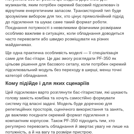
музикантів, яким потрібен окремий басовий підсилювач із
відчутним енергетичним запасом. Транзисторний тип буде
зрозумілим вибором для тих, хто цінує прямолінійний підхід
до підсилення та шукає саме такий формат роботи.
Поєднання потужності з невеликими фізичними розмірами
особливо важливе в ситуаціях, коли обладнання доводиться
часто перевозити або швидко розміщувати на різних
майданчиках.
Ще одна практична особливість моделі — її спеціалізація
саме для бас-гітари. Це дає змогу розглядати PF-350 як
цільове рішення для басового сетапу, коли потрібен окремий
підсилювальний модуль без переходу в ширші, менш точні
категорії обладнання.
Кому підійде і для яких сценаріїв
Цей підсилювач варто розглянути бас-гітаристам, які шукають
голову замість комбіка та хочуть самостійно формувати
систему під власні задачі. Модель буде доречною для
репетиційних просторів, сценічного використання та занять,
де важливо поєднати окремий формат підсилення з
компактним корпусом. Також PF-350 підходить тим, хто
регулярно перевозить обладнання й звертає увагу не лише на
потужність, а й на вагу та розміри пристрою.