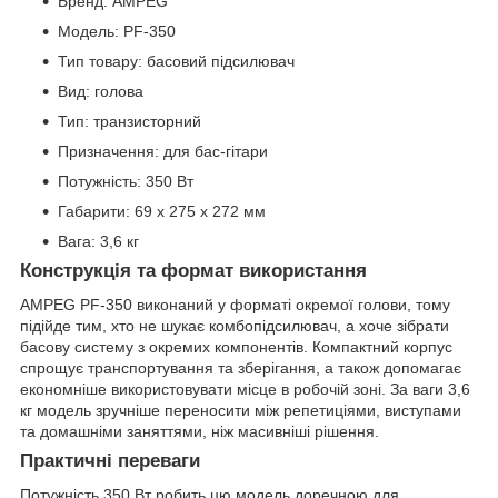
Бренд: AMPEG
Модель: PF-350
Тип товару: басовий підсилювач
Вид: голова
Тип: транзисторний
Призначення: для бас-гітари
Потужність: 350 Вт
Габарити: 69 х 275 х 272 мм
Вага: 3,6 кг
Конструкція та формат використання
AMPEG PF-350 виконаний у форматі окремої голови, тому
підійде тим, хто не шукає комбопідсилювач, а хоче зібрати
басову систему з окремих компонентів. Компактний корпус
спрощує транспортування та зберігання, а також допомагає
економніше використовувати місце в робочій зоні. За ваги 3,6
кг модель зручніше переносити між репетиціями, виступами
та домашніми заняттями, ніж масивніші рішення.
Практичні переваги
Потужність 350 Вт робить цю модель доречною для