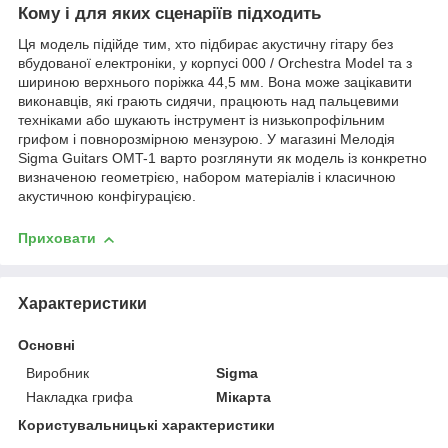
Кому і для яких сценаріїв підходить
Ця модель підійде тим, хто підбирає акустичну гітару без
вбудованої електроніки, у корпусі 000 / Orchestra Model та з
шириною верхнього поріжка 44,5 мм. Вона може зацікавити
виконавців, які грають сидячи, працюють над пальцевими
техніками або шукають інструмент із низькопрофільним
грифом і повнорозмірною мензурою. У магазині Мелодія
Sigma Guitars OMT-1 варто розглянути як модель із конкретно
визначеною геометрією, набором матеріалів і класичною
акустичною конфігурацією.
Приховати
Характеристики
Основні
Виробник
Sigma
Накладка грифа
Мікарта
Користувальницькі характеристики