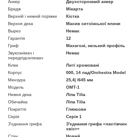
Анкер
Двухсторонний анкер
Бридж
Мікарта
Верхній і нижній поріжки
Кістка
Верхня дека
Масив ситхінської ялини
Вырез
Немає
Гарантія
12
Гриф
Махагоні, низький профіль
Звукознімач і
Немає
передпідсилювач
Кілки
Литі хромовані
Корпус
000, 14 лад/Orchestra Model
Мензура
25,4| /645 мм
Мoдель
OMT-1
Нижня дека
Ліпа Tilia
Обичайка
Ліпа Tilia
Покриття
Глянсове
Серія
Серія 1
З'єднання грифа
З'єднання грифа «ластівчин
хвіст»
Стан
Новий