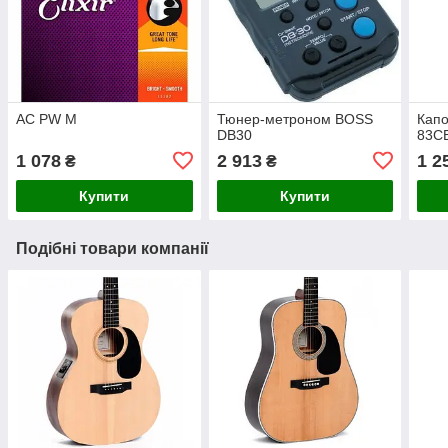
AC PW M
Тюнер-метроном BOSS
Капо
DB30
83CB
1 078
2 913
1 2
₴
₴
Купити
Купити
Подібні товари компанії