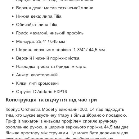
Верхня дека: масив ситхінської ялини
Нижня дека: липа Tilia
Обичайка: липа Tilia
Гриф: махагоні, низький профіль
Мензура: 25,4″ / 645 мм
Ширина верхнього поріжка: 1 3/4″ / 44,5 мм
Верхній і нижній поріжки: кістка
Накладка грифа та бридж: мікарта
Анкер: двосторонній
Кілки: литі хромовані
Струни: D’Addario EXP16
Конструкція та відчуття під час гри
Корпус Orchestra Model у виконанні 000, 14 лад підходить
тим, хто шукає акустичну гітару з більш зібраною посадкою.
Гриф із махагоні з низьким профілем сприяє зручному
охопленню рукою, а ширина верхнього поріжка 44,5 мм дає
більше простору між струнами. Це може бути доречним для
акуратнішої постановки пальців, розбору складніших