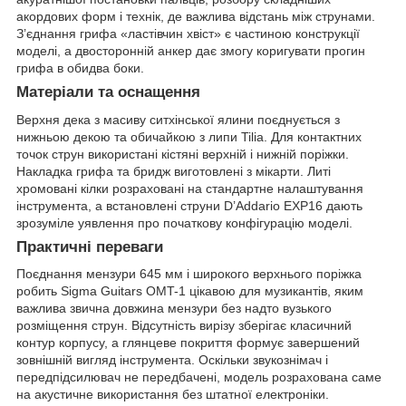
акордових форм і технік, де важлива відстань між струнами.
З’єднання грифа «ластівчин хвіст» є частиною конструкції
моделі, а двосторонній анкер дає змогу коригувати прогин
грифа в обидва боки.
Матеріали та оснащення
Верхня дека з масиву ситхінської ялини поєднується з
нижньою декою та обичайкою з липи Tilia. Для контактних
точок струн використані кістяні верхній і нижній поріжки.
Накладка грифа та бридж виготовлені з мікарти. Литі
хромовані кілки розраховані на стандартне налаштування
інструмента, а встановлені струни D’Addario EXP16 дають
зрозуміле уявлення про початкову конфігурацію моделі.
Практичні переваги
Поєднання мензури 645 мм і широкого верхнього поріжка
робить Sigma Guitars OMT-1 цікавою для музикантів, яким
важлива звична довжина мензури без надто вузького
розміщення струн. Відсутність вирізу зберігає класичний
контур корпусу, а глянцеве покриття формує завершений
зовнішній вигляд інструмента. Оскільки звукознімач і
передпідсилювач не передбачені, модель розрахована саме
на акустичне використання без штатної електроніки.