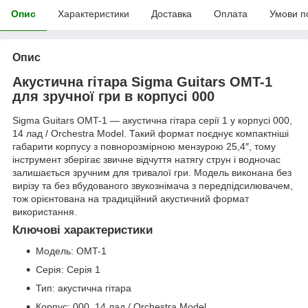
Опис
Характеристики
Доставка
Оплата
Умови п
Опис
Акустична гітара Sigma Guitars OMT-1
для зручної гри в корпусі 000
Sigma Guitars OMT-1 — акустична гітара серії 1 у корпусі 000,
14 лад / Orchestra Model. Такий формат поєднує компактніші
габарити корпусу з повнорозмірною мензурою 25,4″, тому
інструмент зберігає звичне відчуття натягу струн і водночас
залишається зручним для тривалої гри. Модель виконана без
вирізу та без вбудованого звукознімача з передпідсилювачем,
тож орієнтована на традиційний акустичний формат
використання.
Ключові характеристики
Модель: OMT-1
Серія: Серія 1
Тип: акустична гітара
Корпус: 000, 14 лад / Orchestra Model